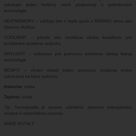
vytvárajú jeden funkčný celok podporený o patentované
technológie:
HEATMEMORY – udržuje telo v teple spolu s MERINO vlnou ako
hlavnou zložkou
COOLVENT – pôsobí ako ventilácia vďaka kanálikom pre
konštantné prúdenie vzduchu
DRYLIGHT – odbúrava pot pomocou extrémne ľahkej tkanej
technológie
RESIFIT – chráni oblasť kolien pomocou izolačnej vrstvy
vytváranej na báze vzduchu
Intenzita
: nízka
Teplota
: nízka
Tip: Termoprádlo je oprané, ožehlené, zbavené mikroplastov,
vhodné k okamžitému noseniu.
MADE IN ITALY