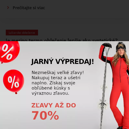
Prečítajte si viac
Lyžiarske oblečenie
Je merino termo oblečenie lepšie ako syntetické?
Merino termo oblečenie aj syntetické oblečenie majú
svoje výhody. Merino lepšie reguluje teplotu a prirodzene
odvodzuje vlhkosť, je mäkšie a menej pácha pachy, zatiaľ čo
syntetické materiály rýchlejšie schnú a bývajú trvácnejšie a
cenovo dostupnejšie. Výber závisí od preferencií, aktivity a
podmienok používania.
Prečítajte si viac
Lyžiarske oblečenie