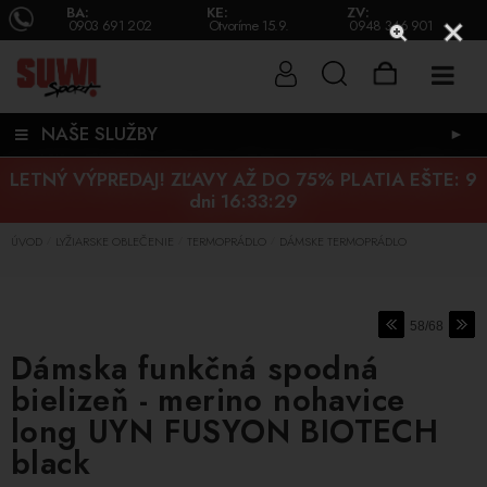
BA:
KE:
ZV:
0903 691 202
Otvoríme 15.9.
0948 346 901
NAŠE SLUŽBY
►
LETNÝ VÝPREDAJ! ZĽAVY AŽ DO 75% PLATIA EŠTE:
9
dni 16:33:28
ÚVOD
LYŽIARSKE OBLEČENIE
TERMOPRÁDLO
DÁMSKE TERMOPRÁDLO
/
/
/
58/68
Dámska funkčná spodná
bielizeň - merino nohavice
long UYN FUSYON BIOTECH
black