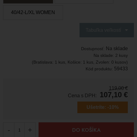
40/42-L/XL WOMEN
Tabuľka veľkostí
Na sklade
Dostupnosť:
Na sklade:
2 kusy
(Bratislava: 1 kus, Košice: 1 kus, Zvolen: 0 kusov)
59433
Kód produktu:
119,00
€
107,10
€
Cena s DPH:
Ušetríte:
-10%
-
+
DO KOŠÍKA