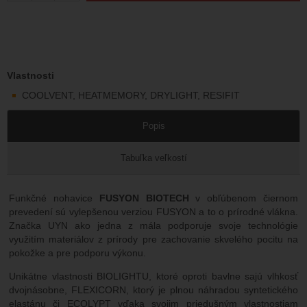
Vlastnosti
COOLVENT, HEATMEMORY, DRYLIGHT, RESIFIT
Popis
Tabuľka veľkostí
Funkčné nohavice
FUSYON BIOTECH
v obľúbenom čiernom
prevedení sú vylepšenou verziou FUSYON a to o prírodné vlákna.
Značka UYN ako jedna z mála podporuje svoje technológie
využitím materiálov z prírody pre zachovanie skvelého pocitu na
pokožke a pre podporu výkonu.
Unikátne vlastnosti BIOLIGHTU, ktoré oproti bavlne sajú vlhkosť
dvojnásobne, FLEXICORN, ktorý je plnou náhradou syntetického
elastánu či ECOLYPT vďaka svojim priedušným vlastnostiam