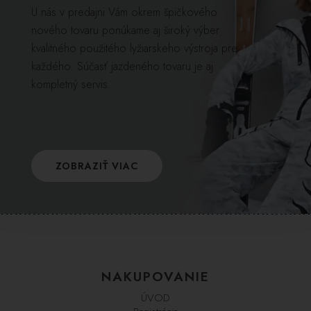
U nás v predajni Vám okrem špičkového
nového tovaru ponúkame aj široký výber
kvalitného použitého lyžiarskeho výstroja pre
každého. Súčasť jazdeného tovaru je aj
kompletný servis.
ZOBRAZIŤ VIAC
NAKUPOVANIE
ÚVOD