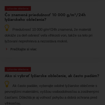
Lyžiarske oblečenie
Čo znamená priedušnosť 10 000 g/m²/24h
lyžiarskeho oblečenia?
Priedušnosť 10 000 g/m²/24h znamená, že materiál
dokáže za deň odviesť veľa vlhkosti von, takže sa telo pri
lyžovaní neprehrieva a nezostáva mokré.
Prečítajte si viac
Lyžiarske oblečenie
Ako si vybrať lyžiarske oblečenie, ak často padám?
Ak často padáte, vyberajte odolné lyžiarske oblečenie s
pevnejšími materiálmi, vyššou vodoodolnosťou a zosilnenými
časťami. Dôležitá je aj voľnosť pohybu a dobrá ochrana pred
vlhkosťou.