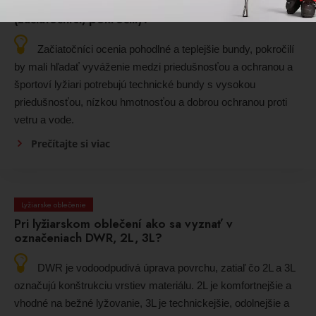
Ako si vybrať lyžiarsku bundu podľa úrovne jazdy
(začiatočníci, pokročilí)?
Začiatočníci ocenia pohodlné a teplejšie bundy, pokročilí
by mali hľadať vyváženie medzi priedušnosťou a ochranou a
športoví lyžiari potrebujú technické bundy s vysokou
priedušnosťou, nízkou hmotnosťou a dobrou ochranou proti
vetru a vode.
Prečítajte si viac
Lyžiarske oblečenie
Pri lyžiarskom oblečení ako sa vyznať v
označeniach DWR, 2L, 3L?
DWR je vodoodpudivá úprava povrchu, zatiaľ čo 2L a 3L
označujú konštrukciu vrstiev materiálu. 2L je komfortnejšie a
vhodné na bežné lyžovanie, 3L je technickejšie, odolnejšie a