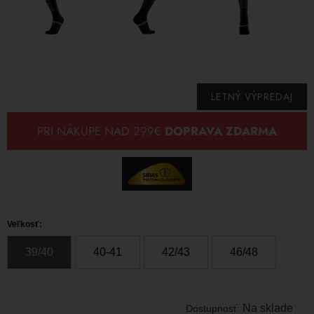
LETNÝ VÝPREDAJ
Veľkosť:
39/40
40-41
42/43
46/48
Na sklade
Dostupnosť: