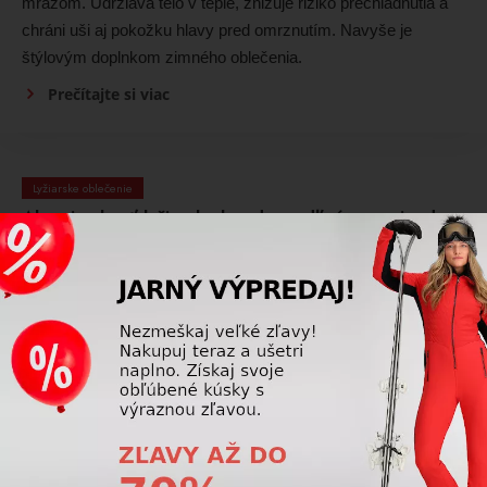
mrazom. Udržiava telo v teple, znižuje riziko prechladnutia a
chráni uši aj pokožku hlavy pred omrznutím. Navyše je
štýlovým doplnkom zimného oblečenia.
Prečítajte si viac
Lyžiarske oblečenie
Ako si vybrať lyžiarsku bundu podľa úrovne jazdy
(začiatočníci, pokročilí)?
Začiatočníci ocenia pohodlné a teplejšie bundy, pokročilí
by mali hľadať vyváženie medzi priedušnosťou a ochranou a
športoví lyžiari potrebujú technické bundy s vysokou
priedušnosťou, nízkou hmotnosťou a dobrou ochranou proti
vetru a vode.
Prečítajte si viac