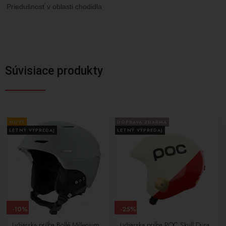
Priedušnosť v oblasti chodidla
Súvisiace produkty
NOVÉ
DOPRAVA ZDARMA
LETNÝ VÝPREDAJ
LETNÝ VÝPREDAJ
-10%
-25%
Lyžiarska prilba Bollé Millenium
Lyžiarska prilba POC Skull Dura