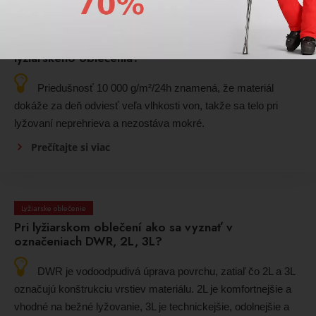
Lyžiarske oblečenie
Čo znamená priedušnosť 10 000 g/m²/24h
lyžiarskeho oblečenia?
Priedušnosť 10 000 g/m²/24h znamená, že materiál
dokáže za deň odviesť veľa vlhkosti von, takže sa telo pri
lyžovaní neprehrieva a nezostáva mokré.
Prečítajte si viac
Lyžiarske oblečenie
Pri lyžiarskom oblečení ako sa vyznať v
označeniach DWR, 2L, 3L?
DWR je vodoodpudivá úprava povrchu, zatiaľ čo 2L a 3L
označujú konštrukciu vrstiev materiálu. 2L je komfortnejšie a
vhodné na bežné lyžovanie, 3L je technickejšie, odolnejšie a