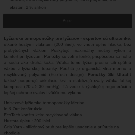
elastan, 2 % silikon
Popis
Lyžiarske termoponožky pre lyžiarov - expertov sú ultratenké
,
utkané hustými vláknami (200 ihiel), vo vnútri úplne hladké, bez
prebytočných vlákien. Poskytujú maximálny možný výkon a
komfort pri lyžovaní. Ponožky sú veľmi tenké, prispôsobia sa nohe
a sedia ako druhá koža. Vďaka tomu lyžiar presne cíti spätnú
väzbu z lyžiarskej topánky. Použitá je organická vlna merino a
recyklovaný polyamid (EcoTech design).
Ponožky Ski Ultrafit
taktiež podporujú cirkuláciu krvi a stabilizujú svaly vďaka ľahkej
kompresii (20 až 30 mmHg). Tá vedie k rýchlejšej regenerácii a
lepšej ochrane svalov i väčšiemu výkonu.
Unisexové lyžiarske termoponožky Merino
In & Out konštrukcia
EcoTech konštrukcia: recyklované vlákna
Hustota úpletu: 200 ihiel
Grip Yarn - silikónový pruh pre lepšie usadenie a priľnutie na
chodidle