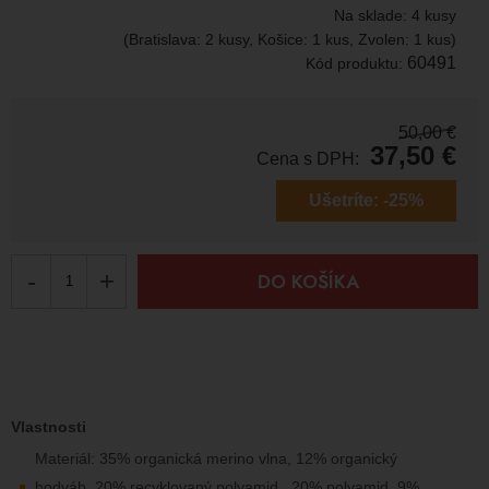
Na sklade:
4 kusy
(Bratislava: 2 kusy, Košice: 1 kus, Zvolen: 1 kus)
60491
Kód produktu:
50,00
€
37,50
€
Cena s DPH:
Ušetríte:
-25%
-
+
DO KOŠÍKA
Vlastnosti
Materiál: 35% organická merino vlna, 12% organický
hodváb, 20% recyklovaný polyamid, 20% polyamid, 9%