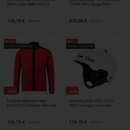
Quarry grey Matte 68028
COMP MIPS Rouge/Blanc
170,10 €
375,00 €
189,00
€
500,00
€
AKCIA
AKCIA
LETNÝ VÝPREDAJ
LETNÝ VÝPREDAJ
-42%
-31%
Funkčné oblečenie Head
Lyžiarska prilba POC Fornix
MARTIN FZ Midlayer Men red
MIPS hydrogen white matt
126,75 €
138,75 €
219,00
€
200,00
€