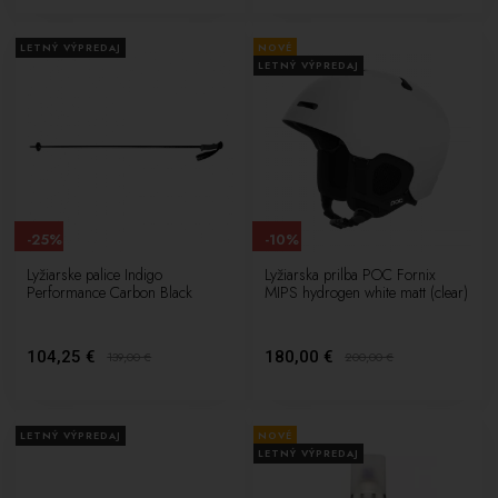
LETNÝ VÝPREDAJ
NOVÉ
LETNÝ VÝPREDAJ
-25%
-10%
Lyžiarske palice Indigo
Lyžiarska prilba POC Fornix
Performance Carbon Black
MIPS hydrogen white matt (clear)
104,25 €
180,00 €
139,00
€
200,00
€
LETNÝ VÝPREDAJ
NOVÉ
LETNÝ VÝPREDAJ