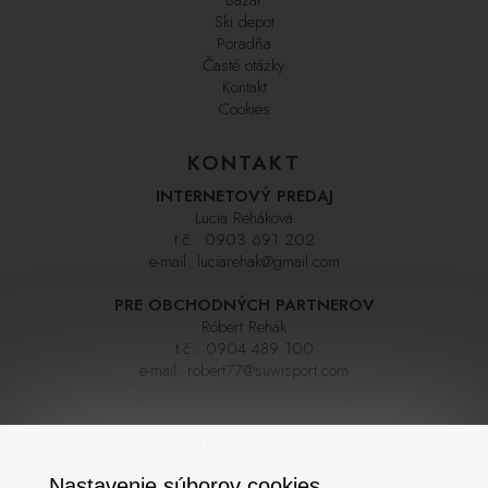
Ski depot
Poradňa
Časté otázky
Kontakt
Cookies
KONTAKT
INTERNETOVÝ PREDAJ
Lucia Reháková
t.č.:
0903 691 202
e-mail:
luciarehak@gmail.com
PRE OBCHODNÝCH PARTNEROV
Róbert Rehák
t.č.:
0904 489 100
e-mail:
robert77@suwisport.com
INFOLINKA
Nastavenie súborov cookies