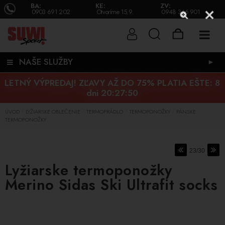
BA:
KE:
ZV:
0903 691 202
Otvoríme 15.9.
0948 346 901
NAŠE SLUŽBY
►
LETNÝ VÝPREDAJ! ZĽAVY AŽ DO 75% PLATIA EŠTE:
8
dni 20:27:50
ÚVOD
LYŽIARSKE OBLEČENIE
TERMOPRÁDLO
TERMOPONOŽKY
PÁNSKE
/
/
/
/
TERMOPONOŽKY
23/30
Lyžiarske termoponožky
Merino Sidas Ski Ultrafit socks