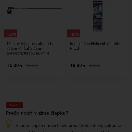
-25%
-10%
Dámske lyžiarske palice Leki
Impregnácia Holmenkol Textile
Artena Airfoil 3D dark
Proof
anthracite/turqouise/white
75,00 €
18,00 €
100,00
€
20,00
€
Poradňa
Prečo nosiť v zime čiapku?
V zime čiapka chráni hlavu pred stratou tepla, vetrom a