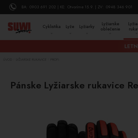
BA:
0903 691 202
KE:
Otvoríme 15.9.
ZV:
0948 346 901
Lyžiarske
Lyžia
Cyklistika
Lyže
Lyžiarky
oblečenie
ruka
LETN
ÚVOD
LYŽIARSKE RUKAVICE
PROFI
/
/
Pánske Lyžiarske rukavice R