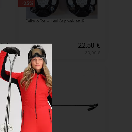
-25%
Dalbello Toe + Heel Grip walk set JR
80 €
22,50 €
2,00
€
30,00
€
LETNÝ VÝPREDAJ