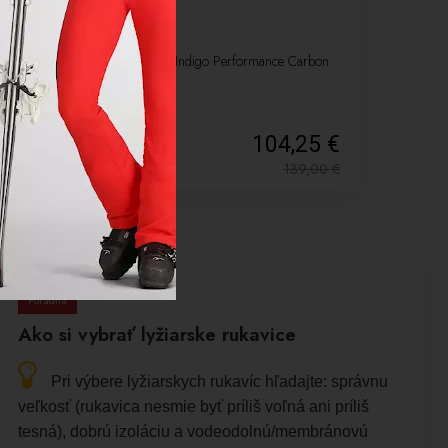
-25%
 PAIR
Lyžiarske palice Indigo Performance Carbon
s +
Black
00 €
104,25 €
0,00
€
139,00
€
Poradňa
Ako si vybrať lyžiarske rukavice
Pri výbere lyžiarskych rukavíc hľadajte: správnu
veľkosť (rukavica nesmie byť príliš voľná ani príliš
tesná), dobrú izoláciu a vodeodolnú/membránovú