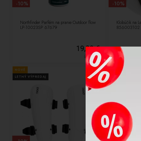
-10%
-10%
Northfinder Parfém na pranie Outdoor flow
Klobúčik na 
LP-10023SP 67679
856003102 w
19,80 €
22,00
€
NOVÉ
NOVÉ
LETNÝ VÝPREDAJ
LETNÝ VÝPREDA