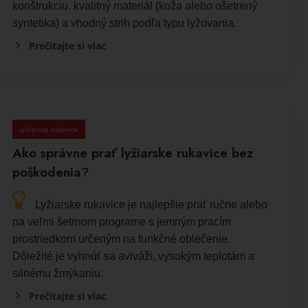
konštrukciu, kvalitný materiál (koža alebo ošetrený
syntetika) a vhodný strih podľa typu lyžovania.
Prečítajte si viac
Lyžiarske rukavice
Ako správne prať lyžiarske rukavice bez
poškodenia?
Lyžiarske rukavice je najlepšie prať ručne alebo
na veľmi šetrnom programe s jemným pracím
prostriedkom určeným na funkčné oblečenie.
Dôležité je vyhnúť sa aviváži, vysokým teplotám a
silnému žmýkaniu.
Prečítajte si viac