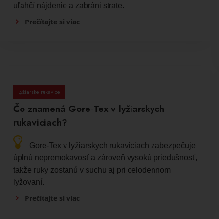
uľahčí nájdenie a zabráni strate.
Prečítajte si viac
Lyžiarske rukavice
Čo znamená Gore-Tex v lyžiarskych
rukaviciach?
Gore-Tex v lyžiarskych rukaviciach zabezpečuje
úplnú nepremokavosť a zároveň vysokú priedušnosť,
takže ruky zostanú v suchu aj pri celodennom
lyžovaní.
Prečítajte si viac