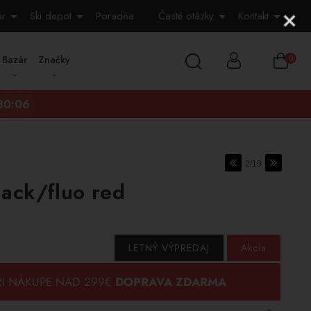
ár
Ski depot
Poradňa
Časté otázky
Kontakt
Bazár
Značky
0
:30:05
2/19
ack/fluo red
LETNÝ VÝPREDAJ
Akcia