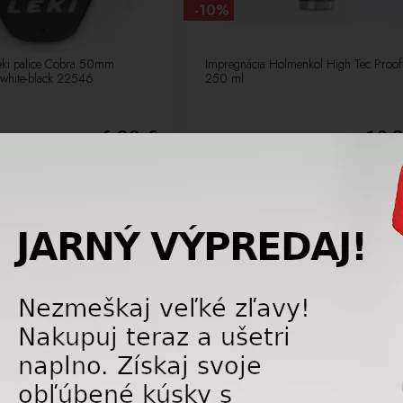
-10%
Leki palice Cobra 50mm
Impregnácia Holmenkol High Tec Proof
hite-black 22546
250 ml
6,30 €
19,
7,00
€
2
NOVÉ
J
LETNÝ VÝPREDAJ