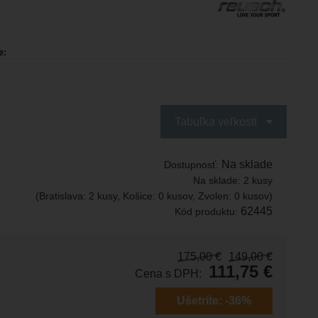
e:
Tabuľka veľkostí
Na sklade
Dostupnosť:
Na sklade:
2 kusy
(Bratislava: 2 kusy, Košice: 0 kusov, Zvolen: 0 kusov)
62445
Kód produktu:
175,00
€
149,00
€
111,75
€
Cena s DPH:
Ušetríte:
-36%