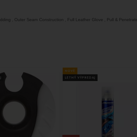
dding , Outer Seam Construction , Full Leather Glove , Pull & Penetrat
NOVÉ
J
LETNÝ VÝPREDAJ