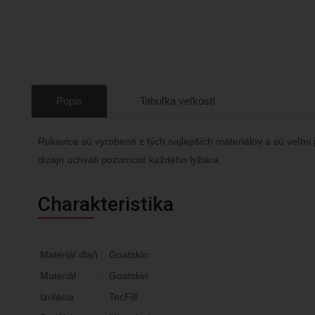
Popis
Tabuľka veľkostí
Rukavice sú vyrobené z tých najlepších materiálov a sú veľmi
dizajn uchváti pozornosť každého lyžiara.
Charakteristika
Materiál dlaň
:
Goatskin
Materiál
:
Goatskin
Izolácia
:
TecFill