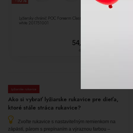
-10%
-10%
Lyžiarsky chránič POC Forearm Classic JR
Northfinder P
white 201751001
LP-10041SP
54,00 €
60,00
€
Lyžiarske rukavice
Ako si vybrať lyžiarske rukavice pre dieťa,
ktoré stále stráca rukavice?
Zvoľte rukavice s nastaviteľným remienkom na
zápästí, párom s prepínaním a výraznou farbou –