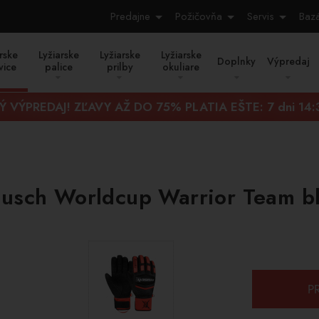
Predajne
Požičovňa
Servis
Baz
rske
Lyžiarske
Lyžiarske
Lyžiarske
Doplnky
Výpredaj
vice
palice
prilby
okuliare
Ý VÝPREDAJ! ZĽAVY AŽ DO 75% PLATIA EŠTE:
7 dni 14
eusch Worldcup Warrior Team bl