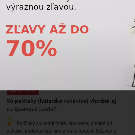
-10%
arfém na pranie Classic fresh
Skrutky na štít BOLLE VISOR SCREWS
 67667
QUIZ M6 28mm Plastic Black 2 screw
2 rings 51345 70040
1,80 €
9,
2,00
€
1
Lyžiarske rukavice
Sú palčiaky (lyžiarske rukavice) vhodné aj
na športovú jazdu?
Palčiaky sú veľmi teplé, ale menej presné pri
úchope, preto sa viac hodia na rekreačné lyžovanie