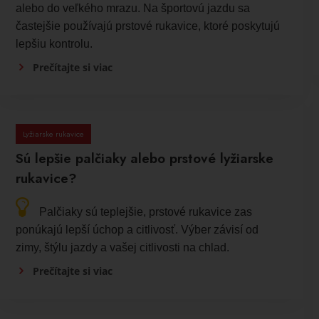
alebo do veľkého mrazu. Na športovú jazdu sa
častejšie používajú prstové rukavice, ktoré poskytujú
lepšiu kontrolu.
Prečítajte si viac
Lyžiarske rukavice
Sú lepšie palčiaky alebo prstové lyžiarske
rukavice?
Palčiaky sú teplejšie, prstové rukavice zas
ponúkajú lepší úchop a citlivosť. Výber závisí od
zimy, štýlu jazdy a vašej citlivosti na chlad.
Prečítajte si viac