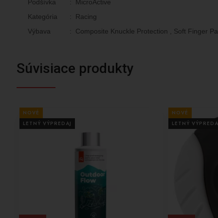
Podšívka
:
MicroActive
Kategória
:
Racing
Výbava
:
Composite Knuckle Protection , Soft Finger Pa
Súvisiace produkty
NOVÉ
NOVÉ
LETNÝ VÝPREDAJ
LETNÝ VÝPREDA