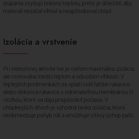
stúpania zvyšujú telesnú teplotu, preto je dôležité, aby
materiál nezačal vlhnúť a nespôsoboval chlad.
Izolácia a vrstvenie
Pri intenzívnej aktivite nie je cieľom maximálna izolácia,
ale rovnováha medzi teplom a odvodom vlhkosti. V
teplejších podmienkach sa oplatí voliť ľahšie rukavice
alebo dokonca rukavice s odnímateľnou membránou či
vložkou, ktoré sa dajú prispôsobiť počasiu. V
chladnejších dňoch je výhodná tenká izolácia, ktorá
neobmedzuje pohyb rúk a umožňuje citlivý úchop palíc.