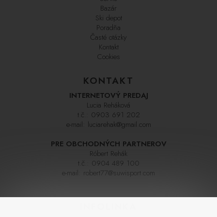
Bazár
Ski depot
Poradňa
Časté otázky
Kontakt
Cookies
KONTAKT
INTERNETOVÝ PREDAJ
Lucia Reháková
t.č.:
0903 691 202
e-mail:
luciarehak@gmail.com
PRE OBCHODNÝCH PARTNEROV
Róbert Rehák
t.č.:
0904 489 100
e-mail:
robert77@suwisport.com
INFOLINKA