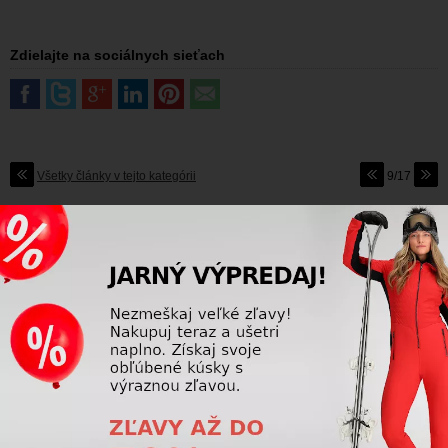
Zdielajte na sociálnych sieťach
Všetky články v tejto kategórii
9/17
SKI DEPOT