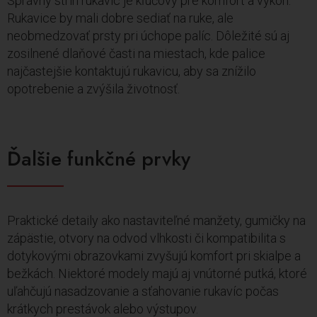
Správny strih rukavíc je kľúčový pre komfort a výkon.
Rukavice by mali dobre sediať na ruke, ale
neobmedzovať prsty pri úchope palíc. Dôležité sú aj
zosilnené dlaňové časti na miestach, kde palice
najčastejšie kontaktujú rukavicu, aby sa znížilo
opotrebenie a zvýšila životnosť.
Ďalšie funkčné prvky
Praktické detaily ako nastaviteľné manžety, gumičky na
zápästie, otvory na odvod vlhkosti či kompatibilita s
dotykovými obrazovkami zvyšujú komfort pri skialpe a
bežkách. Niektoré modely majú aj vnútorné putká, ktoré
uľahčujú nasadzovanie a sťahovanie rukavíc počas
krátkych prestávok alebo výstupov.