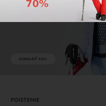
Poškodil sa Vám výstroj kvôli nedostatočnému
ošetreniu po použití? Máme pre Vás riešenie
ktoré Vám ušetrí kopec peňazí a problémov.
ZOBRAZIŤ VIAC
POISTENIE