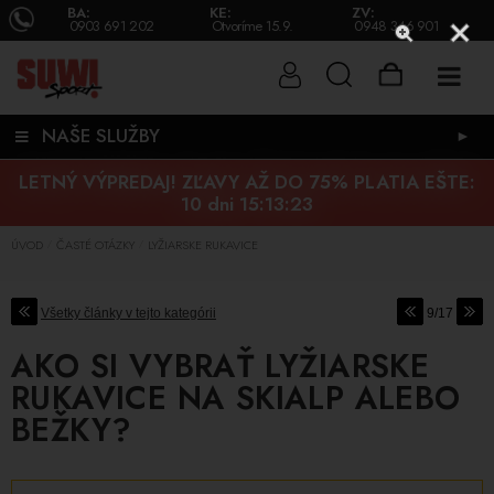
BA:
KE:
ZV:
0903 691 202
Otvoríme 15.9.
0948 346 901
NAŠE SLUŽBY
►
LETNÝ VÝPREDAJ! ZĽAVY AŽ DO 75% PLATIA EŠTE:
10 dni 15:13:23
ÚVOD
ČASTÉ OTÁZKY
LYŽIARSKE RUKAVICE
/
/
Všetky články v tejto kategórii
9/17
AKO SI VYBRAŤ LYŽIARSKE
RUKAVICE NA SKIALP ALEBO
BEŽKY?