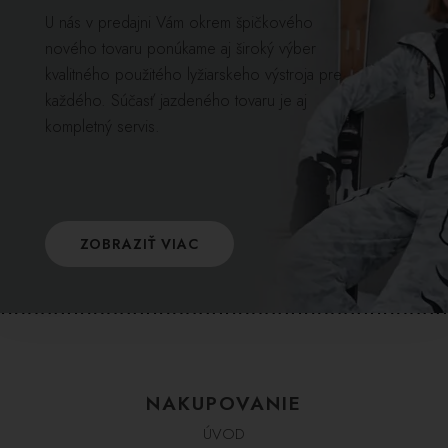
U nás v predajni Vám okrem špičkového
nového tovaru ponúkame aj široký výber
kvalitného použitého lyžiarskeho výstroja pre
každého. Súčasť jazdeného tovaru je aj
kompletný servis.
ZOBRAZIŤ VIAC
NAKUPOVANIE
ÚVOD