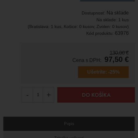
Na sklade
Dostupnosť:
Na sklade:
1 kus
(Bratislava: 1 kus, Košice: 0 kusov, Zvolen: 0 kusov)
63976
Kód produktu:
130,00
€
97,50
€
Cena s DPH:
Ušetríte:
-25%
-
+
DO KOŠÍKA
Popis