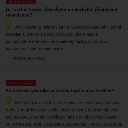
Lyžiarske rukavice
Je rozdiel medzi dámskymi a pánskymi lyžiarskymi
rukavicami?
Áno, rozdiel je najmä v strihu, veľkosti a často aj v úrovni
zateplenia. Dámske rukavice bývajú užšie, lepšie
prispôsobené menšej ruke a niekedy teplejšie, zatiaľ čo
pánske sú širšie a robustnejšie.
Prečítajte si viac
Lyžiarske rukavice
Sú kožené lyžiarske rukavice lepšie ako textilné?
Kožené aj textilné lyžiarske rukavice majú svoje výhody.
Koža je trvanlivejšia a lepšie odoláva oderu, textilné rukavice
zas poskytujú väčšiu flexibilitu a ľahšiu údržbu. Výber závisí
od preferencií, štýlu lyžovania a podmienok, v ktorých sa bude