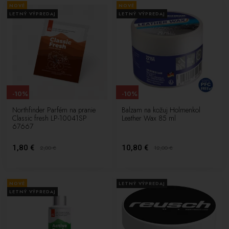
NOVÉ
NOVÉ
LETNÝ VÝPREDAJ
LETNÝ VÝPREDAJ
-10%
-10%
Northfinder Parfém na pranie
Balzam na kožuj Holmenkol
Classic fresh LP-10041SP
Leather Wax 85 ml
67667
1,80 €
10,80 €
2,00
€
12,00
€
NOVÉ
LETNÝ VÝPREDAJ
LETNÝ VÝPREDAJ