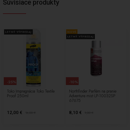
Súvisiace produkty
LETNÝ VÝPREDAJ
NOVÉ
LETNÝ VÝPREDAJ
-25%
-10%
Toko Impregnácia Toko Textile
Northfinder Parfém na pranie
Proof 250ml
Adventure mist LP-10032SP
67675
12,00 €
8,10 €
16,00
€
9,00
€