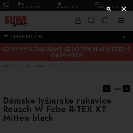
BA:
KE:
ZV:
0903 691 202
Otvoríme 15.9.
0948 346 901
NAŠE SLUŽBY
►
LETNÝ VÝPREDAJ! ZĽAVY AŽ DO 75% PLATIA EŠTE:
9
dni 04:43:08
ÚVOD
LYŽIARSKE RUKAVICE
DÁMSKE
/
/
10/68
Dámske lyžiarske rukavice
Reusch W Febe R-TEX XT
Mitten black