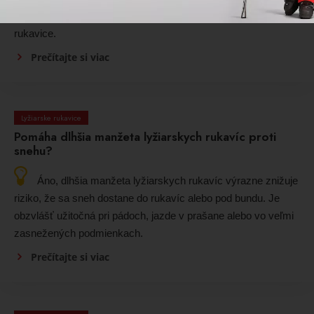
zohráva aj kvalita materiálov a správna starostlivosť o
rukavice.
Prečítajte si viac
Lyžiarske rukavice
Pomáha dlhšia manžeta lyžiarskych rukavíc proti
snehu?
Áno, dlhšia manžeta lyžiarskych rukavíc výrazne znižuje
riziko, že sa sneh dostane do rukavíc alebo pod bundu. Je
obzvlášť užitočná pri pádoch, jazde v prašane alebo vo veľmi
zasnežených podmienkach.
Prečítajte si viac