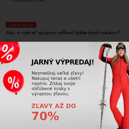
Lyžiarske rukavice
Ako si vybrať správnu veľkosť lyžiarskych rukavíc?
Správna veľkosť rukavíc umožní prstom voľný pohyb,
ale nesmú byť príliš voľné. Dôležitá je šírka dlane aj dĺžka
prstov.
Prečítajte si viac
Lyžiarske rukavice
Prečo sa moje lyžiarske rukavice rýchlo premočia?
Lyžiarske rukavice sa môžu rýchlo premočiť kvôli
opotrebovanej impregnácii, poškodenej membráne alebo
nadmernému kontaktu so snehom a vlhkosťou. Dôležitú úlohu