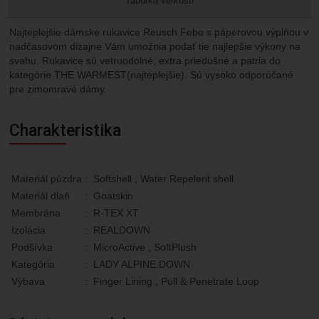
Tabuľka veľkostí
Najteplejšie dámske rukavice Reusch Febe s páperovou výplňou v
nadčasovom dizajne Vám umožnia podať tie najlepšie výkony na
svahu. Rukavice sú vetruodolné, extra priedušné a patria do
kategórie THE WARMEST(najteplejšie). Sú vysoko odporúčané
pre zimomravé dámy.
Charakteristika
Materiál púzdra
:
Softshell , Water Repelent shell
Materiál dlaň
:
Goatskin
Membrána
:
R-TEX XT
Izolácia
:
REALDOWN
Podšívka
:
MicroActive , SoftPlush
Kategória
:
LADY ALPINE.DOWN
Výbava
:
Finger Lining , Pull & Penetrate Loop