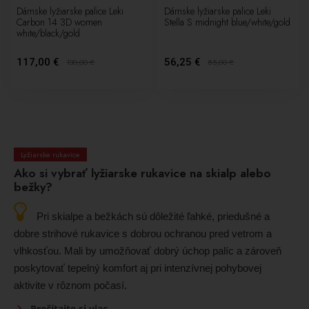
Dámske lyžiarske palice Leki
Dámske lyžiarske palice Leki
Carbon 14 3D women
Stella S midnight blue/white/gold
white/black/gold
117,00 €
56,25 €
130,00
€
85,00
€
Lyžiarske rukavice
Ako si vybrať lyžiarske rukavice na skialp alebo
bežky?
Pri skialpe a bežkách sú dôležité ľahké, priedušné a
dobre strihové rukavice s dobrou ochranou pred vetrom a
vlhkosťou. Mali by umožňovať dobrý úchop palíc a zároveň
poskytovať tepelný komfort aj pri intenzívnej pohybovej
aktivite v rôznom počasí.
Prečítajte si viac