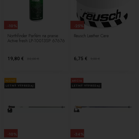
-10%
-25%
Northfinder Parfém na pranie
Reusch Leather Care
Active fresh LP-10013SP 67676
19,80 €
6,75 €
22,00
€
9,00
€
NOVÉ
AKCIA
LETNÝ VÝPREDAJ
LETNÝ VÝPREDAJ
-10%
-34%