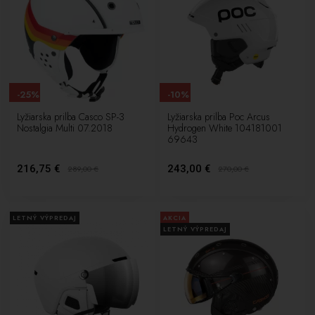
-25%
-10%
Lyžiarska prilba Casco SP-3
Lyžiarska prilba Poc Arcus
Nostalgia Multi 07.2018
Hydrogen White 104181001
69643
216,75 €
243,00 €
289,00
€
270,00
€
LETNÝ VÝPREDAJ
AKCIA
LETNÝ VÝPREDAJ