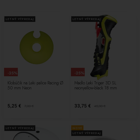
LETNÝ VÝPREDAJ
LETNÝ VÝPREDAJ
-25%
-25%
Klobúčik na Leki palice Racing Ø
Madlo Leki Triger 3D SL
50 mm Neon
neonyellow-black 18 mm
5,25 €
33,75 €
7,00
€
45,00
€
LETNÝ VÝPREDAJ
NOVÉ
LETNÝ VÝPREDAJ