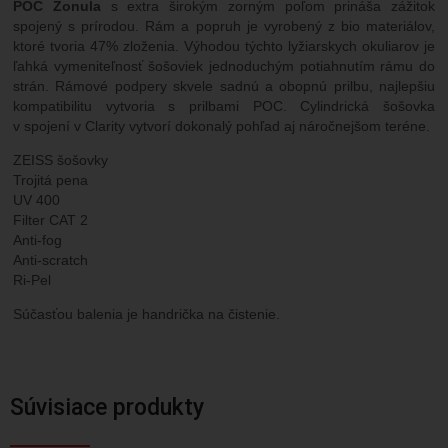
POC Zonula
s extra širokým zorným poľom prináša zážitok
spojený s prírodou. Rám a popruh je vyrobený z bio materiálov,
ktoré tvoria 47% zloženia. Výhodou týchto lyžiarskych okuliarov je
ľahká vymeniteľnosť šošoviek jednoduchým potiahnutím rámu do
strán. Rámové podpery skvele sadnú a obopnú prilbu, najlepšiu
kompatibilitu vytvoria s prilbami POC. Cylindrická šošovka
v spojení v Clarity vytvorí dokonalý pohľad aj náročnejšom teréne.
ZEISS šošovky
Trojitá pena
UV 400
Filter CAT 2
Anti-fog
Anti-scratch
Ri-Pel
Súčasťou balenia je handrička na čistenie.
Súvisiace produkty