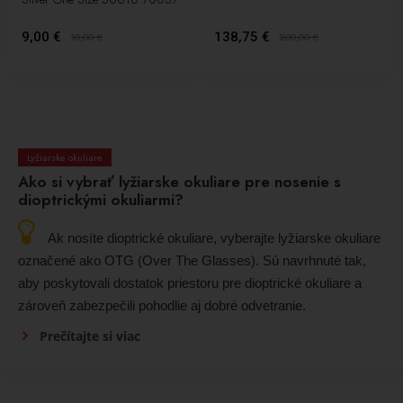
9,00 €
138,75 €
10,00
€
200,00
€
Lyžiarske okuliare
Ako si vybrať lyžiarske okuliare pre nosenie s
dioptrickými okuliarmi?
Ak nosíte dioptrické okuliare, vyberajte lyžiarske okuliare
označené ako OTG (Over The Glasses). Sú navrhnuté tak,
aby poskytovali dostatok priestoru pre dioptrické okuliare a
zároveň zabezpečili pohodlie aj dobré odvetranie.
Prečítajte si viac