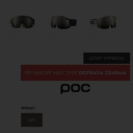
LETNÝ VÝPREDAJ
Veľkosť:
uni