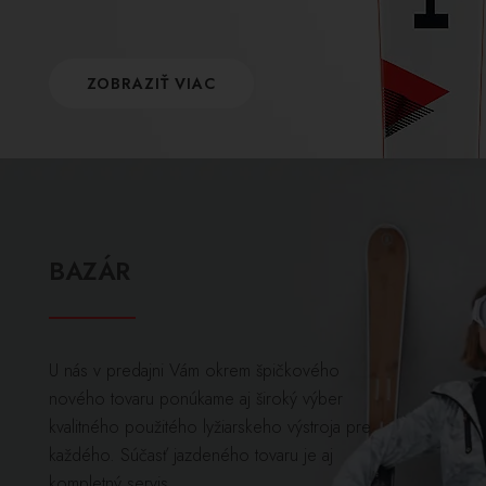
ZOBRAZIŤ VIAC
BAZÁR
U nás v predajni Vám okrem špičkového
nového tovaru ponúkame aj široký výber
kvalitného použitého lyžiarskeho výstroja pre
každého. Súčasť jazdeného tovaru je aj
kompletný servis.