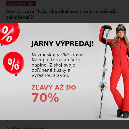
Lyžiarske okuliare
Ako si vybrať lyžiarske okuliare, ktoré sa nebudú
zahmlievať?
Vyberajte okuliare s dvojitým zorníkom, kvalitnou anti-fog
úpravou a dobrým vetraním. Správna priliehavosť k prilbe
výrazne znižuje zahmlievanie.
Prečítajte si viac
Lyžiarske okuliare
Pre lyžiarske okuliare je lepší zlatý, oranžový alebo
číry zorník?
Zlatý a oranžový zorník sú univerzálne na slnko aj
oblačno, číry je najlepší do hmly, sneženia a na večerné
lyžovanie.
Prečítajte si viac