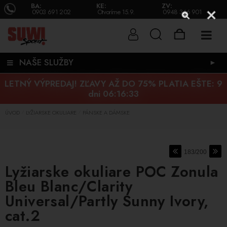
BA:
KE:
ZV:
0903 691 202
Otvoríme 15.9.
0948 346 901
NAŠE SLUŽBY
►
LETNÝ VÝPREDAJ! ZĽAVY AŽ DO 75% PLATIA EŠTE:
9
dni 06:16:33
ÚVOD
LYŽIARSKE OKULIARE
PÁNSKE A DÁMSKE
/
/
183/200
Lyžiarske okuliare POC Zonula
Bleu Blanc/Clarity
Universal/Partly Sunny Ivory,
cat.2