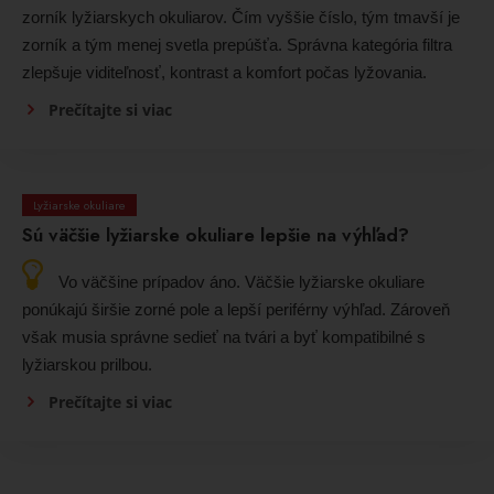
zorník lyžiarskych okuliarov. Čím vyššie číslo, tým tmavší je
zorník a tým menej svetla prepúšťa. Správna kategória filtra
zlepšuje viditeľnosť, kontrast a komfort počas lyžovania.
Prečítajte si viac
Lyžiarske okuliare
Sú väčšie lyžiarske okuliare lepšie na výhľad?
Vo väčšine prípadov áno. Väčšie lyžiarske okuliare
ponúkajú širšie zorné pole a lepší periférny výhľad. Zároveň
však musia správne sedieť na tvári a byť kompatibilné s
lyžiarskou prilbou.
Prečítajte si viac