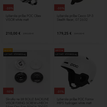
-25%
-33%
Lyžiarska prilba POC Obex
Lyžiarska prilba Casco SP-3
VISOR white matt
Stealth Racer, 07.2632
210,00 €
179,25 €
280,00
€
269,00
€
NOVÉ
AKCIA
LETNÝ VÝPREDAJ
LETNÝ VÝPREDAJ
-10%
-31%
Skrutky na štít BOLLE BACKLINE
Lyžiarska prilba POC Fornix
VISOR FIXING SCREW+MECH
MIPS hydrogen white matt
Silver One Size 50616 70037