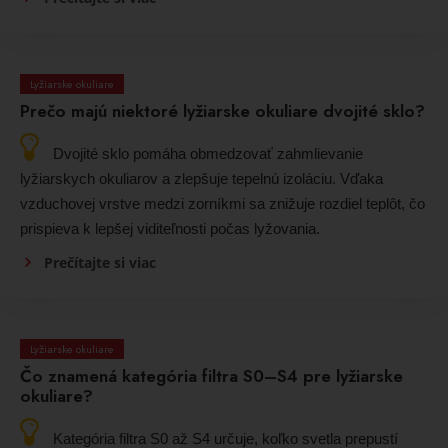
Lyžiarske okuliare
Prečo majú niektoré lyžiarske okuliare dvojité sklo?
Dvojité sklo pomáha obmedzovať zahmlievanie
lyžiarskych okuliarov a zlepšuje tepelnú izoláciu. Vďaka
vzduchovej vrstve medzi zorníkmi sa znižuje rozdiel teplôt, čo
prispieva k lepšej viditeľnosti počas lyžovania.
Prečítajte si viac
Lyžiarske okuliare
Čo znamená kategória filtra S0–S4 pre lyžiarske
okuliare?
Kategória filtra S0 až S4 určuje, koľko svetla prepustí