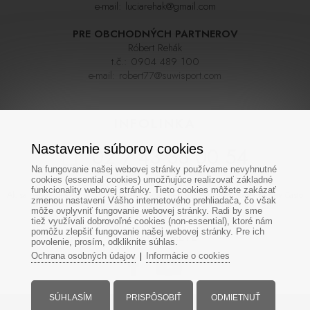
e-mail:
luciarehak@gmail.com
PRE OBCHODNÝCH PARTNEROV
Róbert Rehák
t.č.:
0904 489 100
e-mail:
robert77@suwisport.com
INFOLINKA
Nastavenie súborov cookies
02 / 43 33 00 54
Na fungovanie našej webovej stránky používame nevyhnutné
cookies (essential cookies) umožňujúce realizovať základné
funkcionality webovej stránky. Tieto cookies môžete zakázať
Ak sa nedovoláte na prvýkrát skúste zavolať neskôr,linka býva počas sezóny často
zmenou nastavení Vášho internetového prehliadača, čo však
veľmi vyťažená. Ďakujeme za pochopenie
môže ovplyvniť fungovanie webovej stránky. Radi by sme
tiež využívali dobrovoľné cookies (non-essential), ktoré nám
pomôžu zlepšiť fungovanie našej webovej stránky. Pre ich
SOCIÁLNE SIETE
povolenie, prosím, odkliknite súhlas.
Ochrana osobných údajov
Informácie o cookies
|
SÚHLASÍM
PRISPÔSOBIŤ
ODMIETNUŤ
Všetky práva vyhradené - www.suwisport.sk