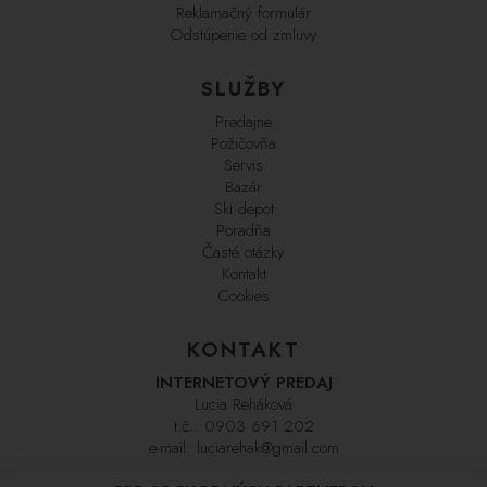
Reklamačný formulár
Odstúpenie od zmluvy
SLUŽBY
Predajne
Požičovňa
Servis
Bazár
Ski depot
Poradňa
Časté otázky
Kontakt
Cookies
KONTAKT
INTERNETOVÝ PREDAJ
Lucia Reháková
t.č.:
0903 691 202
e-mail:
luciarehak@gmail.com