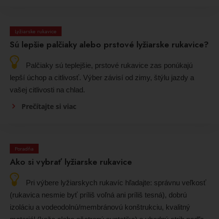
Lyžiarske rukavice
Sú lepšie palčiaky alebo prstové lyžiarske rukavice?
Palčiaky sú teplejšie, prstové rukavice zas ponúkajú
lepší úchop a citlivosť. Výber závisí od zimy, štýlu jazdy a
vašej citlivosti na chlad.
Prečítajte si viac
Poradňa
Ako si vybrať lyžiarske rukavice
Pri výbere lyžiarskych rukavíc hľadajte: správnu veľkosť
(rukavica nesmie byť príliš voľná ani príliš tesná), dobrú
izoláciu a vodeodolnú/membránovú konštrukciu, kvalitný