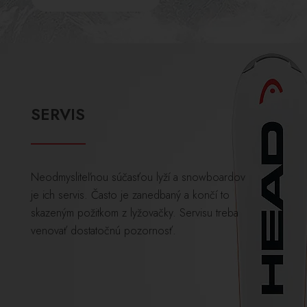
SERVIS
Neodmysliteľnou súčasťou lyží a snowboardov
je ich servis. Často je zanedbaný a končí to
skazeným požitkom z lyžovačky. Servisu treba
venovať dostatočnú pozornosť.