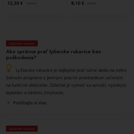
15,30 €
8,10 €
17,00
€
9,00
€
Lyžiarske rukavice
Ako správne prať lyžiarske rukavice bez
poškodenia?
Lyžiarske rukavice je najlepšie prať ručne alebo na veľmi
šetrnom programe s jemným pracím prostriedkom určeným
na funkčné oblečenie. Dôležité je vyhnúť sa aviváži, vysokým
teplotám a silnému žmýkaniu.
Prečítajte si viac
Lyžiarske rukavice