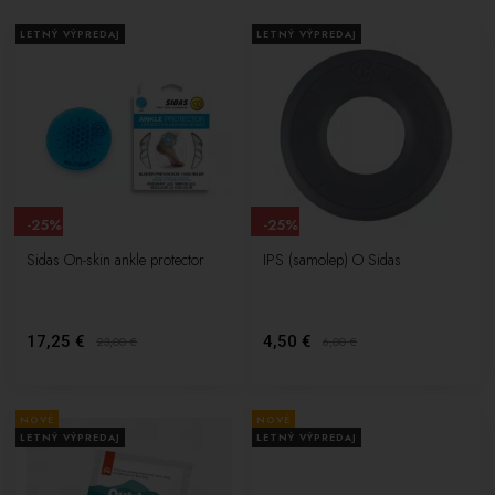
LETNÝ VÝPREDAJ
LETNÝ VÝPREDAJ
-25%
-25%
Sidas On-skin ankle protector
IPS (samolep) O Sidas
17,25 €
4,50 €
23,00
€
6,00
€
NOVÉ
NOVÉ
LETNÝ VÝPREDAJ
LETNÝ VÝPREDAJ