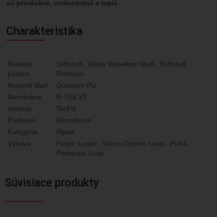
sú priedušné, vodeodolné a teplé.
Charakteristika
Materiál
:
Softshell , Water Repellent Shell , Softshell
púzdra
Premium
Materiál dlaň
:
Quantum PU
Membrána
:
R-TEX XT
Izolácia
:
TecFill
Podšívka
:
MicroActive
Kategória
:
Alpine
Výbava
:
Finger Loops , Velcro Opener Loop , Pull &
Penetrate Loop
Súvisiace produkty