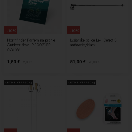
-10%
-10%
Northfinder Parfém na pranie
Lyžiarske palice Leki Detect S
Outdoor flow LP-10021SP
anthracite/black
67669
1,80 €
81,00 €
2,00
€
90,00
€
LETNÝ VÝPREDAJ
LETNÝ VÝPREDAJ