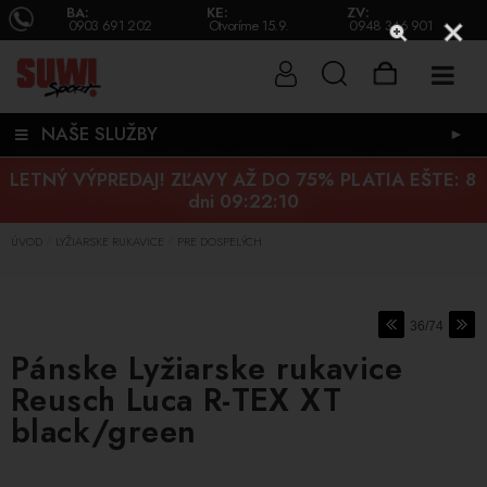
BA:
KE:
ZV:
0903 691 202
Otvoríme 15.9.
0948 346 901
NAŠE SLUŽBY
►
LETNÝ VÝPREDAJ! ZĽAVY AŽ DO 75% PLATIA EŠTE:
8
dni 09:22:09
ÚVOD
LYŽIARSKE RUKAVICE
PRE DOSPELÝCH
/
/
36/74
Pánske Lyžiarske rukavice
Reusch Luca R-TEX XT
black/green