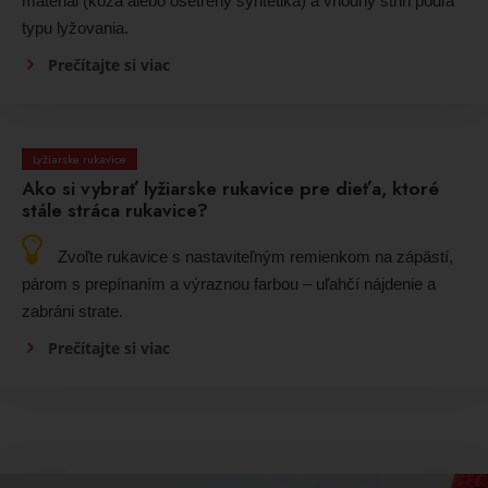
materiál (koža alebo ošetrený syntetika) a vhodný strih podľa
typu lyžovania.
Prečítajte si viac
Lyžiarske rukavice
Ako si vybrať lyžiarske rukavice pre dieťa, ktoré
stále stráca rukavice?
Zvoľte rukavice s nastaviteľným remienkom na zápästí,
párom s prepínaním a výraznou farbou – uľahčí nájdenie a
zabráni strate.
Prečítajte si viac