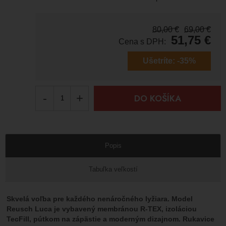
80,00
€
69,00
€
51,75
€
Cena s DPH:
Ušetríte:
-35%
-
+
DO KOŠÍKA
Popis
Tabuľka veľkostí
Skvelá voľba pre každého nenáročného lyžiara. Model
Reusch Luca je vybavený membránou R-TEX, izoláciou
TecFill, pútkom na zápästie a moderným dizajnom. Rukavice