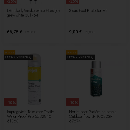
-25%
-25%
Dámske lyžiarske palice Head Joy
Sidas Foot Protector V2
grey/white 381764
66,75 €
9,00 €
89,00
€
12,00
€
NOVÉ
NOVÉ
LETNÝ VÝPREDAJ
LETNÝ VÝPREDAJ
-10%
-10%
Impregnácia Toko care Textile
Northfinder Parfém na pranie
Water Proof Pro 5582840
Outdoor flow LP-10022SP
61368
67674