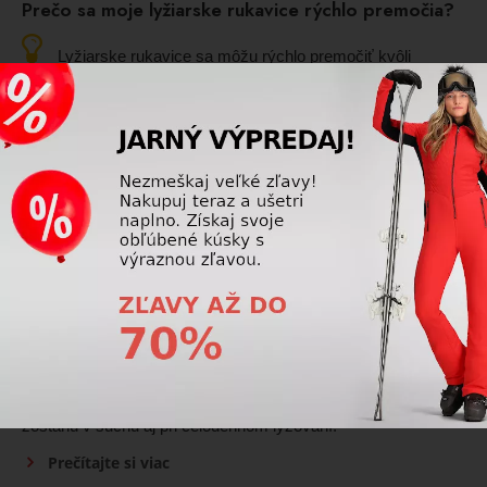
Prečo sa moje lyžiarske rukavice rýchlo premočia?
Lyžiarske rukavice sa môžu rýchlo premočiť kvôli
opotrebovanej impregnácii, poškodenej membráne alebo
nadmernému kontaktu so snehom a vlhkosťou. Dôležitú úlohu
zohráva aj kvalita materiálov a správna starostlivosť o
rukavice.
Prečítajte si viac
Lyžiarske rukavice
Čo znamená Gore-Tex v lyžiarskych rukaviciach?
Gore-Tex v lyžiarskych rukaviciach zabezpečuje úplnú
nepremokavosť a zároveň vysokú priedušnosť, takže ruky
zostanú v suchu aj pri celodennom lyžovaní.
Prečítajte si viac