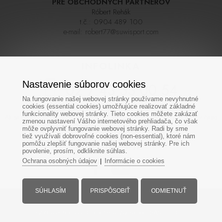
PRE OBCHODNÝCH PARTNEROV
Róbert Rehák
t.č.:
0904 489 100
e-mail:
robert77@suwisport.com
INFOLINKA
Nastavenie súborov cookies
02 / 43 33 00 54
Na fungovanie našej webovej stránky používame nevyhnutné
cookies (essential cookies) umožňujúce realizovať základné
funkcionality webovej stránky. Tieto cookies môžete zakázať
Ak sa nedovoláte na prvýkrát skúste zavolať neskôr,linka býva počas sezóny často
zmenou nastavení Vášho internetového prehliadača, čo však
veľmi vyťažená. Ďakujeme za pochopenie
môže ovplyvniť fungovanie webovej stránky. Radi by sme
tiež využívali dobrovoľné cookies (non-essential), ktoré nám
pomôžu zlepšiť fungovanie našej webovej stránky. Pre ich
SOCIÁLNE SIETE
povolenie, prosím, odkliknite súhlas.
Ochrana osobných údajov
Informácie o cookies
|
SÚHLASÍM
PRISPÔSOBIŤ
ODMIETNUŤ
Všetky práva vyhradené - www.suwisport.sk
Tvorba eshopu
a
SEO optimalizácia
od GRANDIOSOFT