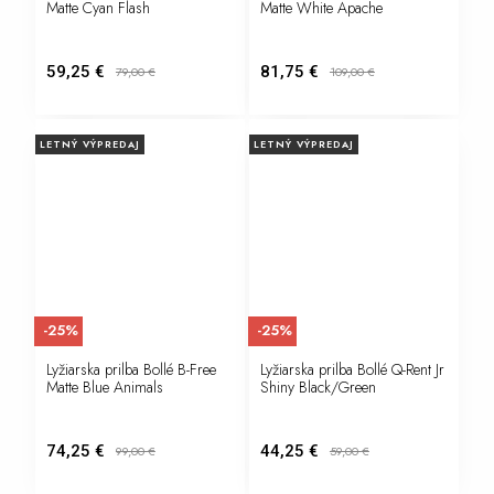
Matte Cyan Flash
Matte White Apache
59,25 €
81,75 €
79,00
€
109,00
€
LETNÝ VÝPREDAJ
LETNÝ VÝPREDAJ
-25%
-25%
Lyžiarska prilba Bollé B-Free
Lyžiarska prilba Bollé Q-Rent Jr
Matte Blue Animals
Shiny Black/Green
74,25 €
44,25 €
99,00
€
59,00
€