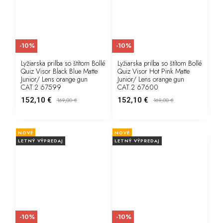
-10%
-10%
Lyžiarska prilba so štítom Bollé
Lyžiarska prilba so štítom Bollé
Quiz Visor Black Blue Matte
Quiz Visor Hot Pink Matte
Junior/ Lens orange gun
Junior/ Lens orange gun
CAT.2 67599
CAT.2 67600
152,10 €
152,10 €
169,00
€
169,00
€
NOVÉ
NOVÉ
LETNÝ VÝPREDAJ
LETNÝ VÝPREDAJ
-10%
-10%