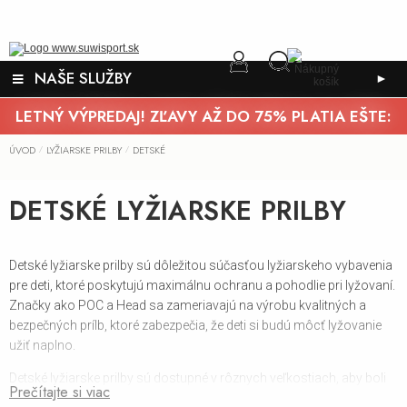
NAŠE SLUŽBY
►
LETNÝ VÝPREDAJ! ZĽAVY AŽ DO 75% PLATIA EŠTE:
ÚVOD
LYŽIARSKE PRILBY
DETSKÉ
/
/
DETSKÉ LYŽIARSKE PRILBY
Detské lyžiarske prilby sú dôležitou súčasťou lyžiarskeho vybavenia
pre deti, ktoré poskytujú maximálnu ochranu a pohodlie pri lyžovaní.
Značky ako POC a Head sa zameriavajú na výrobu kvalitných a
bezpečných prílb, ktoré zabezpečia, že deti si budú môcť lyžovanie
užiť naplno.
Detské lyžiarske prilby sú dostupné v rôznych veľkostiach, aby boli
Prečítajte si viac
ideálne prispôsobené detskému tvaru hlavy. Obvod hlavy sa