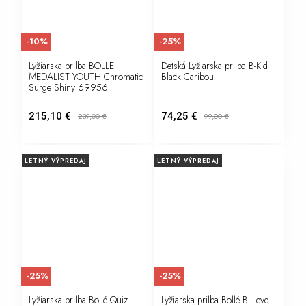
-10%
-25%
Lyžiarska prilba BOLLE
Detská Lyžiarska prilba B-Kid
MEDALIST YOUTH Chromatic
Black Caribou
Surge Shiny 69956
215,10 €
74,25 €
239,00
€
99,00
€
LETNÝ VÝPREDAJ
LETNÝ VÝPREDAJ
-25%
-25%
Lyžiarska prilba Bollé Quiz
Lyžiarska prilba Bollé B-Lieve