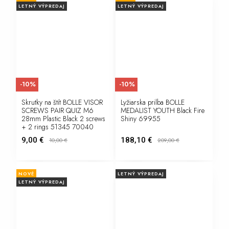
LETNÝ VÝPREDAJ
LETNÝ VÝPREDAJ
-10%
-10%
Skrutky na štít BOLLE VISOR
Lyžiarska prilba BOLLE
SCREWS PAIR QUIZ M6
MEDALIST YOUTH Black Fire
28mm Plastic Black 2 screws
Shiny 69955
+ 2 rings 51345 70040
9,00 €
188,10 €
10,00
€
209,00
€
NOVÉ
LETNÝ VÝPREDAJ
LETNÝ VÝPREDAJ