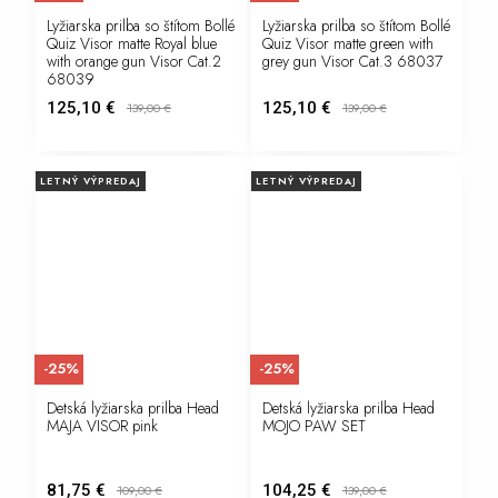
Lyžiarska prilba so štítom Bollé
Lyžiarska prilba so štítom Bollé
Quiz Visor matte Royal blue
Quiz Visor matte green with
with orange gun Visor Cat.2
grey gun Visor Cat.3 68037
68039
125,10 €
125,10 €
139,00
€
139,00
€
LETNÝ VÝPREDAJ
LETNÝ VÝPREDAJ
-25%
-25%
Detská lyžiarska prilba Head
Detská lyžiarska prilba Head
MAJA VISOR pink
MOJO PAW SET
81,75 €
104,25 €
109,00
€
139,00
€