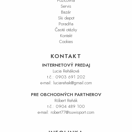
Požičovňa
Servis
Bazár
Ski depot
Poradňa
Časté otázky
Kontakt
Cookies
KONTAKT
INTERNETOVÝ PREDAJ
Lucia Reháková
t.č.:
0903 691 202
e-mail:
luciarehak@gmail.com
PRE OBCHODNÝCH PARTNEROV
Róbert Rehák
t.č.:
0904 489 100
e-mail:
robert77@suwisport.com