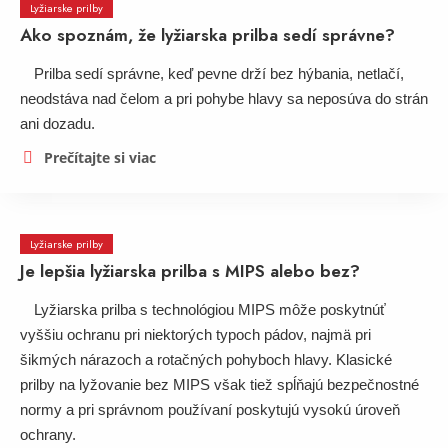
Lyžiarske prilby
Ako spoznám, že lyžiarska prilba sedí správne?
Prilba sedí správne, keď pevne drží bez hýbania, netlačí,
neodstáva nad čelom a pri pohybe hlavy sa neposúva do strán
ani dozadu.
Prečítajte si viac
Lyžiarske prilby
Je lepšia lyžiarska prilba s MIPS alebo bez?
Lyžiarska prilba s technológiou MIPS môže poskytnúť
vyššiu ochranu pri niektorých typoch pádov, najmä pri
šikmých nárazoch a rotačných pohyboch hlavy. Klasické
prilby na lyžovanie bez MIPS však tiež spĺňajú bezpečnostné
normy a pri správnom používaní poskytujú vysokú úroveň
ochrany.