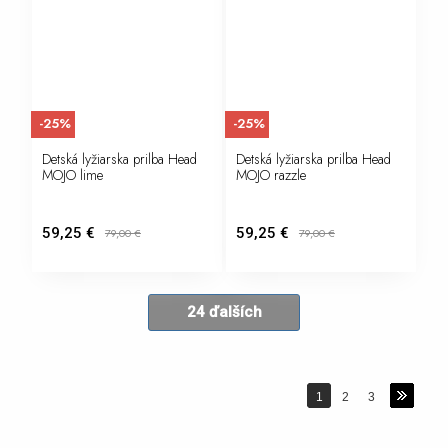
-25%
-25%
Detská lyžiarska prilba Head
Detská lyžiarska prilba Head
MOJO lime
MOJO razzle
59,25 €
59,25 €
79,00
€
79,00
€
24 ďalších
1
2
3