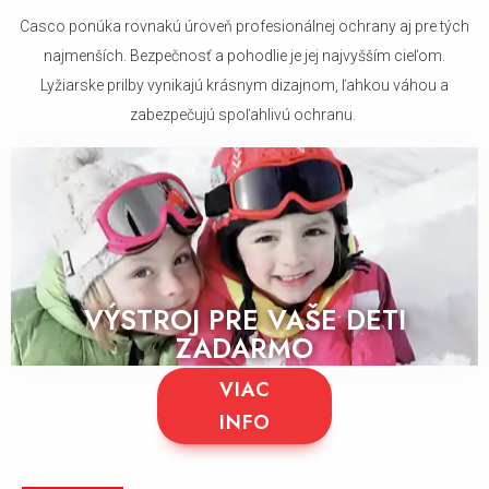
Casco ponúka rovnakú úroveň profesionálnej ochrany aj pre tých
najmenších. Bezpečnosť a pohodlie je jej najvyšším cieľom.
Lyžiarske prilby vynikajú krásnym dizajnom, ľahkou váhou a
zabezpečujú spoľahlivú ochranu.
VÝSTROJ PRE VAŠE DETI
ZADARMO
VIAC
INFO