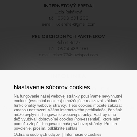
INTERNETOVÝ PREDAJ
Lucia Reháková
t.č.:
0903 691 202
e-mail:
luciarehak@gmail.com
PRE OBCHODNÝCH PARTNEROV
Róbert Rehák
t.č.:
0904 489 100
e-mail:
robert77@suwisport.com
INFOLINKA
Nastavenie súborov cookies
02 / 43 33 00 54
Na fungovanie našej webovej stránky používame nevyhnutné
cookies (essential cookies) umožňujúce realizovať základné
funkcionality webovej stránky. Tieto cookies môžete zakázať
Ak sa nedovoláte na prvýkrát skúste zavolať neskôr,linka býva počas sezóny často
zmenou nastavení Vášho internetového prehliadača, čo však
veľmi vyťažená. Ďakujeme za pochopenie
môže ovplyvniť fungovanie webovej stránky. Radi by sme
tiež využívali dobrovoľné cookies (non-essential), ktoré nám
pomôžu zlepšiť fungovanie našej webovej stránky. Pre ich
SOCIÁLNE SIETE
povolenie, prosím, odkliknite súhlas.
Ochrana osobných údajov
Informácie o cookies
|