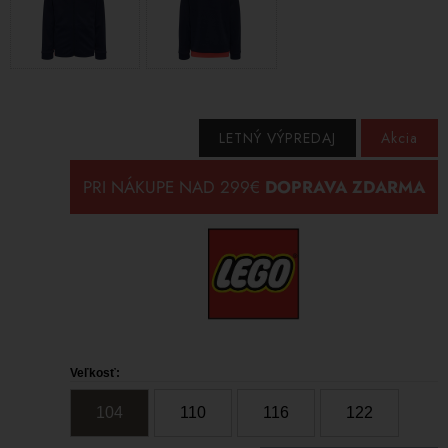
LETNÝ VÝPREDAJ
Akcia
Veľkosť:
104
110
116
122