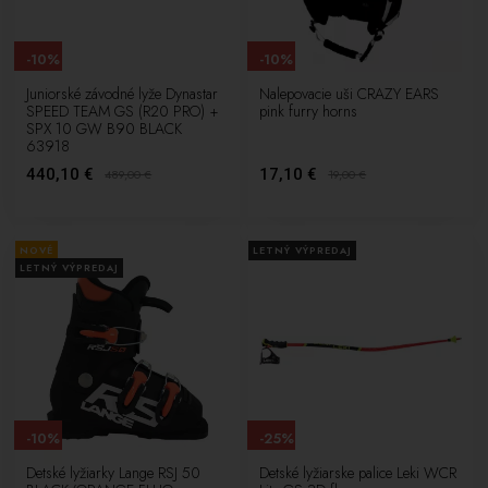
-10%
-10%
Juniorské závodné lyže Dynastar
Nalepovacie uši CRAZY EARS
SPEED TEAM GS (R20 PRO) +
pink furry horns
SPX 10 GW B90 BLACK
63918
440,10 €
17,10 €
489,00
€
19,00
€
NOVÉ
LETNÝ VÝPREDAJ
LETNÝ VÝPREDAJ
-10%
-25%
Detské lyžiarky Lange RSJ 50
Detské lyžiarske palice Leki WCR