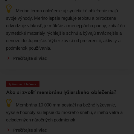
Merino termo oblečenie aj syntetické oblečenie majú
svoje výhody. Merino lepšie reguluje teplotu a prirodzene
odvodzuje vlhkosť, je mäkšie a menej pácha pachy, zatiaľ čo
syntetické materiály rýchlejšie schnú a bývajú trvácnejšie a
cenovo dostupnejšie. Výber závisí od preferencií, aktivity a
podmienok používania.
Prečítajte si viac
Lyžiarske oblečenie
Ako si zvoliť membránu lyžiarskeho oblečenia?
Membrána 10 000 mm postačí na bežné lyžovanie,
vyššie hodnoty sú lepšie do mokrého snehu, silného vetra a
celodenných náročných podmienok.
Prečítajte si viac