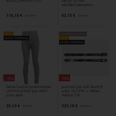
BLACK/ORANGE FLUO
Lite GS 3D fluo
red/black/neonyellow
116,10 €
63,75 €
129,00
€
85,00
€
NOVÉ
DOPRAVA ZDARMA
LETNÝ VÝPREDAJ
NOVÉ
LETNÝ VÝPREDAJ
-10%
-10%
Detská funkčná spodná bielizeň
Juniorské Lyže Volkl Revolt JR
LASTING JONAT grey 8484
urban 2611296 + Marker
junior pants
vMotion 7 JR
35,10 €
323,10 €
39,00
€
359,00
€