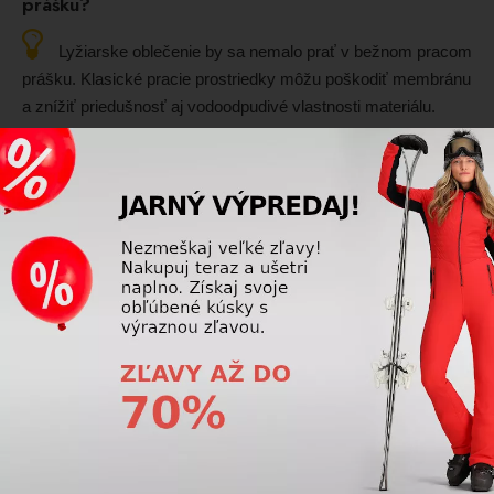
prášku?
Lyžiarske oblečenie by sa nemalo prať v bežnom pracom
prášku. Klasické pracie prostriedky môžu poškodiť membránu
a znížiť priedušnosť aj vodoodpudivé vlastnosti materiálu.
Vhodnejšie sú špeciálne pracie prostriedky určené na funkčné
oblečenie.
Prečítajte si viac
Lyžiarske oblečenie
Ako si vybrať lyžiarsku bundu podľa úrovne jazdy
(začiatočníci, pokročilí)?
Začiatočníci ocenia pohodlné a teplejšie bundy, pokročilí
by mali hľadať vyváženie medzi priedušnosťou a ochranou a
športoví lyžiari potrebujú technické bundy s vysokou
priedušnosťou, nízkou hmotnosťou a dobrou ochranou proti