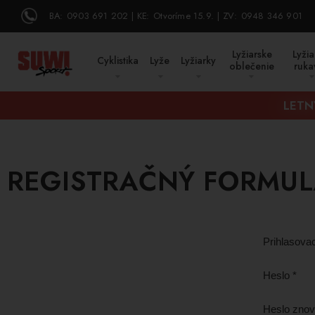
BA:
0903 691 202
KE:
Otvoríme 15.9.
ZV:
0948 346 901
Lyžiarske
Lyžia
Cyklistika
Lyže
Lyžiarky
oblečenie
ruka
LETN
REGISTRAČNÝ FORMU
Prihlasova
Heslo *
Heslo znov