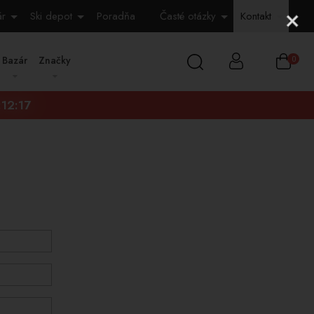
ár
Ski depot
Poradňa
Časté otázky
Kontakt
Bazár
Značky
0
:12:15