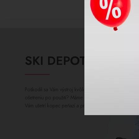
SKI DEPOT
Poškodil sa Vám výstroj kvôli nedostatočnému
ošetreniu po použití? Máme pre Vás riešenie ktoré
Vám ušetrí kopec peňazí a problémov.