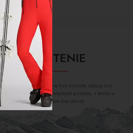
POISTENIE
Využite úrazové poistenie na hory a poistite seba aj svoj
ýstroj! Naša firma ponúka komplexné poistenie, s ktorým si
lyžovačku užijete bez starostí.