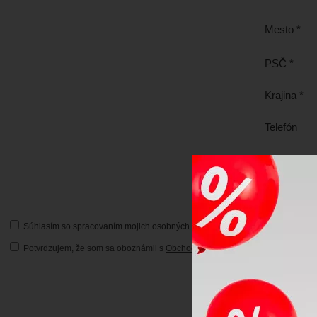
Mesto *
PSČ *
Krajina *
Telefón
Mobil *
Súhlasím so spracovaním mojich osobných údajov za účelom získania rekl
Potvrdzujem, že som sa oboznámil s
Obchodnými podmienkami a reklamač