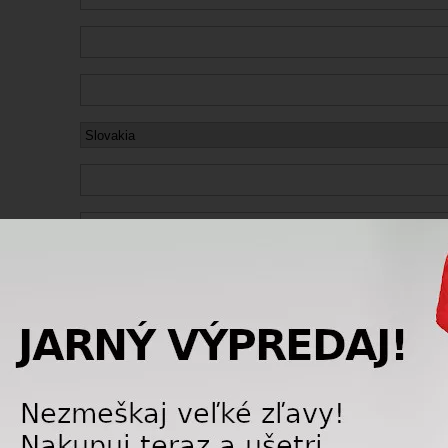
amných ponúk od prevádzkovateľa stránky www.suwisport.sk
(prečítať teraz)
*
ným poriadkom
internetového obchodu a
Zásadami ochrany osobných údajov
. *