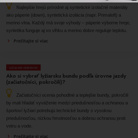
Najlepšie hrejú prírodné aj syntetické izolačné materiály
ako páperie (down), syntetická izolácia (napr. Primaloft) a
merino vlna. Každý má svoje výhody – páperie výborne hreje,
syntetika funguje aj vo vlhku a merino dobre reguluje teplotu.
Prečítajte si viac
Lyžiarske oblečenie
Ako si vybrať lyžiarsku bundu podľa úrovne jazdy
(začiatočníci, pokročilí)?
Začiatočníci ocenia pohodlné a teplejšie bundy, pokročilí
by mali hľadať vyváženie medzi priedušnosťou a ochranou a
športoví lyžiari potrebujú technické bundy s vysokou
priedušnosťou, nízkou hmotnosťou a dobrou ochranou proti
vetru a vode.
Prečítajte si viac