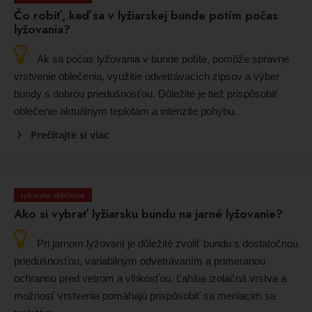
Čo robiť, keď sa v lyžiarskej bunde potím počas
lyžovania?
Ak sa počas lyžovania v bunde potíte, pomôže správne
vrstvenie oblečenia, využitie odvetrávacích zipsov a výber
bundy s dobrou priedušnosťou. Dôležité je tiež prispôsobiť
oblečenie aktuálnym teplotám a intenzite pohybu.
Prečítajte si viac
Lyžiarske oblečenie
Ako si vybrať lyžiarsku bundu na jarné lyžovanie?
Pri jarnom lyžovaní je dôležité zvoliť bundu s dostatočnou
priedušnosťou, variabilným odvetrávaním a primeranou
ochranou pred vetrom a vlhkosťou. Ľahšia izolačná vrstva a
možnosť vrstvenia pomáhajú prispôsobiť sa meniacim sa