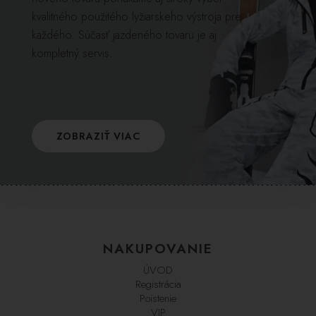
kvalitného použitého lyžiarskeho výstroja pre
každého. Súčasť jazdeného tovaru je aj
kompletný servis.
ZOBRAZIŤ VIAC
NAKUPOVANIE
ÚVOD
Registrácia
Poistenie
VIP