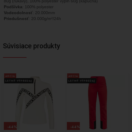
80g (rukávy), 100% polyester výplň 60g (kapucňa)
Podšívka
: 100% polyester
Vodeodolnosť
: 20.000mm
Priedušnosť
: 20.000g/m²/24h
Súvisiace produkty
AKCIA
AKCIA
LETNÝ VÝPREDAJ
LETNÝ VÝPREDAJ
-44%
-44%