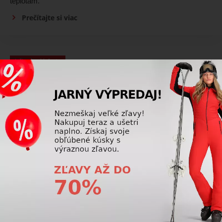
teplotám.
Prečítajte si viac
Lyžiarske oblečenie
Je lepší softshell alebo hardshell pri lyžiarskom
oblečení?
Softshell pri lyžiarskom oblečení je pohodlnejší a
priedušnejší, hardshell lepšie chráni pred vetrom a dažďom.
Ideálna voľba závisí od podmienok a intenzity jazdy.
Prečítajte si viac
Lyžiarske oblečenie
Pri lyžiarskom oblečení ktoré materiály najlepšie
hrejú pri nízkych teplotách?