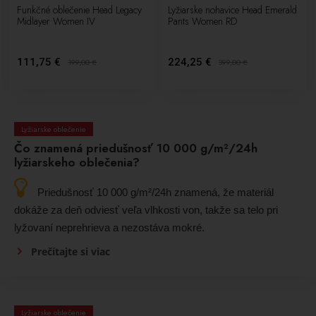
Funkčné oblečenie Head Legacy
Lyžiarske nohavice Head Emerald
Midlayer Women IV
Pants Women RD
111,75 €
224,25 €
199,00
€
399,00
€
Lyžiarske oblečenie
Čo znamená priedušnosť 10 000 g/m²/24h
lyžiarskeho oblečenia?
Priedušnosť 10 000 g/m²/24h znamená, že materiál
dokáže za deň odviesť veľa vlhkosti von, takže sa telo pri
lyžovaní neprehrieva a nezostáva mokré.
Prečítajte si viac
Lyžiarske oblečenie