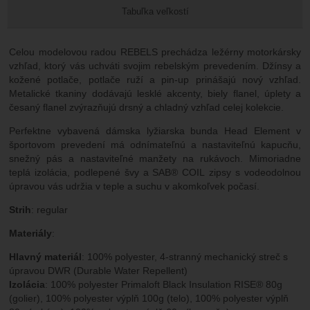
Tabuľka veľkostí
Celou modelovou radou REBELS prechádza ležérny motorkársky
vzhľad, ktorý vás uchváti svojim rebelským prevedením. Džínsy a
kožené potlače, potlače ruží a pin-up prinášajú nový vzhľad.
Metalické tkaniny dodávajú lesklé akcenty, biely flanel, úplety a
česaný flanel zvýrazňujú drsný a chladný vzhľad celej kolekcie.
Perfektne vybavená dámska lyžiarska bunda Head Element v
športovom prevedení má odnímateľnú a nastaviteľnú kapucňu,
snežný pás a nastaviteľné manžety na rukávoch. Mimoriadne
teplá izolácia, podlepené švy a SAB® COIL zipsy s vodeodolnou
úpravou vás udržia v teple a suchu v akomkoľvek počasí.
Strih
: regular
Materiály
:
Hlavný materiál
: 100% polyester, 4-stranný mechanický streč s
úpravou DWR (Durable Water Repellent)
Izolácia
: 100% polyester Primaloft Black Insulation RISE® 80g
(golier), 100% polyester výplň 100g (telo), 100% polyester výplň