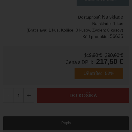
Na sklade
Dostupnosť:
Na sklade:
1 kus
(Bratislava: 1 kus, Košice: 0 kusov, Zvolen: 0 kusov)
56635
Kód produktu:
449,00
€
290,00
€
217,50
€
Cena s DPH:
Ušetríte:
-52%
-
+
DO KOŠÍKA
Popis