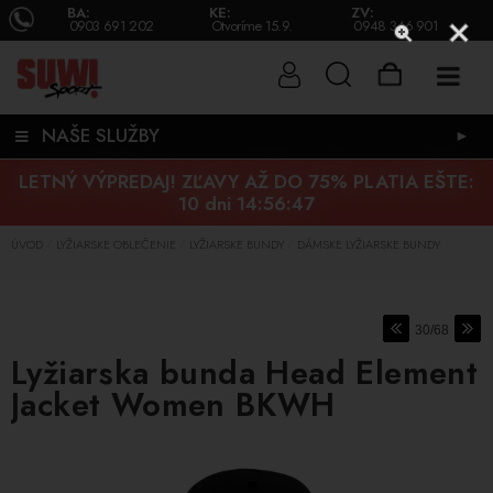
BA:
KE:
ZV:
0903 691 202
Otvoríme 15.9.
0948 346 901
NAŠE SLUŽBY
►
LETNÝ VÝPREDAJ! ZĽAVY AŽ DO 75% PLATIA EŠTE:
10 dni 14:56:46
ÚVOD
LYŽIARSKE OBLEČENIE
LYŽIARSKE BUNDY
DÁMSKE LYŽIARSKE BUNDY
/
/
/
30/68
Lyžiarska bunda Head Element
Jacket Women BKWH