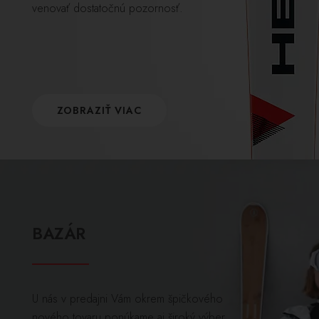
venovať dostatočnú pozornosť.
ZOBRAZIŤ VIAC
BAZÁR
U nás v predajni Vám okrem špičkového
nového tovaru ponúkame aj široký výber