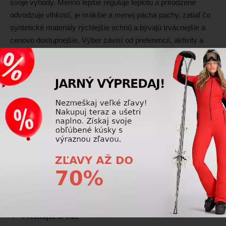
svoje výhody. Merino lepšie reguluje teplotu a prirodzene
odvodzuje vlhkosť, je mäkšie a menej pácha pachy, zatiaľ čo
syntetické materiály rýchlejšie schnú a bývajú trvácnejšie a
cenovo dostupnejšie. Výber závisí od preferencií, aktivity a
podmienok používania.
Prečítajte si viac
Lyžiarske oblečenie
Ako si vybrať lyžiarsku bundu na jarné lyžovanie?
Pri jarnom lyžovaní je dôležité zvoliť bundu s dostatočnou
priedušnosťou, variabilným odvetrávaním a primeranou
ochranou pred vetrom a vlhkosťou. Ľahšia izolačná vrstva a
možnosť vrstvenia pomáhajú prispôsobiť sa meniacim sa
teplotám.
Prečítajte si viac