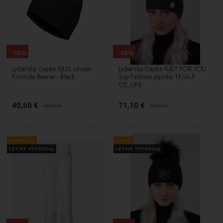
-10%
-10%
Lyžiarska čiapka KJUS Unisex
Lyžiarska čiapka R-JET FOR YOU
Formula Beanie - Black
Top Fashion alpinka TF/ALP
05_UNI
40,50 €
71,10 €
45,00
€
79,00
€
VÝPREDAJ
NOVÉ
LETNÝ VÝPREDAJ
LETNÝ VÝPREDAJ