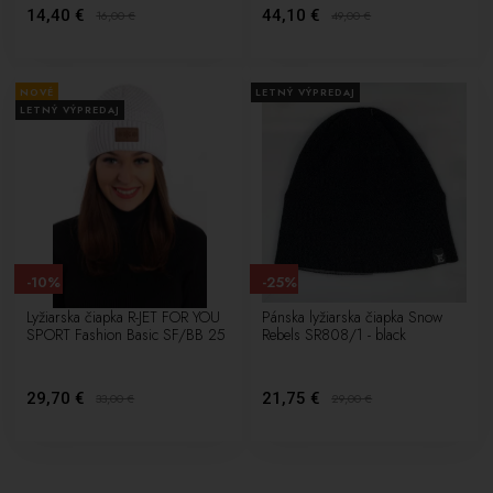
14,40 €
44,10 €
16,00
€
49,00
€
NOVÉ
LETNÝ VÝPREDAJ
LETNÝ VÝPREDAJ
-10%
-25%
Lyžiarska čiapka R-JET FOR YOU
Pánska lyžiarska čiapka Snow
SPORT Fashion Basic SF/BB 25
Rebels SR808/1 - black
29,70 €
21,75 €
33,00
€
29,00
€