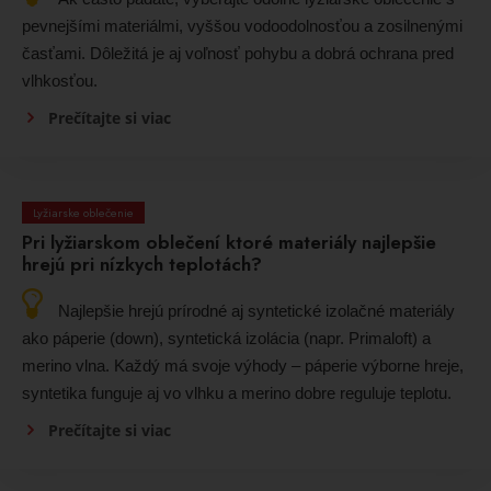
pevnejšími materiálmi, vyššou vodoodolnosťou a zosilnenými
časťami. Dôležitá je aj voľnosť pohybu a dobrá ochrana pred
vlhkosťou.
Prečítajte si viac
Lyžiarske oblečenie
Pri lyžiarskom oblečení ktoré materiály najlepšie
hrejú pri nízkych teplotách?
Najlepšie hrejú prírodné aj syntetické izolačné materiály
ako páperie (down), syntetická izolácia (napr. Primaloft) a
merino vlna. Každý má svoje výhody – páperie výborne hreje,
syntetika funguje aj vo vlhku a merino dobre reguluje teplotu.
Prečítajte si viac