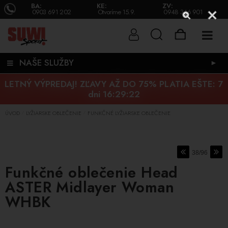
BA:
KE:
ZV:
0903 691 202
Otvoríme 15.9.
0948 346 901
NAŠE SLUŽBY
►
LETNÝ VÝPREDAJ! ZĽAVY AŽ DO 75% PLATIA EŠTE:
7
dni 16:29:21
ÚVOD
LYŽIARSKE OBLEČENIE
FUNKČNÉ LYŽIARSKE OBLEČENIE
/
/
38/96
Funkčné oblečenie Head
ASTER Midlayer Woman
WHBK