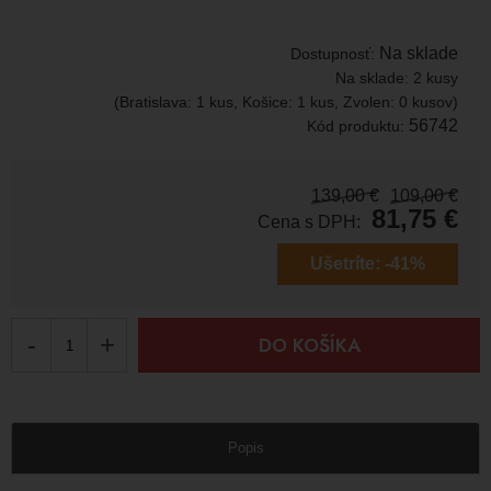
Na sklade
Dostupnosť:
Na sklade:
2 kusy
(Bratislava: 1 kus, Košice: 1 kus, Zvolen: 0 kusov)
56742
Kód produktu:
139,00
€
109,00
€
81,75
€
Cena s DPH:
Ušetríte:
-41%
-
+
DO KOŠÍKA
Popis