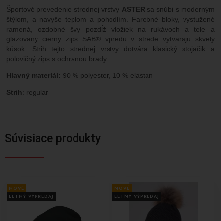
Športové prevedenie strednej vrstvy
ASTER
sa snúbi s moderným
štýlom, a navyše teplom a pohodlím. Farebné bloky, vystužené
ramená, ozdobné švy pozdĺž vložiek na rukávoch a tele a
glazovaný čierny zips SAB® vpredu v strede vytvárajú skvelý
kúsok. Strih tejto strednej vrstvy dotvára klasický stojačik a
polovičný zips s ochranou brady.
Hlavný materiál:
90 % polyester, 10 % elastan
Strih
: regular
Súvisiace produkty
NOVÉ
NOVÉ
LETNÝ VÝPREDAJ
LETNÝ VÝPREDAJ