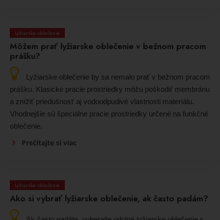
Lyžiarske oblečenie
Môžem prať lyžiarske oblečenie v bežnom pracom
prášku?
Lyžiarske oblečenie by sa nemalo prať v bežnom pracom
prášku. Klasické pracie prostriedky môžu poškodiť membránu
a znížiť priedušnosť aj vodoodpudivé vlastnosti materiálu.
Vhodnejšie sú špeciálne pracie prostriedky určené na funkčné
oblečenie.
Prečítajte si viac
Lyžiarske oblečenie
Ako si vybrať lyžiarske oblečenie, ak často padám?
Ak často padáte, vyberajte odolné lyžiarske oblečenie s