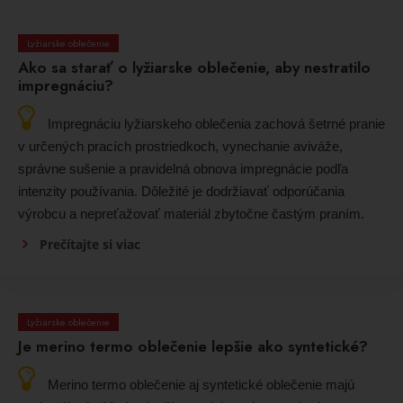
Lyžiarske oblečenie
Ako sa starať o lyžiarske oblečenie, aby nestratilo
impregnáciu?
Impregnáciu lyžiarskeho oblečenia zachová šetrné pranie
v určených pracích prostriedkoch, vynechanie aviváže,
správne sušenie a pravidelná obnova impregnácie podľa
intenzity používania. Dôležité je dodržiavať odporúčania
výrobcu a nepreťažovať materiál zbytočne častým praním.
Prečítajte si viac
Lyžiarske oblečenie
Je merino termo oblečenie lepšie ako syntetické?
Merino termo oblečenie aj syntetické oblečenie majú