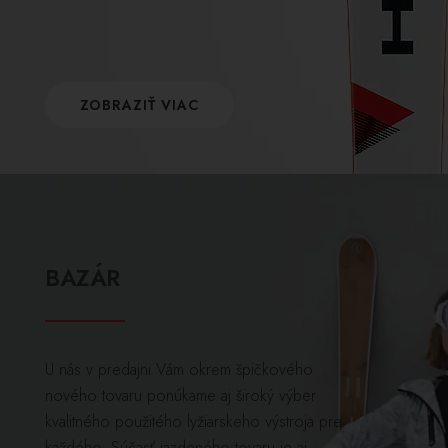
ZOBRAZIŤ VIAC
BAZÁR
U nás v predajni Vám okrem špičkového
nového tovaru ponúkame aj široký výber
kvalitného použitého lyžiarskeho výstroja pre
každého. Súčasť jazdeného tovaru je aj