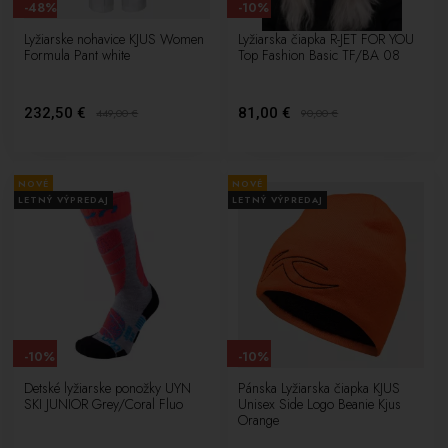
-48%
-10%
Lyžiarske nohavice KJUS Women
Lyžiarska čiapka R-JET FOR YOU
Formula Pant white
Top Fashion Basic TF/BA 08
232,50 €
81,00 €
449,00
€
90,00
€
NOVÉ
NOVÉ
LETNÝ VÝPREDAJ
LETNÝ VÝPREDAJ
-10%
-10%
Detské lyžiarske ponožky UYN
Pánska Lyžiarska čiapka KJUS
SKI JUNIOR Grey/Coral Fluo
Unisex Side Logo Beanie Kjus
Orange