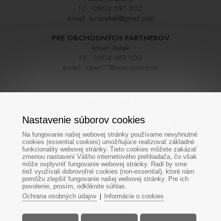
t.č.:
0903 691 202
e-mail:
luciarehak@gmail.com
PRE OBCHODNÝCH PARTNEROV
Róbert Rehák
t.č.:
0904 489 100
e-mail:
robert77@suwisport.com
INFOLINKA
Nastavenie súborov cookies
02 / 43 33 00 54
Na fungovanie našej webovej stránky používame nevyhnutné
cookies (essential cookies) umožňujúce realizovať základné
funkcionality webovej stránky. Tieto cookies môžete zakázať
Ak sa nedovoláte na prvýkrát skúste zavolať neskôr,linka býva počas sezóny často
zmenou nastavení Vášho internetového prehliadača, čo však
veľmi vyťažená. Ďakujeme za pochopenie
môže ovplyvniť fungovanie webovej stránky. Radi by sme
tiež využívali dobrovoľné cookies (non-essential), ktoré nám
pomôžu zlepšiť fungovanie našej webovej stránky. Pre ich
SOCIÁLNE SIETE
povolenie, prosím, odkliknite súhlas.
Ochrana osobných údajov
Informácie o cookies
|