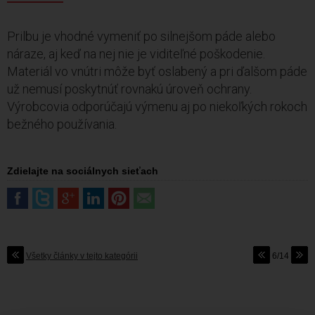
Prilbu je vhodné vymeniť po silnejšom páde alebo
náraze, aj keď na nej nie je viditeľné poškodenie.
Materiál vo vnútri môže byť oslabený a pri ďalšom páde
už nemusí poskytnúť rovnakú úroveň ochrany.
Výrobcovia odporúčajú výmenu aj po niekoľkých rokoch
bežného používania.
Zdielajte na sociálnych sieťach
Všetky články v tejto kategórii
6/14