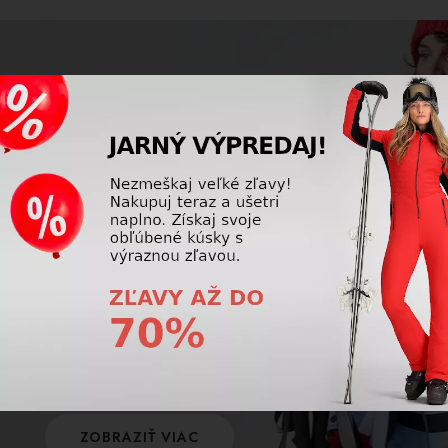
SKI DEPOT
Poškodil sa Vám výstroj kvôli nedostatočnému
ošetreniu po použití? Máme pre Vás riešenie
ktoré Vám ušetrí kopec peňazí a problémov.
ZOBRAZIŤ VIAC