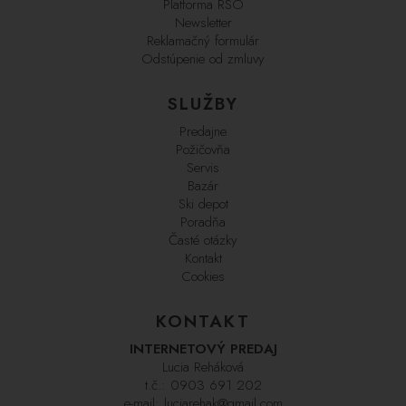
Platforma RSO
Newsletter
Reklamačný formulár
Odstúpenie od zmluvy
SLUŽBY
Predajne
Požičovňa
Servis
Bazár
Ski depot
Poradňa
Časté otázky
Kontakt
Cookies
KONTAKT
INTERNETOVÝ PREDAJ
Lucia Reháková
t.č.:
0903 691 202
e-mail:
luciarehak@gmail.com