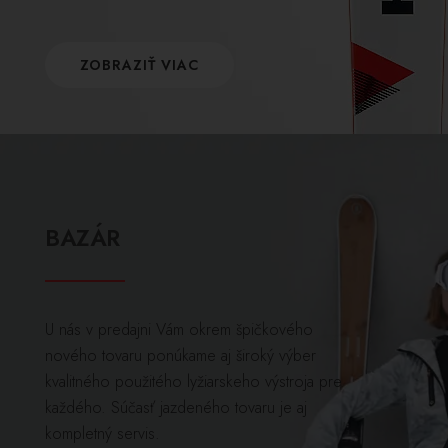
ZOBRAZIŤ VIAC
BAZÁR
U nás v predajni Vám okrem špičkového
nového tovaru ponúkame aj široký výber
kvalitného použitého lyžiarskeho výstroja pre
každého. Súčasť jazdeného tovaru je aj
kompletný servis.