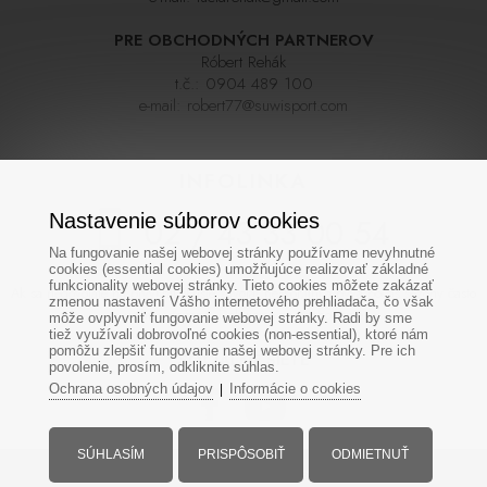
PRE OBCHODNÝCH PARTNEROV
Róbert Rehák
t.č.:
0904 489 100
e-mail:
robert77@suwisport.com
INFOLINKA
Nastavenie súborov cookies
02 / 43 33 00 54
Na fungovanie našej webovej stránky používame nevyhnutné
cookies (essential cookies) umožňujúce realizovať základné
funkcionality webovej stránky. Tieto cookies môžete zakázať
Ak sa nedovoláte na prvýkrát skúste zavolať neskôr,linka býva počas sezóny často
zmenou nastavení Vášho internetového prehliadača, čo však
veľmi vyťažená. Ďakujeme za pochopenie
môže ovplyvniť fungovanie webovej stránky. Radi by sme
tiež využívali dobrovoľné cookies (non-essential), ktoré nám
pomôžu zlepšiť fungovanie našej webovej stránky. Pre ich
SOCIÁLNE SIETE
povolenie, prosím, odkliknite súhlas.
Ochrana osobných údajov
Informácie o cookies
|
SÚHLASÍM
PRISPÔSOBIŤ
ODMIETNUŤ
Všetky práva vyhradené - www.suwisport.sk