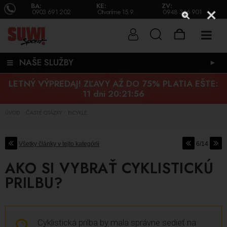
BA:
KE:
ZV:
0903 691 202
Otvoríme 15.9.
0948 346 901
NAŠE SLUŽBY
►
LETNÝ VÝPREDAJ! ZĽAVY AŽ DO 75% PLATIA EŠTE:
11 dni 20:21:55
ÚVOD
ČASTÉ OTÁZKY
BICYKLE
/
/
Všetky články v tejto kategórii
6/14
AKO SI VYBRAŤ CYKLISTICKÚ
PRILBU?
Cyklistická prilba by mala správne sedieť na