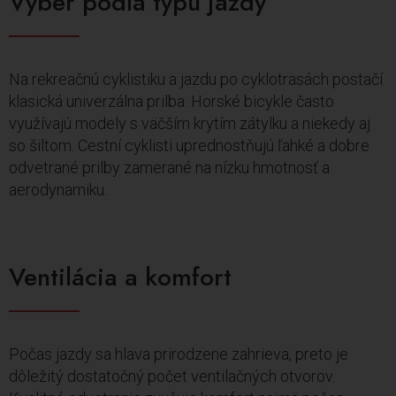
Výber podľa typu jazdy
Na rekreačnú cyklistiku a jazdu po cyklotrasách postačí
klasická univerzálna prilba. Horské bicykle často
využívajú modely s väčším krytím zátylku a niekedy aj
so šiltom. Cestní cyklisti uprednostňujú ľahké a dobre
odvetrané prilby zamerané na nízku hmotnosť a
aerodynamiku.
Ventilácia a komfort
Počas jazdy sa hlava prirodzene zahrieva, preto je
dôležitý dostatočný počet ventilačných otvorov.