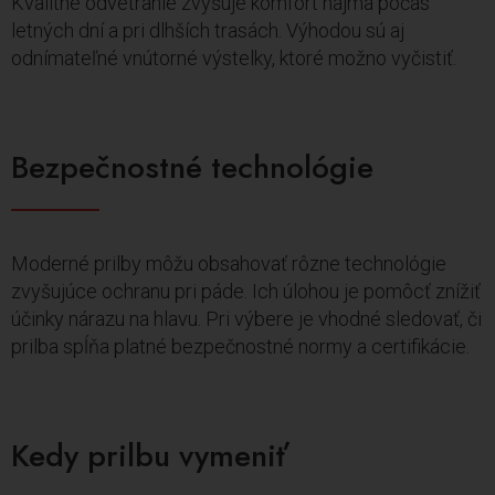
Kvalitné odvetranie zvyšuje komfort najmä počas
letných dní a pri dlhších trasách. Výhodou sú aj
odnímateľné vnútorné výstelky, ktoré možno vyčistiť.
Bezpečnostné technológie
Moderné prilby môžu obsahovať rôzne technológie
zvyšujúce ochranu pri páde. Ich úlohou je pomôcť znížiť
účinky nárazu na hlavu. Pri výbere je vhodné sledovať, či
prilba spĺňa platné bezpečnostné normy a certifikácie.
Kedy prilbu vymeniť