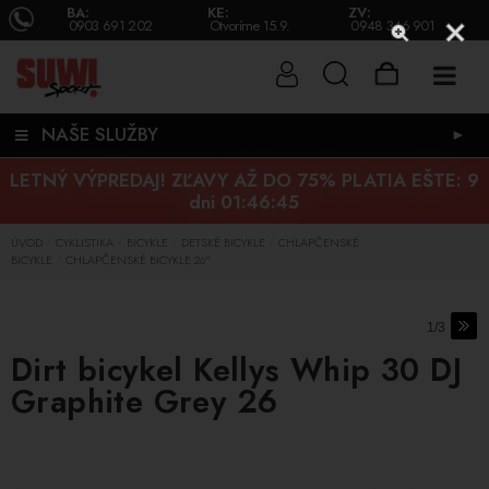
BA:
KE:
ZV:
0903 691 202
Otvoríme 15.9.
0948 346 901
NAŠE SLUŽBY
►
LETNÝ VÝPREDAJ! ZĽAVY AŽ DO 75% PLATIA EŠTE:
9
dni 01:46:45
ÚVOD
CYKLISTIKA
BICYKLE
DETSKÉ BICYKLE
CHLAPČENSKÉ
/
/
/
/
BICYKLE
CHLAPČENSKÉ BICYKLE 26"
/
1/3
Dirt bicykel Kellys Whip 30 DJ
Graphite Grey 26