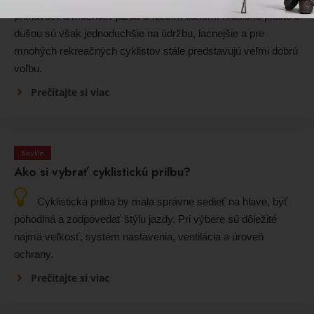
priľnavosť a možnosť jazdiť s nižším tlakom. Klasické plášte s
dušou sú však jednoduchšie na údržbu, lacnejšie a pre
mnohých rekreačných cyklistov stále predstavujú veľmi dobrú
voľbu.
Prečítajte si viac
Bicykle
Ako si vybrať cyklistickú prilbu?
Cyklistická prilba by mala správne sedieť na hlave, byť
pohodlná a zodpovedať štýlu jazdy. Pri výbere sú dôležité
najmä veľkosť, systém nastavenia, ventilácia a úroveň
ochrany.
Prečítajte si viac