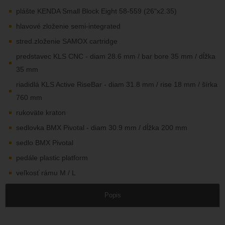
plášte KENDA Small Block Eight 58-559 (26"x2.35)
hlavové zloženie semi-integrated
stred.zloženie SAMOX cartridge
predstavec KLS CNC - diam 28.6 mm / bar bore 35 mm / dĺžka
35 mm
riadidlá KLS Active RiseBar - diam 31.8 mm / rise 18 mm / šírka
760 mm
rukoväte kraton
sedlovka BMX Pivotal - diam 30.9 mm / dĺžka 200 mm
sedlo BMX Pivotal
pedále plastic platform
veľkosť rámu M / L
Popis