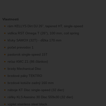
Vlastnosti
rám KELLYS Dirt DJ 26", tapered HT, single-speed
vidlica RST Omega T (26"), 100 mm, coil spring
kľuky SAMOX (32T) - dĺžka 170 mm
počet prevodov 1
pastorok single-speed 15T
reťaz KMC Z1 (86 článkov)
brzdy Mechanical Disc
brzdové páky TEKTRO
brzdové kotúče zadný 160 mm
náboje KT Disc single-speed (32 dier)
ráfiky KLS Asesino 30 Disc 559x30 (32 dier)
výplet stainless steel black