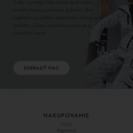
U nás v predajni Vám okrem špičkového
nového tovaru ponúkame aj široký výber
kvalitného použitého lyžiarskeho výstroja pre
každého. Súčasť jazdeného tovaru je aj
kompletný servis.
ZOBRAZIŤ VIAC
NAKUPOVANIE
ÚVOD
Registrácia