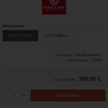
Veľkosť bicykla:
M 155-175
c
m
L 170-190
c
m
Na objednávku
Dostupnosť:
77099
Kód produktu:
769,00
€
Cena s DPH:
-
+
DO KOŠÍKA