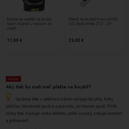
Brašňa na riaditká na bicykly
Blatník na bicykel Kross ADHD
Sport Arsenal s vreckom na
SDL black/white 27,5´- 29´
mobil
11,00 €
23,00 €
Bicykle
Aký tlak by mali mať plášte na bicykli?
Správny tlak v plášťoch závisí od typu bicykla, šírky
plášťov, hmotnosti jazdca a povrchu, po ktorom jazdí. Príliš
nízky tlak zvyšuje riziko defektu, príliš vysoký znižuje komfort
a priľnavosť.