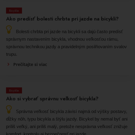
Bicykle
Ako predísť bolesti chrbta pri jazde na bicykli?
Bolesti chrbta pri jazde na bicykli sa dajú často predísť
správnym nastavením bicykla, vhodnou veľkosťou rámu,
správnou technikou jazdy a pravidelným posilňovaním svalov
trupu.
Prečítajte si viac
Bicykle
Ako si vybrať správnu veľkosť bicykla?
Správna veľkosť bicykla závisí najmä od výšky postavy,
dĺžky nôh, typu bicykla a štýlu jazdy. Bicykel by nemal byť ani
príliš veľký, ani príliš malý, pretože nesprávna veľkosť znižuje
komfort, kontrolu aj bezpečnosť pri jazde.