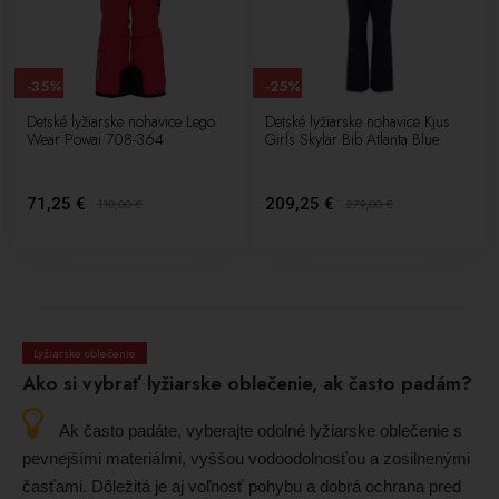
-35%
-25%
Detské lyžiarske nohavice Lego
Detské lyžiarske nohavice Kjus
Wear Powai 708-364
Girls Skylar Bib Atlanta Blue
71,25 €
209,25 €
110,00
€
279,00
€
Lyžiarske oblečenie
Ako si vybrať lyžiarske oblečenie, ak často padám?
Ak často padáte, vyberajte odolné lyžiarske oblečenie s
pevnejšími materiálmi, vyššou vodoodolnosťou a zosilnenými
časťami. Dôležitá je aj voľnosť pohybu a dobrá ochrana pred