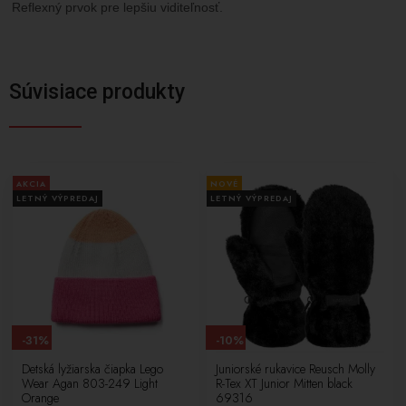
Reflexný prvok pre lepšiu viditeľnosť.
Súvisiace produkty
AKCIA
NOVÉ
LETNÝ VÝPREDAJ
LETNÝ VÝPREDAJ
-31%
-10%
Detská lyžiarska čiapka Lego
Juniorské rukavice Reusch Molly
Wear Agan 803-249 Light
R-Tex XT Junior Mitten black
Orange
69316