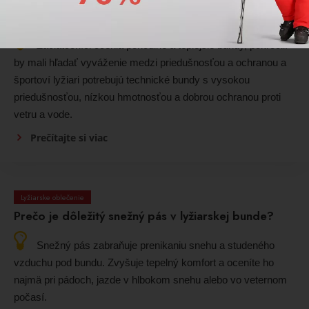
Ako si vybrať lyžiarsku bundu podľa úrovne jazdy
(začiatočníci, pokročilí)?
Začiatočníci ocenia pohodlné a teplejšie bundy, pokročilí
by mali hľadať vyváženie medzi priedušnosťou a ochranou a
športoví lyžiari potrebujú technické bundy s vysokou
priedušnosťou, nízkou hmotnosťou a dobrou ochranou proti
vetru a vode.
Prečítajte si viac
Lyžiarske oblečenie
Prečo je dôležitý snežný pás v lyžiarskej bunde?
Snežný pás zabraňuje prenikaniu snehu a studeného
vzduchu pod bundu. Zvyšuje tepelný komfort a oceníte ho
najmä pri pádoch, jazde v hlbokom snehu alebo vo veternom
počasí.