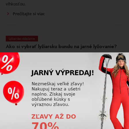
vlhkosťou.
Prečítajte si viac
Lyžiarske oblečenie
Ako si vybrať lyžiarsku bundu na jarné lyžovanie?
Pri jarnom lyžovaní je dôležité zvoliť bundu s dostatočnou
priedušnosťou, variabilným odvetrávaním a primeranou
ochranou pred vetrom a vlhkosťou. Ľahšia izolačná vrstva a
možnosť vrstvenia pomáhajú prispôsobiť sa meniacim sa
teplotám.
Prečítajte si viac
Lyžiarske oblečenie