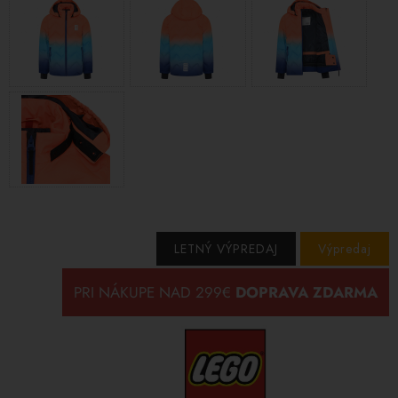
LETNÝ VÝPREDAJ
Výpredaj