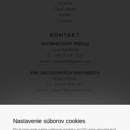
Poradňa
Časté otázky
Kontakt
Cookies
KONTAKT
INTERNETOVÝ PREDAJ
Lucia Reháková
t.č.:
0903 691 202
e-mail:
luciarehak@gmail.com
PRE OBCHODNÝCH PARTNEROV
Róbert Rehák
t.č.:
0904 489 100
e-mail:
robert77@suwisport.com
INFOLINKA
Nastavenie súborov cookies
02 / 43 33 00 54
Na fungovanie našej webovej stránky používame nevyhnutné