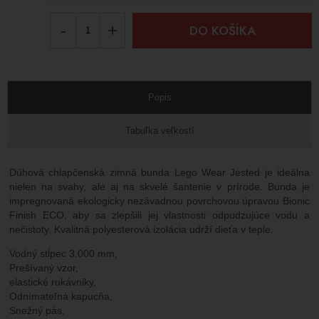
-
+
DO KOŠÍKA
Popis
Tabuľka veľkostí
Dúhová chlapčenská zimná bunda Lego Wear Jested je ideálna
nielen na svahy, ale aj na skvelé šantenie v prírode. Bunda je
impregnovaná ekologicky nezávadnou povrchovou úpravou Bionic
Finish ECO, aby sa zlepšili jej vlastnosti odpudzujúce vodu a
nečistoty. Kvalitná polyesterová izolácia udrží dieťa v teple.
Vodný stĺpec 3.000 mm,
Prešívaný vzor,
elastické rukávniky,
Odnímateľná kapucňa,
Snežný pás,