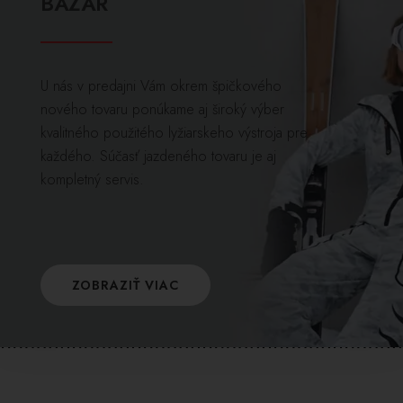
BAZÁR
U nás v predajni Vám okrem špičkového
nového tovaru ponúkame aj široký výber
kvalitného použitého lyžiarskeho výstroja pre
každého. Súčasť jazdeného tovaru je aj
kompletný servis.
ZOBRAZIŤ VIAC