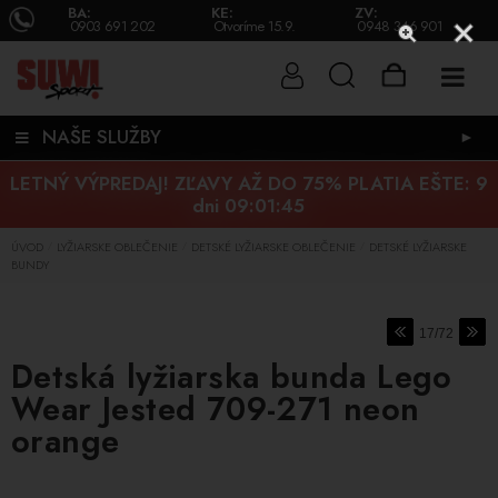
BA:
KE:
ZV:
0903 691 202
Otvoríme 15.9.
0948 346 901
NAŠE SLUŽBY
►
LETNÝ VÝPREDAJ! ZĽAVY AŽ DO 75% PLATIA EŠTE:
9
dni 09:01:44
ÚVOD
LYŽIARSKE OBLEČENIE
DETSKÉ LYŽIARSKE OBLEČENIE
DETSKÉ LYŽIARSKE
/
/
/
BUNDY
17/72
Detská lyžiarska bunda Lego
Wear Jested 709-271 neon
orange