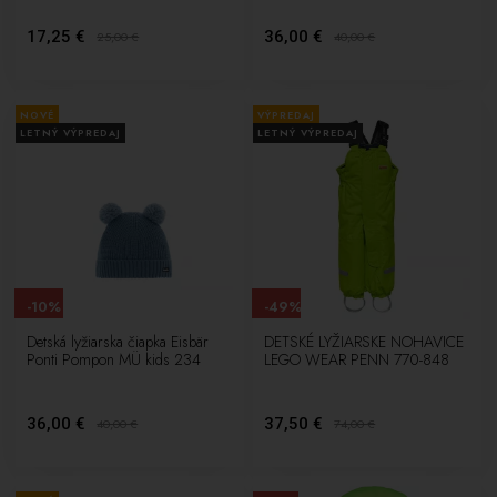
17,25 €
36,00 €
25,00
€
40,00
€
NOVÉ
VÝPREDAJ
LETNÝ VÝPREDAJ
LETNÝ VÝPREDAJ
-10%
-49%
Detská lyžiarska čiapka Eisbär
DETSKÉ LYŽIARSKE NOHAVICE
Ponti Pompon MÜ kids 234
LEGO WEAR PENN 770-848
36,00 €
37,50 €
40,00
€
74,00
€