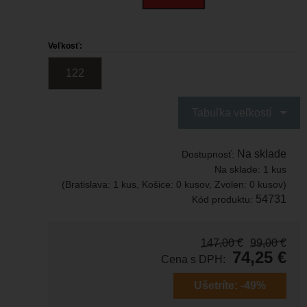
Veľkosť:
122
Tabuľka veľkostí
Na sklade
Dostupnosť:
Na sklade:
1 kus
(Bratislava: 1 kus, Košice: 0 kusov, Zvolen: 0 kusov)
54731
Kód produktu:
147,00
€
99,00
€
74,25
€
Cena s DPH:
Ušetríte:
-49%