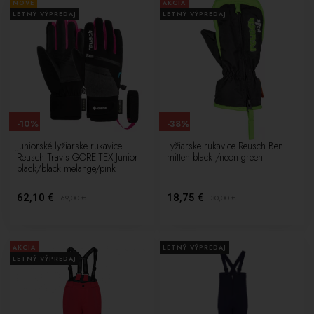
NOVÉ
AKCIA
LETNÝ VÝPREDAJ
LETNÝ VÝPREDAJ
-10%
-38%
Juniorské lyžiarske rukavice
Lyžiarske rukavice Reusch Ben
Reusch Travis GORE-TEX Junior
mitten black /neon green
black/black melange/pink
62,10 €
18,75 €
69,00
€
30,00
€
AKCIA
LETNÝ VÝPREDAJ
LETNÝ VÝPREDAJ