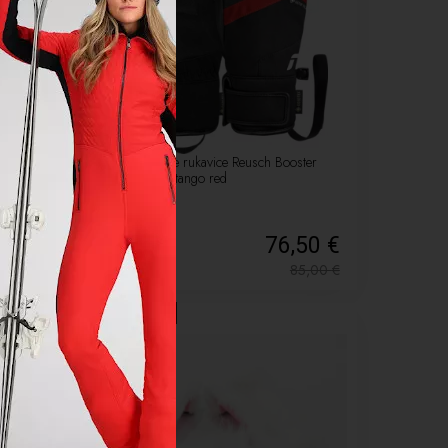
-10%
e
Pánske Lyžiarske rukavice Reusch Booster
Gore-Tex black/tango red
25 €
76,50 €
,00
€
85,00
€
LETNÝ VÝPREDAJ