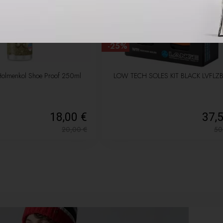
-25%
Holmenkol Shoe Proof 250ml
LOW TECH SOLES KIT BLACK LVFLZ
18,00 €
37,
20,00
€
50