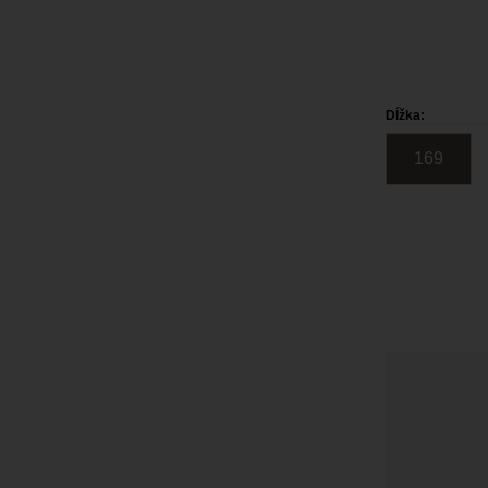
Dĺžka:
169