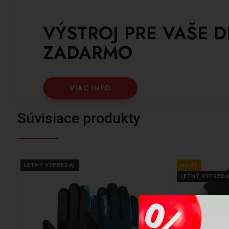
VÝSTROJ PRE VAŠE D
ZADARMO
VIAC INFO
Súvisiace produkty
LETNÝ VÝPREDAJ
NOVÉ
LETNÝ VÝPREDA