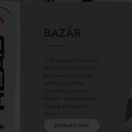
BAZÁR
U nás v predajni Vám okrem
špičkového nového tovaru
ponúkame aj široký výber
kvalitného použitého
lyžiarskeho výstroja pre
každého. Súčasť jazdeného
tovaru je aj kompletný
servis.
ZOBRAZIŤ VIAC