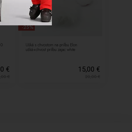
-25%
B0
Ušká s chvostom na prilbu Elon
ušká+chvost prilbu zajac white
50 €
15,00 €
,00
€
20,00
€