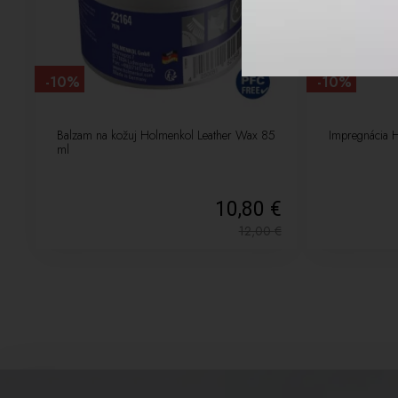
-10%
-10%
Balzam na kožuj Holmenkol Leather Wax 85
Impregnácia 
ml
10,80 €
12,00
€