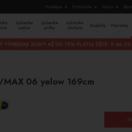
Predajne
Požičovňa
Servis
Baz
rske
Lyžiarske
Lyžiarske
Lyžiarske
Doplnky
Výpredaj
vice
palice
prilby
okuliare
Ý VÝPREDAJ! ZĽAVY AŽ DO 75% PLATIA EŠTE:
9 dni 22
 S/MAX 06 yelow 169cm