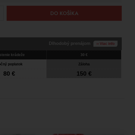
+
DO KOŠÍKA
Dlhodobý prenájom
›› Viac info
stenie krádeže
30 €
čný poplatok
Záloha
80 €
150 €