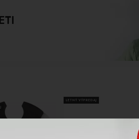
ETI
LETNÝ VÝPREDAJ
J