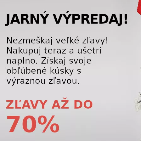
-25%
Leki palice Cobra 50mm
Jednorázové ohrievače nôh Therm-ic To
hite-black 22546
Warmers
6,30 €
2,
7,00
€
3
LETNÝ VÝPREDAJ
J