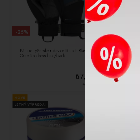
-25%
-10%
Pánske Lyžiarske rukavice Reusch Blaster
Klobúčik na 
Gore-Tex dress blue/black
856003102 w
67,50 €
90,00
€
NOVÉ
NOVÉ
LETNÝ VÝPREDAJ
LETNÝ VÝPREDA