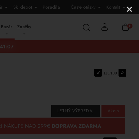
ár
Ski depot
Poradňa
Časté otázky
Kontakt
Bazár
Značky
0
:41:06
113/180
LETNÝ VÝPREDAJ
Akcia