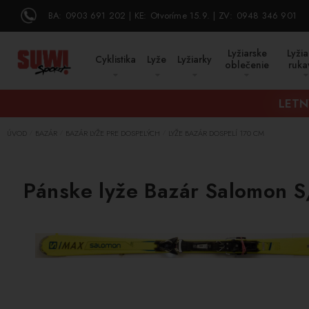
BA:
0903 691 202
KE:
Otvoríme 15.9.
ZV:
0948 346 901
Lyžiarske
Lyžia
Cyklistika
Lyže
Lyžiarky
oblečenie
ruka
LETN
ÚVOD
BAZÁR
BAZÁR LYŽE PRE DOSPELÝCH
LYŽE BAZÁR DOSPELÍ 170 CM
/
/
/
Pánske lyže Bazár Salomon