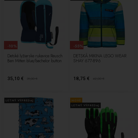
-10%
-55%
Detské lyžiarske rukavice Reusch
DETSKÁ MIKINA LEGO WEAR
Ben Mitten blue/bachelor button
SHAY 677-896
35,10 €
18,75 €
39,00
€
42,00
€
LETNÝ VÝPREDAJ
NOVÉ
LETNÝ VÝPREDAJ