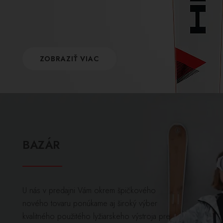
ZOBRAZIŤ VIAC
BAZÁR
U nás v predajni Vám okrem špičkového
nového tovaru ponúkame aj široký výber
kvalitného použitého lyžiarskeho výstroja pre