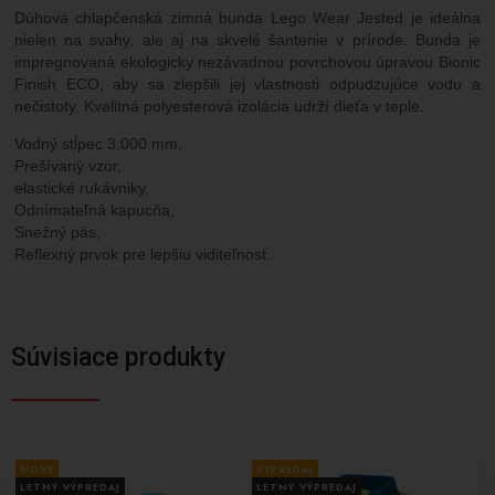
Dúhová chlapčenská zimná bunda Lego Wear Jested je ideálna
nielen na svahy, ale aj na skvelé šantenie v prírode. Bunda je
impregnovaná ekologicky nezávadnou povrchovou úpravou Bionic
Finish ECO, aby sa zlepšili jej vlastnosti odpudzujúce vodu a
nečistoty. Kvalitná polyesterová izolácia udrží dieťa v teple.
Vodný stĺpec 3.000 mm,
Prešívaný vzor,
elastické rukávniky,
Odnímateľná kapucňa,
Snežný pás,
Reflexný prvok pre lepšiu viditeľnosť.
Súvisiace produkty
NOVÉ
VÝPREDAJ
LETNÝ VÝPREDAJ
LETNÝ VÝPREDAJ