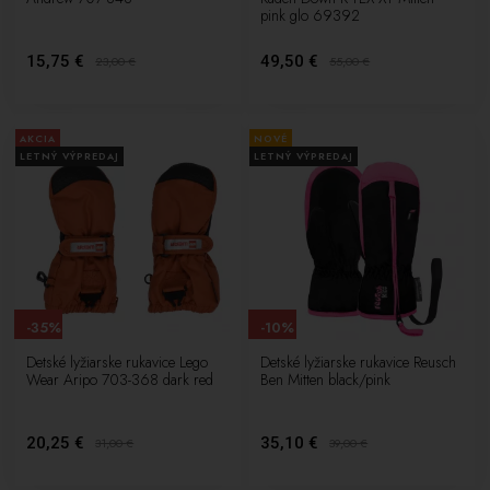
pink glo 69392
15,75 €
49,50 €
23,00
€
55,00
€
AKCIA
NOVÉ
LETNÝ VÝPREDAJ
LETNÝ VÝPREDAJ
-35%
-10%
Detské lyžiarske rukavice Lego
Detské lyžiarske rukavice Reusch
Wear Aripo 703-368 dark red
Ben Mitten black/pink
20,25 €
35,10 €
31,00
€
39,00
€