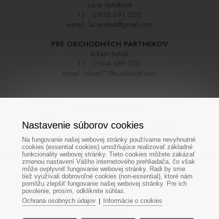
Lucia Reháková
t.č.:
0903 691 202
e-mail:
luciarehak@gmail.com
PRE OBCHODNÝCH PARTNEROV
Róbert Rehák
t.č.:
0904 489 100
e-mail:
robert77@suwisport.com
INFOLINKA
Nastavenie súborov cookies
02 / 43 33 00 54
Na fungovanie našej webovej stránky používame nevyhnutné
cookies (essential cookies) umožňujúce realizovať základné
funkcionality webovej stránky. Tieto cookies môžete zakázať
Ak sa nedovoláte na prvýkrát skúste zavolať neskôr,linka býva počas sezóny často
zmenou nastavení Vášho internetového prehliadača, čo však
veľmi vyťažená. Ďakujeme za pochopenie
môže ovplyvniť fungovanie webovej stránky. Radi by sme
tiež využívali dobrovoľné cookies (non-essential), ktoré nám
pomôžu zlepšiť fungovanie našej webovej stránky. Pre ich
SOCIÁLNE SIETE
povolenie, prosím, odkliknite súhlas.
Ochrana osobných údajov
Informácie o cookies
|