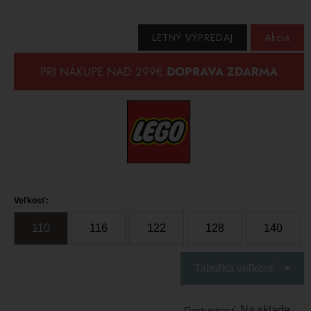
LETNÝ VÝPREDAJ
Akcia
Veľkosť:
110
116
122
128
140
Tabuľka veľkostí
Na sklade
Dostupnosť: