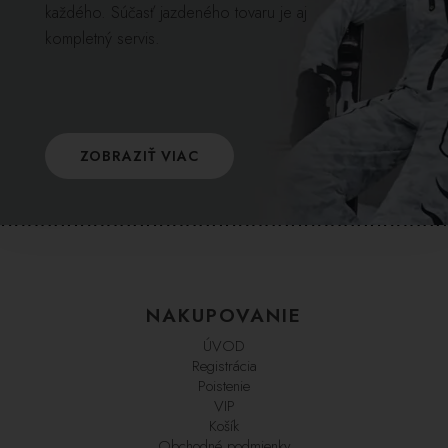
každého. Súčasť jazdeného tovaru je aj
kompletný servis.
ZOBRAZIŤ VIAC
NAKUPOVANIE
ÚVOD
Registrácia
Poistenie
VIP
Košík
Obchodné podmienky