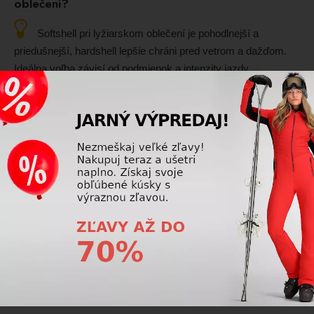
oblečení?
Softshell pri lyžiarskom oblečení je pohodlnejší a
priedušnejší, hardshell lepšie chráni pred vetrom a dažďom.
Ideálna voľba závisí od podmienok a intenzity jazdy.
Prečítajte si viac
Lyžiarske oblečenie
Prečo na niektorých lyžiarskych nohaviciach chýbajú
traky?
Nie všetky lyžiarske nohavice potrebujú traky. Mnohé
modely sú navrhnuté s vyšším pásom, nastaviteľným
obvodom alebo ergonomickým strihom, ktorý zabezpečí
spoľahlivé držanie aj bez nich.
Prečítajte si viac