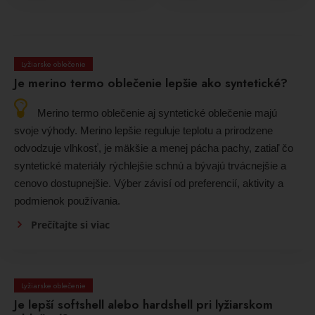
Lyžiarske oblečenie
Je merino termo oblečenie lepšie ako syntetické?
Merino termo oblečenie aj syntetické oblečenie majú
svoje výhody. Merino lepšie reguluje teplotu a prirodzene
odvodzuje vlhkosť, je mäkšie a menej pácha pachy, zatiaľ čo
syntetické materiály rýchlejšie schnú a bývajú trvácnejšie a
cenovo dostupnejšie. Výber závisí od preferencií, aktivity a
podmienok používania.
Prečítajte si viac
Lyžiarske oblečenie
Je lepší softshell alebo hardshell pri lyžiarskom