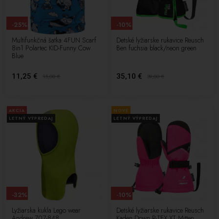
-25%
-10%
Multifunkčná šatka 4FUN Scarf
Detské lyžiarske rukavice Reusch
8in1 Polartec KID-Funny Cow
Ben fuchsia black/neon green
Blue
11,25 €
35,10 €
15,00
€
39,00
€
AKCIA
NOVÉ
LETNÝ VÝPREDAJ
LETNÝ VÝPREDAJ
-32%
-10%
Lyžiarska kukla Lego wear
Detské lyžiarske rukavice Reusch
Andrew 707-848
Kaden Down R-TEX XT Mitten