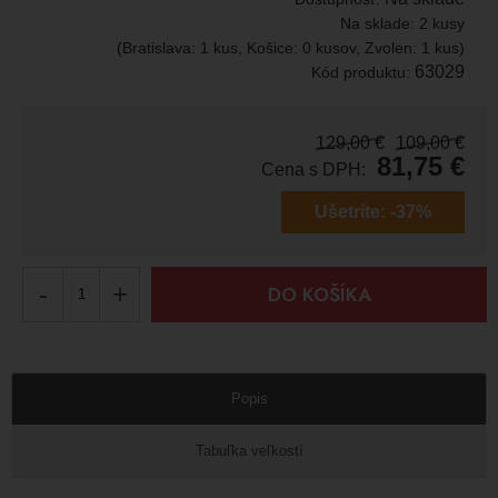
Na sklade:
2 kusy
(Bratislava: 1 kus, Košice: 0 kusov, Zvolen: 1 kus)
63029
Kód produktu:
129,00
€
109,00
€
81,75
€
Cena s DPH:
Ušetríte:
-37%
-
+
DO KOŠÍKA
Popis
Tabuľka veľkostí