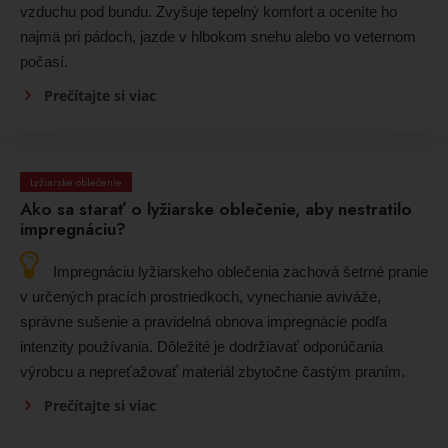
vzduchu pod bundu. Zvyšuje tepelný komfort a oceníte ho
najmä pri pádoch, jazde v hlbokom snehu alebo vo veternom
počasí.
Prečítajte si viac
Lyžiarske oblečenie
Ako sa starať o lyžiarske oblečenie, aby nestratilo
impregnáciu?
Impregnáciu lyžiarskeho oblečenia zachová šetrné pranie
v určených pracích prostriedkoch, vynechanie aviváže,
správne sušenie a pravidelná obnova impregnácie podľa
intenzity používania. Dôležité je dodržiavať odporúčania
výrobcu a nepreťažovať materiál zbytočne častým praním.
Prečítajte si viac