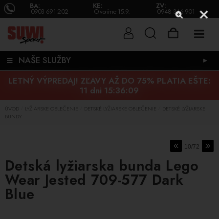
BA:
KE:
ZV:
0903 691 202
Otvoríme 15.9.
0948 346 901
NAŠE SLUŽBY
►
LETNÝ VÝPREDAJ! ZĽAVY AŽ DO 75% PLATIA EŠTE:
11 dni 15:36:09
ÚVOD
LYŽIARSKE OBLEČENIE
DETSKÉ LYŽIARSKE OBLEČENIE
DETSKÉ LYŽIARSKE
/
/
/
BUNDY
10/72
Detská lyžiarska bunda Lego
Wear Jested 709-577 Dark
Blue