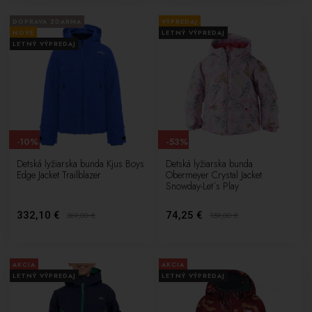
DOPRAVA ZDARMA
VÝPREDAJ
NOVÉ
LETNÝ VÝPREDAJ
LETNÝ VÝPREDAJ
-10%
-53%
Detská lyžiarska bunda Kjus Boys
Detská lyžiarska bunda
Edge Jacket Trailblazer
Obermeyer Crystal Jacket
Snowday-Let´s Play
332,10 €
74,25 €
369,00
€
159,00
€
AKCIA
AKCIA
LETNÝ VÝPREDAJ
LETNÝ VÝPREDAJ