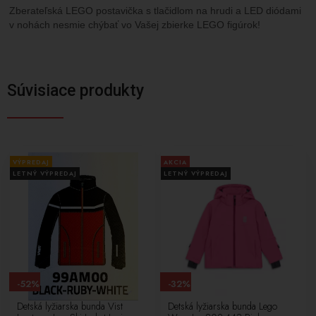
Zberateľská LEGO postavička s tlačidlom na hrudi a LED diódami
v nohách nesmie chýbať vo Vašej zbierke LEGO figúrok!
Súvisiace produkty
VÝPREDAJ
AKCIA
LETNÝ VÝPREDAJ
LETNÝ VÝPREDAJ
-52%
-32%
Detská lyžiarska bunda Vist
Detská lyžiarska bunda Lego