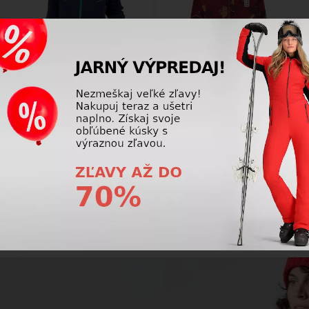
-38%
-36%
Detská lyžiarska bunda Kjus Boys
Detská lyžiarska bunda Lego
Formula Jacket Atlanta Blue
Wear Jirisan 700-368 dark red
216,75 €
71,25 €
349,00
€
111,00
€