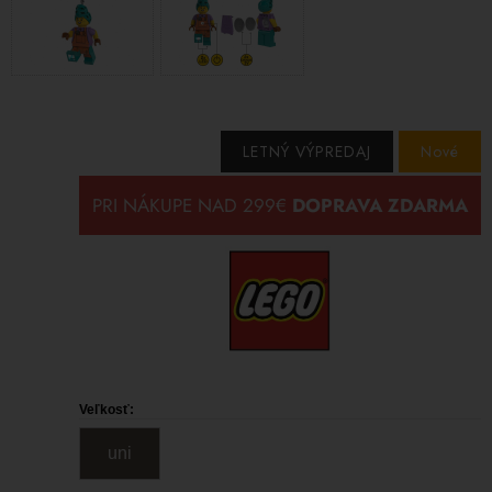
LETNÝ VÝPREDAJ
Nové
Veľkosť:
uni