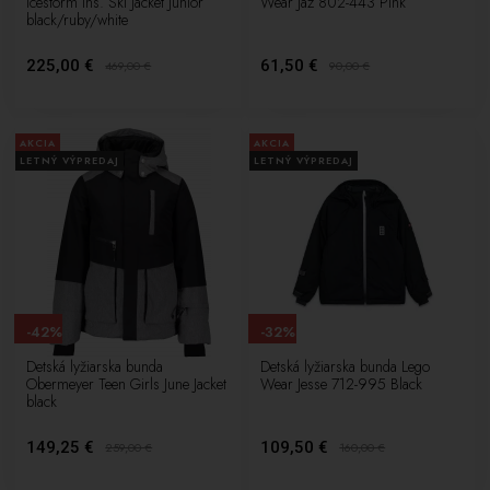
Icestorm Ins. Ski Jacket Junior
Wear Jaz 802-443 Pink
black/ruby/white
225,00 €
61,50 €
469,00
€
90,00
€
AKCIA
AKCIA
LETNÝ VÝPREDAJ
LETNÝ VÝPREDAJ
-42%
-32%
Detská lyžiarska bunda
Detská lyžiarska bunda Lego
Obermeyer Teen Girls June Jacket
Wear Jesse 712-995 Black
black
149,25 €
109,50 €
259,00
€
160,00
€