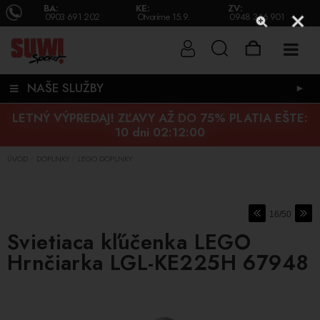
BA:
KE:
ZV:
0903 691 202
Otvoríme 15.9.
0948 346 901
NAŠE SLUŽBY
►
LETNÝ VÝPREDAJ! ZĽAVY AŽ DO 75% PLATIA EŠTE:
10 dni 02:11:59
ÚVOD
DOPLNKY
LEGO DOPLNKY
/
/
16/50
Svietiaca kľúčenka LEGO
Hrnčiarka LGL-KE225H 67948