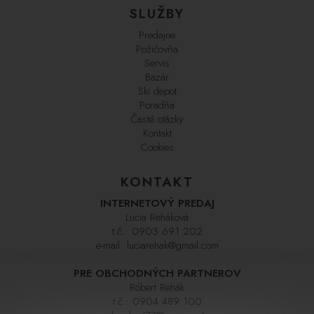
SLUŽBY
Predajne
Požičovňa
Servis
Bazár
Ski depot
Poradňa
Časté otázky
Kontakt
Cookies
KONTAKT
INTERNETOVÝ PREDAJ
Lucia Reháková
t.č.:
0903 691 202
e-mail:
luciarehak@gmail.com
PRE OBCHODNÝCH PARTNEROV
Róbert Rehák
t.č.:
0904 489 100