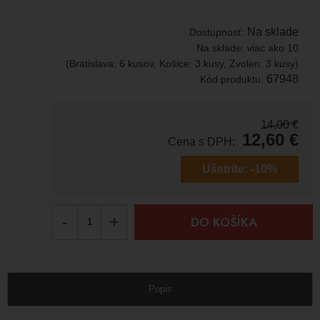
Na sklade
Dostupnosť:
Na sklade:
viac ako 10
(Bratislava: 6 kusov, Košice: 3 kusy, Zvolen: 3 kusy)
67948
Kód produktu:
14,00
€
12,60
€
Cena s DPH:
Ušetríte:
-10%
-
+
DO KOŠÍKA
Popis