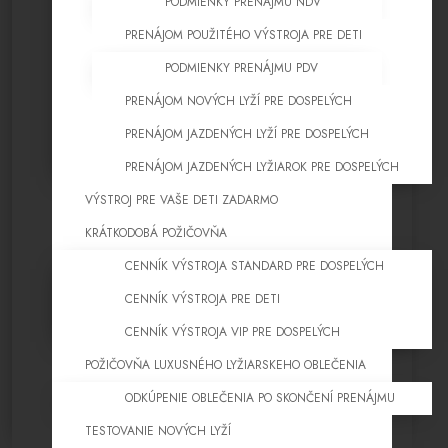
PODMIENKY PRENÁJMU NDV
PRENÁJOM POUŽITÉHO VÝSTROJA PRE DETI
PODMIENKY PRENÁJMU PDV
PRENÁJOM NOVÝCH LYŽÍ PRE DOSPELÝCH
PRENÁJOM JAZDENÝCH LYŽÍ PRE DOSPELÝCH
PRENÁJOM JAZDENÝCH LYŽIAROK PRE DOSPELÝCH
VÝSTROJ PRE VAŠE DETI ZADARMO
KRÁTKODOBÁ POŽIČOVŇA
CENNÍK VÝSTROJA STANDARD PRE DOSPELÝCH
CENNÍK VÝSTROJA PRE DETI
CENNÍK VÝSTROJA VIP PRE DOSPELÝCH
POŽIČOVŇA LUXUSNÉHO LYŽIARSKEHO OBLEČENIA
ODKÚPENIE OBLEČENIA PO SKONČENÍ PRENÁJMU
TESTOVANIE NOVÝCH LYŽÍ