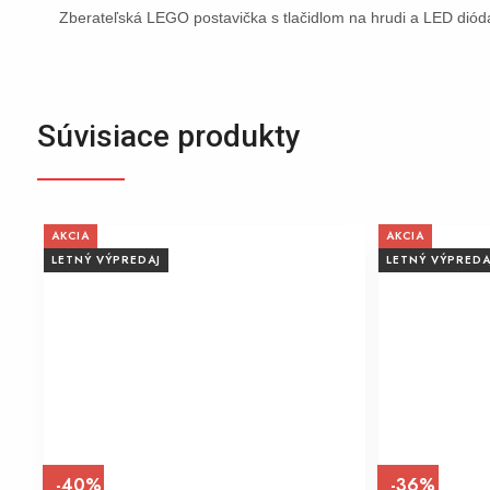
Zberateľská LEGO postavička s tlačidlom na hrudi a LED diód
Súvisiace produkty
AKCIA
AKCIA
LETNÝ VÝPREDAJ
LETNÝ VÝPREDA
-40%
-36%