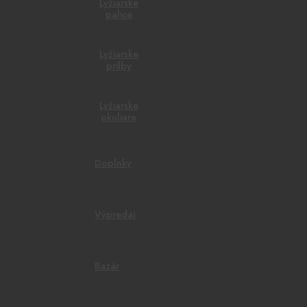
Lyžiarske
palice
Lyžiarske
prilby
Lyžiarske
okuliare
Doplnky
Výpredaj
Bazár