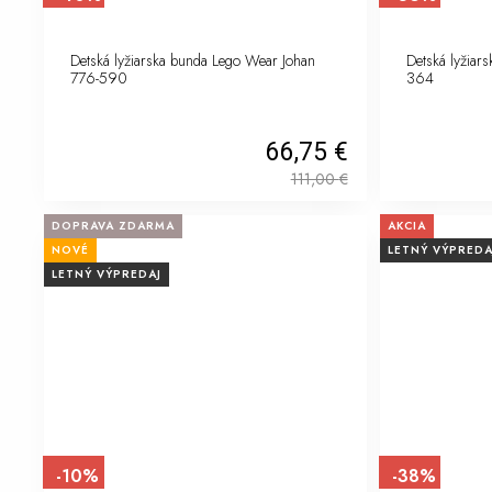
Detská lyžiarska bunda Lego Wear Johan
Detská lyžiar
776-590
364
66,75 €
111,00
€
DOPRAVA ZDARMA
AKCIA
NOVÉ
LETNÝ VÝPREDA
LETNÝ VÝPREDAJ
-10%
-38%