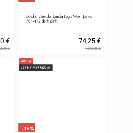
Detská lyžiarska bunda Lego Wear Jested
704-472 dark pink
10 €
74,25 €
,00
€
147,00
€
AKCIA
LETNÝ VÝPREDAJ
-36%