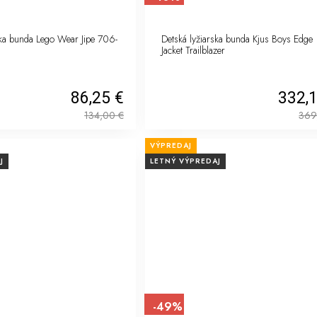
ska bunda Lego Wear Jipe 706-
Detská lyžiarska bunda Kjus Boys Edge
Jacket Trailblazer
86,25 €
332,
134,00
€
369
VÝPREDAJ
J
LETNÝ VÝPREDAJ
-49%