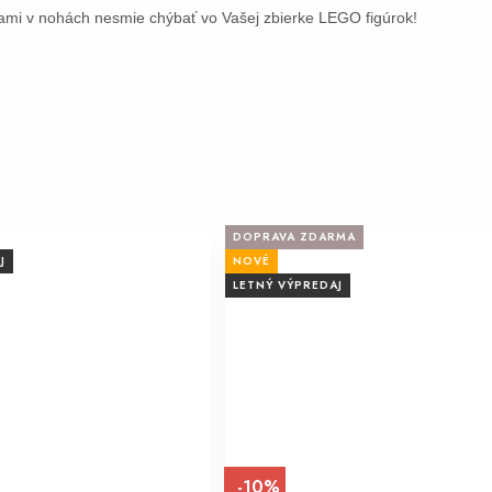
ami v nohách nesmie chýbať vo Vašej zbierke LEGO figúrok!
DOPRAVA ZDARMA
J
NOVÉ
LETNÝ VÝPREDAJ
-10%