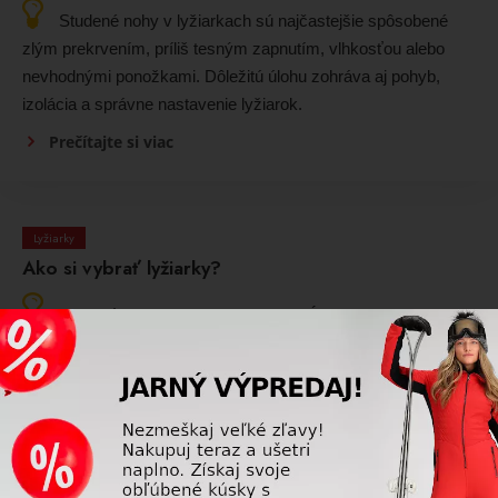
Studené nohy v lyžiarkach sú najčastejšie spôsobené
zlým prekrvením, príliš tesným zapnutím, vlhkosťou alebo
nevhodnými ponožkami. Dôležitú úlohu zohráva aj pohyb,
izolácia a správne nastavenie lyžiarok.
Prečítajte si viac
Lyžiarky
Ako si vybrať lyžiarky?
Veľkosť lyžiarok sa vyberá podľa dĺžky chodidla v cm,
šírky nohy, tvaru priehlavku a tuhosti, ktorá zodpovedá úrovni
jazdy.
Prečítajte si viac