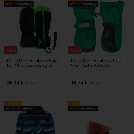
LETNÝ VÝPREDAJ
LETNÝ VÝPREDAJ
-10%
-49%
Detské lyžiarske rukavice Reusch
Detské lyžiarske rukavice Lego
Ben Mitten black/neon green
Wear Austin 703-866
35,10 €
15,75 €
39,00
€
31,00
€
VÝPREDAJ
NOVÉ
LETNÝ VÝPREDAJ
LETNÝ VÝPREDAJ