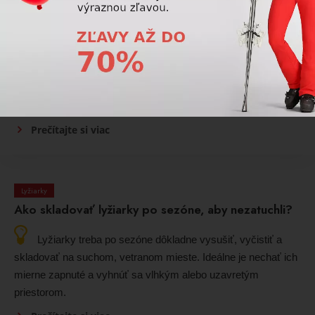
Lyžiarky
Ako sa správne zapínajú lyžiarky?
Lyžiarky sa zapínajú postupne od spodných praciek
smerom nahor. Najskôr sa fixuje päta a priehlavok, potom sa
nastaví komín a na záver sa dotiahne horný pásik. Pracky by
mali držať pevne, ale nesmú spôsobovať bolesť.
Prečítajte si viac
Lyžiarky
Ako skladovať lyžiarky po sezóne, aby nezatuchli?
Lyžiarky treba po sezóne dôkladne vysušiť, vyčistiť a
skladovať na suchom, vetranom mieste. Ideálne je nechať ich
mierne zapnuté a vyhnúť sa vlhkým alebo uzavretým
priestorom.