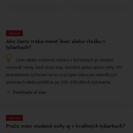
Lyžiarky
Ako často treba meniť liner alebo vložku v
lyžiarkach?
Liner alebo vnútornú vložku v lyžiarkach je vhodné
vymeniť vtedy, keď stratí tvar, komfort alebo oporu nohy. Pri
pravidelnom lyžovaní sa to zvyčajne stáva po niekoľkých
sezónach alebo približne po 100–150 dňoch lyžovania.
Prečítajte si viac
Lyžiarky
Prečo mám studené nohy aj v kvalitných lyžiarkach?