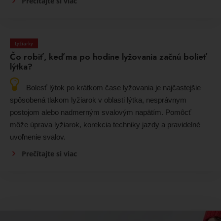
Prečítajte si viac
Lyžiarky
Čo robiť, keď ma po hodine lyžovania začnú bolieť
lýtka?
Bolesť lýtok po krátkom čase lyžovania je najčastejšie
spôsobená tlakom lyžiarok v oblasti lýtka, nesprávnym
postojom alebo nadmerným svalovým napätím. Pomôcť
môže úprava lyžiarok, korekcia techniky jazdy a pravidelné
uvoľnenie svalov.
Prečítajte si viac