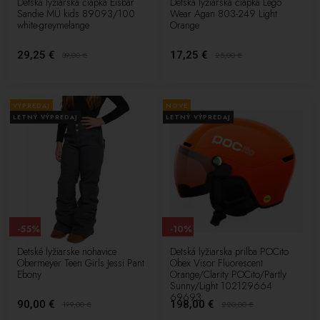
Detská lyžiarska čiapka Eisbär
Detská lyžiarska čiapka Lego
Sandie MÜ kids 89093/100
Wear Agan 803-249 Light
white-greymelange
Orange
29,25 €
17,25 €
39,00
€
25,00
€
VÝPREDAJ
NOVÉ
LETNÝ VÝPREDAJ
LETNÝ VÝPREDAJ
-55%
-10%
Detské lyžiarske nohavice
Detská lyžiarska prilba POCito
Obermeyer Teen Girls Jessi Pant
Obex Visor Fluorescent
Ebony
Orange/Clarity POCito/Partly
Sunny/Light 102129664
69693
90,00 €
198,00 €
199,00
€
220,00
€