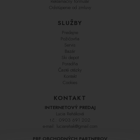
Reklamačný formulár
Odstúpenie od zmluvy
SLUŽBY
Predajne
Požičovňa
Servis
Bazár
Ski depot
Poradňa
Časté otázky
Kontakt
Cookies
KONTAKT
INTERNETOVÝ PREDAJ
Lucia Reháková
t.č.:
0903 691 202
e-mail:
luciarehak@gmail.com
PRE OBCHODNÝCH PARTNEROV