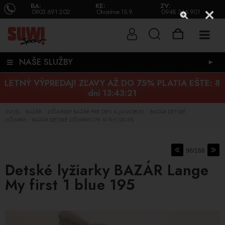
BA:
KE:
ZV:
0903 691 202
Otvoríme 15.9.
0948 346 901
NAŠE SLUŽBY
►
LETNÝ VÝPREDAJ! ZĽAVY AŽ DO 75% PLATIA EŠTE:
8
dni 13:43:20
ÚVOD
BAZÁR
LYŽIARSKY BAZÁR PRE DETI A JUNIOROV
BAZÁR DETSKÉ
/
/
/
LYŽIARKY
BAZÁR DETSKÉ LYŽIARKY CM 19-19,5 (30-31)
/
96/168
Detské lyžiarky BAZÁR Lange
My first 1 blue 195