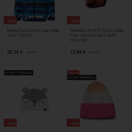
-52%
-10%
Detská flísová mikina Lego Wear
Náhradný štít POC POCito Obex
Sirius 702-553
Visor spare lens cat.2 partly
sunny light
20,25 €
72,00 €
42,00
€
80,00
€
LETNÝ VÝPREDAJ
AKCIA
LETNÝ VÝPREDAJ
-25%
-31%