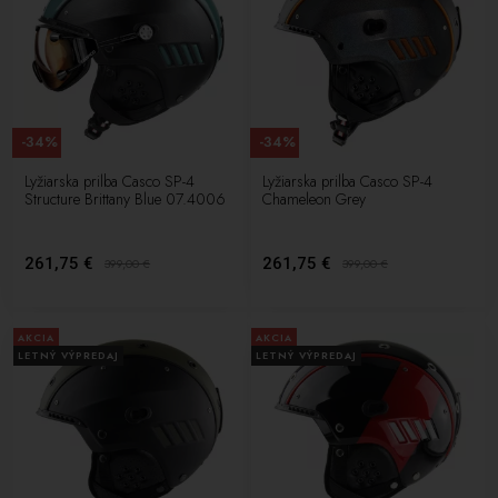
-34%
-34%
Lyžiarska prilba Casco SP-4
Lyžiarska prilba Casco SP-4
Structure Brittany Blue 07.4006
Chameleon Grey
261,75 €
261,75 €
399,00
€
399,00
€
AKCIA
AKCIA
LETNÝ VÝPREDAJ
LETNÝ VÝPREDAJ