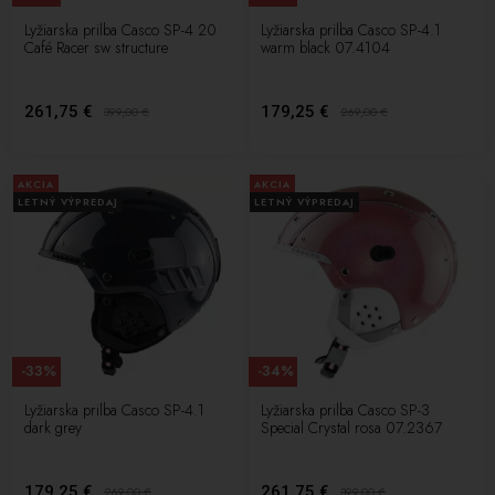
Lyžiarska prilba Casco SP-4 20
Lyžiarska prilba Casco SP-4.1
Café Racer sw structure
warm black 07.4104
261,75 €
179,25 €
399,00
€
269,00
€
AKCIA
AKCIA
LETNÝ VÝPREDAJ
LETNÝ VÝPREDAJ
-33%
-34%
Lyžiarska prilba Casco SP-4.1
Lyžiarska prilba Casco SP-3
dark grey
Special Crystal rosa 07.2367
179,25 €
261,75 €
269,00
€
399,00
€