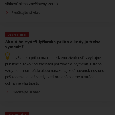
vlhkosť alebo znečistený zorník.
Prečítajte si viac
Lyžiarske prilby
Ako dlho vydrží lyžiarska prilba a kedy ju treba
vymeniť?
Lyžiarska prilba má obmedzenú životnosť, zvyčajne
približne 5 rokov od začiatku používania. Vymeniť ju treba
vždy po silnom páde alebo náraze, aj keď navonok nevidno
poškodenie, a tiež vtedy, keď materiál starne a stráca
ochranné vlastnosti.
Prečítajte si viac
Lyžiarske prilby