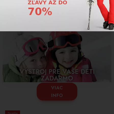
lyžiarskych prilbách. Použitím luxusných komponentov akými sú
kryštály Swarovski, pravé drevo či nubuková koža śu tieto prilby
prísľubom maximálneho komfortu a výnimočnosti. Zažiarte na
svahu!
VÝSTROJ PRE VAŠE DETI
ZADARMO
VIAC
INFO
Poradňa