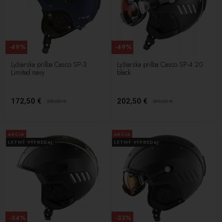
-49%
-49%
Lyžiarska prilba Casco SP-3
Lyžiarska prilba Casco SP-4 20
Limited navy
black
172,50 €
202,50 €
339,00
€
399,00
€
AKCIA
AKCIA
LETNÝ VÝPREDAJ
LETNÝ VÝPREDAJ
-34%
-33%