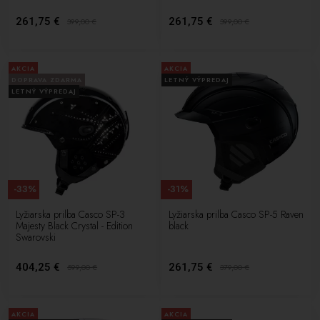
261,75 €
261,75 €
399,00
€
399,00
€
AKCIA
AKCIA
DOPRAVA ZDARMA
LETNÝ VÝPREDAJ
LETNÝ VÝPREDAJ
-33%
-31%
Lyžiarska prilba Casco SP-3
Lyžiarska prilba Casco SP-5 Raven
Majesty Black Crystal - Edition
black
Swarovski
404,25 €
261,75 €
599,00
€
379,00
€
AKCIA
AKCIA