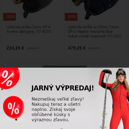
-32%
-25%
Lyžiarska prilba Casco SP-4
Lyžiarska prilba so štítom Casco
Arsenic dark-grey, 07.4035
SP-6 Majesty Nocturne blue
nubuk crystal Swarovski 07.2451
224,25 €
479,25 €
329,00
€
639,00
€
24 ďalších
1
2
Luxus na svahu? Žiadny problém. Značka Casco a Indigo sa môže
pýšiť svojim jedinečným vzhľadom a kvalitou, ktorú ponúka pri