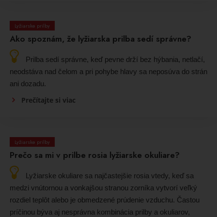
Lyžiarske prilby
Ako spoznám, že lyžiarska prilba sedí správne?
Prilba sedí správne, keď pevne drží bez hýbania, netlačí,
neodstáva nad čelom a pri pohybe hlavy sa neposúva do strán
ani dozadu.
Prečítajte si viac
Lyžiarske prilby
Prečo sa mi v prilbe rosia lyžiarske okuliare?
Lyžiarske okuliare sa najčastejšie rosia vtedy, keď sa
medzi vnútornou a vonkajšou stranou zorníka vytvorí veľký
rozdiel teplôt alebo je obmedzené prúdenie vzduchu. Častou
príčinou býva aj nesprávna kombinácia prilby a okuliarov,