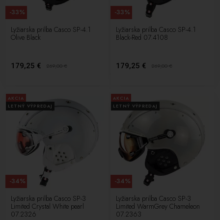
-33%
-33%
Lyžiarska prilba Casco SP-4.1
Lyžiarska prilba Casco SP-4.1
Olive Black
Black-Red 07.4108
179,25 €
179,25 €
269,00
€
269,00
€
AKCIA
AKCIA
LETNÝ VÝPREDAJ
LETNÝ VÝPREDAJ
-34%
-34%
Lyžiarska prilba Casco SP-3
Lyžiarska prilba Casco SP-3
Limited Crystal White pearl
Limited WarmGrey Chameleon
07.2326
07.2363