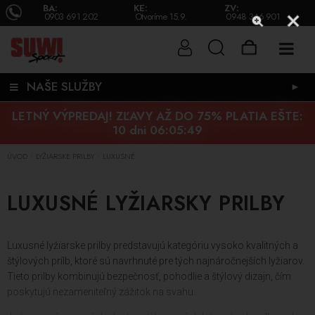
BA:
KE:
ZV:
0903 691 202
Otvoríme 15.9.
0948 346 901
NAŠE SLUŽBY
►
LETNÝ VÝPREDAJ! ZĽAVY AŽ DO 75% PLATIA EŠTE:
10 dni 06:05:48
ÚVOD
LYŽIARSKE PRILBY
LUXUSNÉ
/
/
LUXUSNÉ LYŽIARSKY PRILBY
Luxusné lyžiarske prilby predstavujú kategóriu vysoko kvalitných a
štýlových prílb, ktoré sú navrhnuté pre tých najnáročnejších lyžiarov.
Tieto prilby kombinujú bezpečnosť, pohodlie a štýlový dizajn, čím
poskytujú nezameniteľný zážitok na svahu.