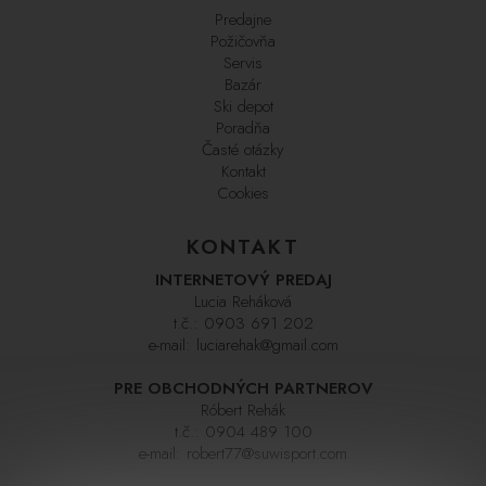
Predajne
Požičovňa
Servis
Bazár
Ski depot
Poradňa
Časté otázky
Kontakt
Cookies
KONTAKT
INTERNETOVÝ PREDAJ
Lucia Reháková
t.č.:
0903 691 202
e-mail:
luciarehak@gmail.com
PRE OBCHODNÝCH PARTNEROV
Róbert Rehák
t.č.:
0904 489 100
e-mail:
robert77@suwisport.com