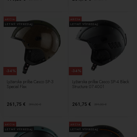
AKCIA
AKCIA
LETNÝ VÝPREDAJ
LETNÝ VÝPREDAJ
-34%
-34%
Lyžiarska prilba Casco SP-3
Lyžiarska prilba Casco SP-4 Black
Special Flax
Structure 07.4001
261,75 €
261,75 €
399,00
€
399,00
€
AKCIA
AKCIA
LETNÝ VÝPREDAJ
LETNÝ VÝPREDAJ