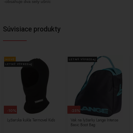
-obsahuje dva sety ušníc
Súvisiace produkty
NOVÉ
LETNÝ VÝPREDAJ
LETNÝ VÝPREDAJ
-10%
-25%
Lyžiarska kukla Termovel Kids
Vak na lyžiarky Lange Intense
Basic Boot Bag