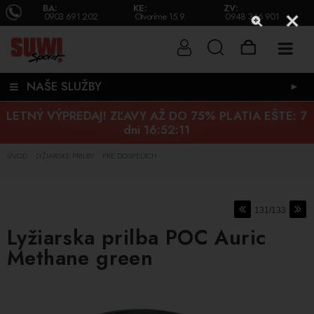
BA:
KE:
ZV:
0903 691 202
Otvoríme 15.9.
0948 346 901
NAŠE SLUŽBY
►
LETNÝ VÝPREDAJ! ZĽAVY AŽ DO 75% PLATIA EŠTE:
7
dni 16:52:10
ÚVOD
LYŽIARSKE PRILBY
PRE DOSPELÝCH
/
/
131/133
Lyžiarska prilba POC Auric
Methane green