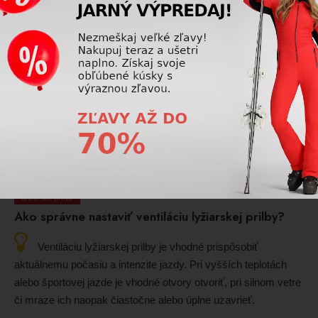
Poradňa
Ako si vybrať lyžiarsku prilbu
Pri výbere lyžiarskej prilby dbajte na správnu veľkosť,
pohodlné usadenie a certifikovanú ochranu. Dôležitá je aj
ventilácia, kompatibilita s okuliarmi a ľahká, odolná konštrukcia
pre bezpečie a komfort na svahu.
Prečítajte si viac
Lyžiarske prilby
Ako správne nastaviť ventiláciu lyžiarskej prilby?
Ventiláciu lyžiarskej prilby je vhodné prispôsobiť
aktuálnemu počasiu a intenzite jazdy. Pri vyšších teplotách
alebo športovej jazde je vhodné otvory otvoriť, pri silnom vetre
či mraze ich naopak čiastočne alebo úplne uzavrieť.