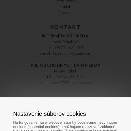
Časté otázky
Kontakt
Cookies
KONTAKT
INTERNETOVÝ PREDAJ
Lucia Reháková
t.č.:
0903 691 202
e-mail:
luciarehak@gmail.com
PRE OBCHODNÝCH PARTNEROV
Róbert Rehák
t.č.:
0904 489 100
e-mail:
robert77@suwisport.com
INFOLINKA
Nastavenie súborov cookies
02 / 43 33 00 54
Na fungovanie našej webovej stránky používame nevyhnutné
cookies (essential cookies) umožňujúce realizovať základné