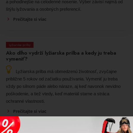
a pohodlnejšie na celodenné nosenie. Výber závisí najmä od
štýlu lyžovania a osobných preferencií.
Prečítajte si viac
Lyžiarske prilby
Ako dlho vydrží lyžiarska prilba a kedy ju treba
vymeniť?
Lyžiarska prilba má obmedzenú životnosť, zvyčajne
približne 5 rokov od začiatku používania. Vymeniť ju treba
vždy po silnom páde alebo náraze, aj keď navonok nevidno
poškodenie, a tiež vtedy, keď materiál starne a stráca
ochranné vlastnosti.
Prečítajte si viac