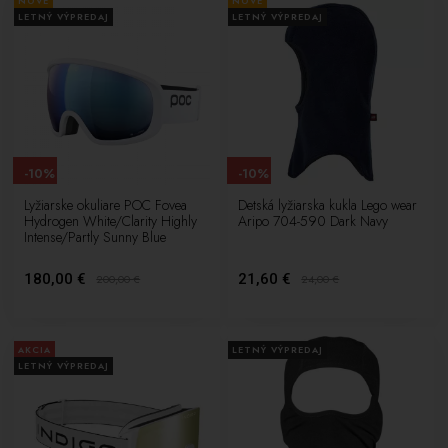
NOVÉ
NOVÉ
LETNÝ VÝPREDAJ
LETNÝ VÝPREDAJ
-10%
-10%
Lyžiarske okuliare POC Fovea
Detská lyžiarska kukla Lego wear
Hydrogen White/Clarity Highly
Aripo 704-590 Dark Navy
Intense/Partly Sunny Blue
180,00 €
21,60 €
200,00
€
24,00
€
AKCIA
LETNÝ VÝPREDAJ
LETNÝ VÝPREDAJ