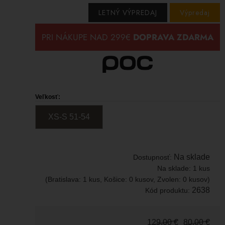
LETNÝ VÝPREDAJ
Výpredaj
Veľkosť:
XS-S 51-54
Na sklade
Dostupnosť:
Na sklade:
1 kus
(Bratislava: 1 kus, Košice: 0 kusov, Zvolen: 0 kusov)
2638
Kód produktu:
129,00
€
80,00
€