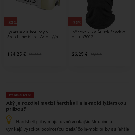
-33%
-25%
Lyžiarske okuliare Indigo
Lyžiarska kukla Reusch Balaclava
Spaceframe Mirror Gold - White
black 67012
134,25 €
26,25 €
199,00
€
35,00
€
Lyžiarske prilby
Aký je rozdiel medzi hardshell a in-mold lyžiarskou
prilbou?
Hardshell prilby majú pevnú vonkajšiu škrupinu a
vynikajú vysokou odolnosťou, zatiaľ čo in-mold prilby sú ľahšie