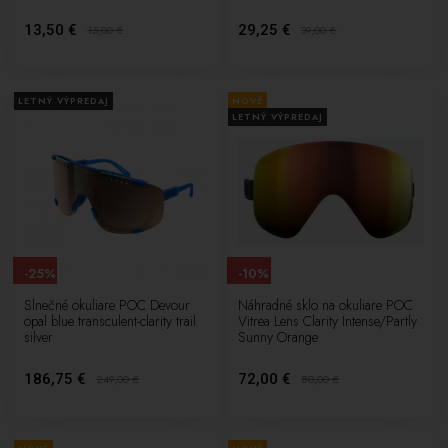
13,50 €
29,25 €
15,00
€
39,00
€
LETNÝ VÝPREDAJ
NOVÉ
LETNÝ VÝPREDAJ
-25%
-10%
Slnečné okuliare POC Devour
Náhradné sklo na okuliare POC
opal blue transculent-clarity trail
Vitrea Lens Clarity Intense/Partly
silver
Sunny Orange
186,75 €
72,00 €
249,00
€
80,00
€