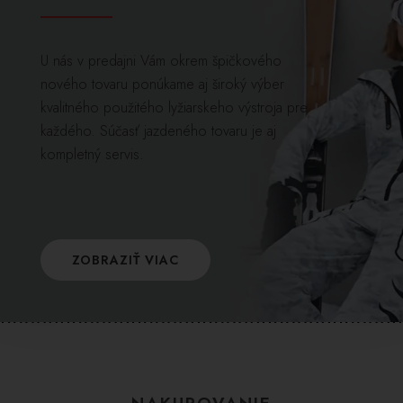
U nás v predajni Vám okrem špičkového
nového tovaru ponúkame aj široký výber
kvalitného použitého lyžiarskeho výstroja pre
každého. Súčasť jazdeného tovaru je aj
kompletný servis.
ZOBRAZIŤ VIAC