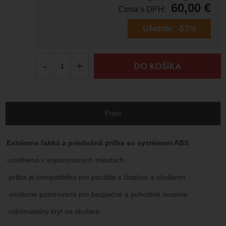
60,00
€
Cena s DPH:
Ušetríte:
-53%
-
+
DO KOŠÍKA
Popis
Extrémne ľahká a priedušná prilba so systémom ABS
-zosilnená v exponovaných miestach
-prilba je kompatibilná pre použitie s čiapkou a okuliarmi
-vnútorne polstrovaná pre bezpečné a pohodlné nosenie
-odnímateľný kryt na okuliare