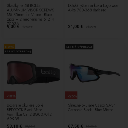
Skrutky na štít BOLLE
Detská lyžiarska kukla Lego wear
ALUMINUM VISOR SCREWS
Akka 700-368 dark red
M5 35mm for V-Line - Black
2pcs + 2 mechanisms 51214
70036
9,00 €
21,00 €
10,00
€
31,00
€
NOVÉ
LETNÝ VÝPREDAJ
LETNÝ VÝPREDAJ
-10%
-25%
Lyžiarske okuliare Bollé
Slnečné okuliare Casco SX-34
BEDROCK Black Matte -
Carbonic Black - Blue Mirror
Vermillon Cat 2 BG007012
69935
53,10 €
67,50 €
59,00
€
90,00
€