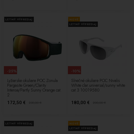
LETNÝ VÝPREDAJ
NOVÉ
LETNÝ VÝPREDAJ
-25%
-10%
Lyžiarske okuliare POC Zonula
Slnečné okuliare POC Nivalis
Pargasite Green/Clarity
White clar.universal/sunny white
Intense/Partly Sunny Orange cat.
cat.3 10019580
2
172,50 €
180,00 €
230,00
€
200,00
€
LETNÝ VÝPREDAJ
NOVÉ
LETNÝ VÝPREDAJ