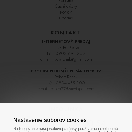
Poradňa
Časté otázky
Kontakt
Cookies
KONTAKT
INTERNETOVÝ PREDAJ
Lucia Reháková
t.č.:
0903 691 202
e-mail:
luciarehak@gmail.com
PRE OBCHODNÝCH PARTNEROV
Róbert Rehák
t.č.:
0904 489 100
e-mail:
robert77@suwisport.com
INFOLINKA
Nastavenie súborov cookies
02 / 43 33 00 54
Na fungovanie našej webovej stránky používame nevyhnutné