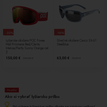
-25%
-10%
Lyžiarske okuliare POC Fovea
Slnečné okuliare Casco SX-61
Mid Prismane Red/Clarity
Steelblue
Intense/Partly Sunny Orange cat.
2
150,00 €
63,00 €
200,00
€
70,00
€
Poradňa
Ako si vybrať lyžiarsku prilbu
Pri výbere lyžiarskej prilby dbajte na správnu veľkosť,