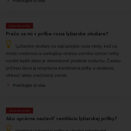
Prečítajte si viac
Lyžiarske prilby
Prečo sa mi v prilbe rosia lyžiarske okuliare?
Lyžiarske okuliare sa najčastejšie rosia vtedy, keď sa
medzi vnútornou a vonkajšou stranou zorníka vytvorí veľký
rozdiel teplôt alebo je obmedzené prúdenie vzduchu. Častou
príčinou býva aj nesprávna kombinácia prilby a okuliarov,
vlhkosť alebo znečistený zorník.
Prečítajte si viac
Lyžiarske prilby
Ako správne nastaviť ventiláciu lyžiarskej prilby?
Ventiláciu lyžiarskej prilby je vhodné prispôsobiť