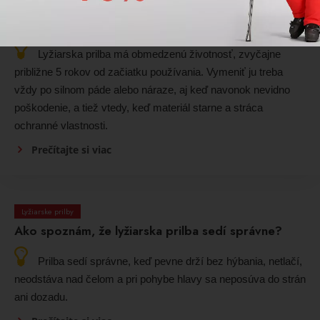
Ako dlho vydrží lyžiarska prilba a kedy ju treba
vymeniť?
Lyžiarska prilba má obmedzenú životnosť, zvyčajne
približne 5 rokov od začiatku používania. Vymeniť ju treba
vždy po silnom páde alebo náraze, aj keď navonok nevidno
poškodenie, a tiež vtedy, keď materiál starne a stráca
ochranné vlastnosti.
Prečítajte si viac
Lyžiarske prilby
Ako spoznám, že lyžiarska prilba sedí správne?
Prilba sedí správne, keď pevne drží bez hýbania, netlačí,
neodstáva nad čelom a pri pohybe hlavy sa neposúva do strán
ani dozadu.