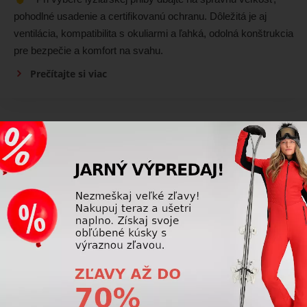
pohodlné usadenie a certifikovanú ochranu. Dôležitá je aj
ventilácia, kompatibilita s okuliarmi a ľahká, odolná konštrukcia
pre bezpečie a komfort na svahu.
Prečítajte si viac
Lyžiarske prilby
Sú lyžiarske prilby so štítom bezpečné?
Áno, prilby so štítom sú bezpečné, ak majú certifikáciu a
správne sedia. Ponúkajú rovnakú ochranu ako klasické prilby
s okuliarmi.
Prečítajte si viac
Lyžiarske prilby