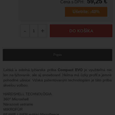
59,25
€
Cena s DPH:
Ušetríte:
-40%
-
+
DO KOŠÍKA
Popis
Ľahká a odolná lyžiarska prilba
Compact EVO
je využiteľná nie
len na lyžovanie, ale aj snowboard. Helma má úzky profil a jemné
pohodlné ušnice. Vďaka patentovaným technológiám je táto prilba
skvelou voľbou.
HARDSHELL TECHNOLÓGIA
360° Microshell
Nárazové vetranie
MIKROFÚR
BEANIE LINER mäkký Microfleece