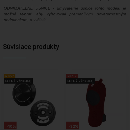
ODNÍMATEĽNÉ UŠNICE - umývateľné ušnice tohto modelu je
možné vybrať, aby vyhovovali premenlivým poveternostným
podmienkam, a vyčistiť.
Súvisiace produkty
NOVÉ
AKCIA
LETNÝ VÝPREDAJ
LETNÝ VÝPREDAJ
-10%
-32%