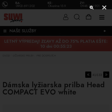
BA:
KE:
ZV:
0903 691 202
Otvoríme 15.9.
0948 346 901
NAŠE SLUŽBY
►
LETNÝ VÝPREDAJ! ZĽAVY AŽ DO 75% PLATIA EŠTE:
10 dni 00:55:22
ÚVOD
LYŽIARSKE PRILBY
PRE DOSPELÝCH
/
/
41/133
Dámska lyžiarska prilba Head
COMPACT EVO white