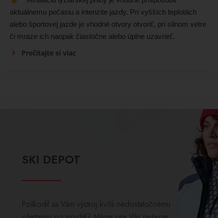
aktuálnemu počasiu a intenzite jazdy. Pri vyšších teplotách
alebo športovej jazde je vhodné otvory otvoriť, pri silnom vetre
či mraze ich naopak čiastočne alebo úplne uzavrieť.
Prečítajte si viac
SKI DEPOT
Poškodil sa Vám výstroj kvôli nedostatočnému
ošetreniu po použití? Máme pre Vás riešenie