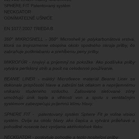
SPHERE FIT Patentovaný systém
NECKGATOR
ODNÍMATEĽNÉ UŠNICE
EN 1077:2007 TRIEDA B
360° MIKROSHELL - 360° Microshell je polykarbonátová vrstva,
ktorá sa trojrozmerne obopína okolo spodného okraja prilby, čo
zabraňuje poškriabaniu a prehĺbeniu peny prilby.
MIKROFÚR - hrejivý a príjemný na pokožke. Ako podšívka prilby
vytvára perfektný strih a pocit na celodenné používanie.
BEANIE LINER - mäkký Microfleece materiál Beanie Liner sa
dokonale prispôsobí hlave a zabráni tak otlakom a nepríjemnému
vnikaniu studeného vzduchu. Zalisované sieťované zóny
umožňujú únik tepla a vlhkosti von a spolu s ventilačným
systémom zabezpečujú príjemnú klímu hlavy.
SPHERE FIT - patentovaný systém Sphere Fit je voľne visiaci
systém. Ovíja sa okolo hlavy ako čapica a vytvára priliehavé a
pohodlné nosenie bez vyvíjania akéhokoľvek tlaku.
NECKGATOR - poskytuje pohodlie a teplo nositeľovi prilby.