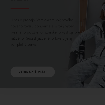
U nás v predajni Vám okrem špičkového
nového tovaru ponúkame aj široký výber
kvalitného použitého lyžiarskeho výstroja pre
každého. Súčasť jazdeného tovaru je aj
kompletný servis.
ZOBRAZIŤ VIAC