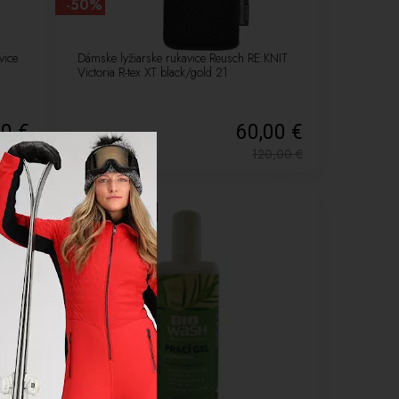
-50%
vice
Dámske lyžiarske rukavice Reusch RE:KNIT
Victoria R-tex XT black/gold 21
10 €
60,00 €
9,00
€
120,00
€
NOVÉ
LETNÝ VÝPREDAJ
-10%