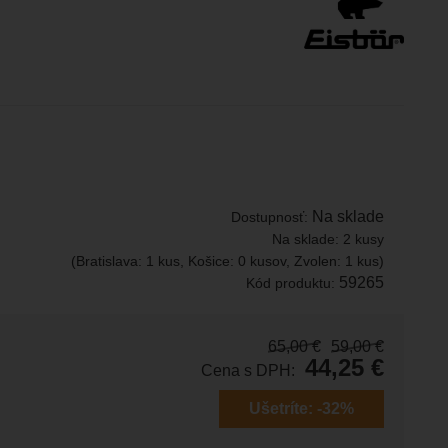
Na sklade
Dostupnosť:
Na sklade:
2 kusy
(Bratislava: 1 kus, Košice: 0 kusov, Zvolen: 1 kus)
59265
Kód produktu:
65,00
€
59,00
€
44,25
€
Cena s DPH:
Ušetríte:
-32%