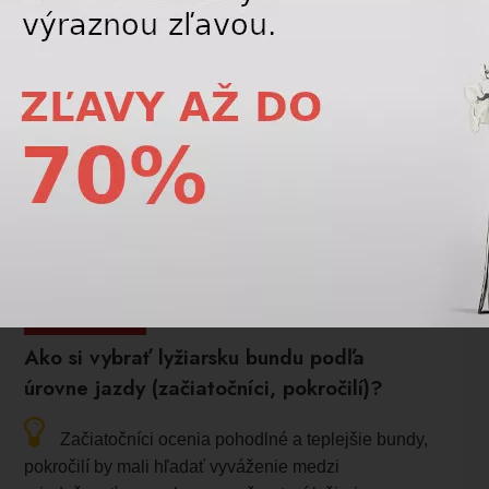
ske rukavice Reusch Alessia
Multifunkčná šatka 4FUN Scarf 8in1
/silver
Standard - Whale
47,25 €
10,
90,00
€
1
Lyžiarske oblečenie
Ako si vybrať lyžiarsku bundu podľa
úrovne jazdy (začiatočníci, pokročilí)?
Začiatočníci ocenia pohodlné a teplejšie bundy,
pokročilí by mali hľadať vyváženie medzi