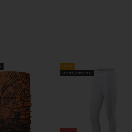
J
NOVÉ
LETNÝ VÝPREDAJ