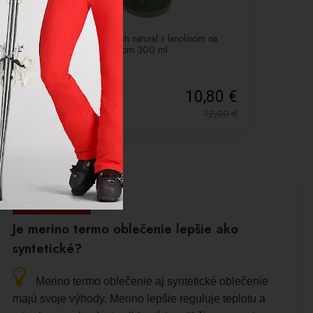
Prací gél Biowash natural s lanolínom na
vlnu s rozmarínom 300 ml
50 €
10,80 €
4,00
€
12,00
€
Lyžiarske oblečenie
Je merino termo oblečenie lepšie ako
syntetické?
Merino termo oblečenie aj syntetické oblečenie
majú svoje výhody. Merino lepšie reguluje teplotu a