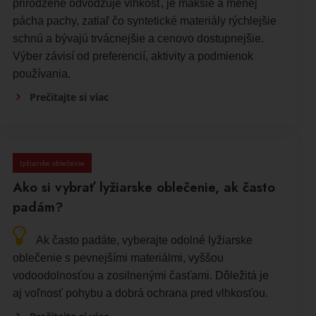
prirodzene odvodzuje vlhkosť, je mäkšie a menej
pácha pachy, zatiaľ čo syntetické materiály rýchlejšie
schnú a bývajú trvácnejšie a cenovo dostupnejšie.
Výber závisí od preferencií, aktivity a podmienok
používania.
Prečítajte si viac
Lyžiarske oblečenie
Ako si vybrať lyžiarske oblečenie, ak často
padám?
Ak často padáte, vyberajte odolné lyžiarske
oblečenie s pevnejšími materiálmi, vyššou
vodoodolnosťou a zosilnenými časťami. Dôležitá je
aj voľnosť pohybu a dobrá ochrana pred vlhkosťou.