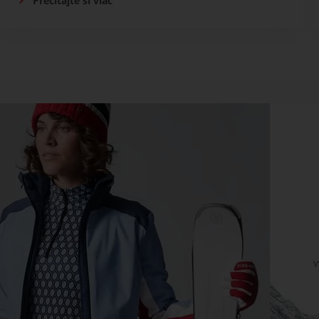
Prečítajte si viac
v