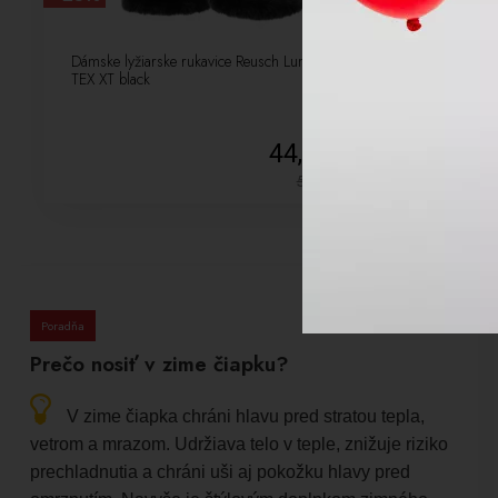
Dámske lyžiarske rukavice Reusch Luna R-
Dámske lyžiar
TEX XT black
Gore-tex black
44,25 €
59,00
€
Poradňa
Prečo nosiť v zime čiapku?
V zime čiapka chráni hlavu pred stratou tepla,
vetrom a mrazom. Udržiava telo v teple, znižuje riziko
prechladnutia a chráni uši aj pokožku hlavy pred