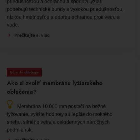
priedušnosťou a ochranou a športoví lyžiari
potrebujú technické bundy s vysokou priedušnosťou,
nízkou hmotnosťou a dobrou ochranou proti vetru a
vode.
Prečítajte si viac
Lyžiarske oblečenie
Ako si zvoliť membránu lyžiarskeho
oblečenia?
Membrána 10 000 mm postačí na bežné
lyžovanie, vyššie hodnoty sú lepšie do mokrého
snehu, silného vetra a celodenných náročných
podmienok.