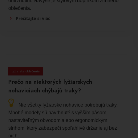
omrznutím. Navyše je štýlovým doplnkom zimného
oblečenia.
Prečítajte si viac
Lyžiarske oblečenie
Prečo na niektorých lyžiarskych
nohaviciach chýbajú traky?
Nie všetky lyžiarske nohavice potrebujú traky.
Mnohé modely sú navrhnuté s vyšším pásom,
nastaviteľným obvodom alebo ergonomickým
strihom, ktorý zabezpečí spoľahlivé držanie aj bez
nich.