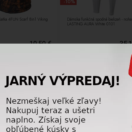
-10%
šatka 4FUN Scarf 8in1 Viking
Dámska funkčná spodná bielizeň - noha
LASTING AURA White 0101
10,50 €
35,
14,00
€
3
LETNÝ VÝPREDAJ
J
-25%