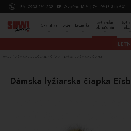
BA:
0903 691 202
KE:
Otvoríme 15.9.
ZV:
0948 346 901
Lyžiarske
Lyžia
Cyklistika
Lyže
Lyžiarky
oblečenie
ruka
LETN
ÚVOD
LYŽIARSKE OBLEČENIE
ČIAPKY
DÁMSKE LYŽIARSKE ČIAPKY
/
/
/
Dámska lyžiarska čiapka Eis