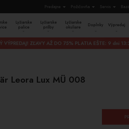
Predajne
Požičovňa
Servis
Baz
rske
Lyžiarske
Lyžiarske
Lyžiarske
Doplnky
Výpredaj
vice
palice
prilby
okuliare
Ý VÝPREDAJ! ZĽAVY AŽ DO 75% PLATIA EŠTE:
9 dni 13
bär Leora Lux MÜ 008