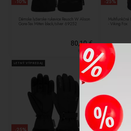
-10%
-25%
Dámske lyžiarske rukavice Reusch W Alison
Multifunkčná 
Gore-Tex Mitten black/silver 69252
- Viking Fox
80,10 €
89,00
€
LETNÝ VÝPREDAJ
VÝPREDAJ
LETNÝ VÝPREDA
-25%
-48%