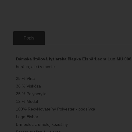
Popis
Dámska štýlová lyžiarska čiapka EisbärLeora Lux MÜ 008
horách, ale i v meste.
25 % Vlna
38 % Viskóza
25 % Polyacrylic
12 % Modal
100% Recyklovateľný Polyester - podšívka
Logo Eisbär
Brmbolec z umelej kožušiny
Farba: grafitová - čierna