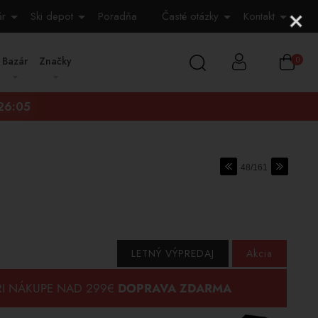
ár
Ski depot
Poradňa
Časté otázky
Kontakt
Bazár
Značky
0
:26:04
48/161
LETNÝ VÝPREDAJ
Akcia