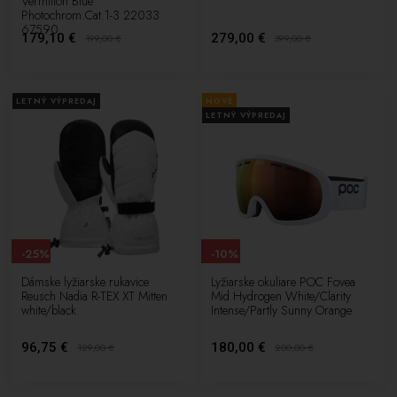
Vermillon Blue
Photochrom.Cat.1-3 22033
67590
179,10 €
279,00 €
199,00
€
399,00
€
LETNÝ VÝPREDAJ
NOVÉ
LETNÝ VÝPREDAJ
-25%
-10%
Dámske lyžiarske rukavice
Lyžiarske okuliare POC Fovea
Reusch Nadia R-TEX XT Mitten
Mid Hydrogen White/Clarity
white/black
Intense/Partly Sunny Orange
96,75 €
180,00 €
129,00
€
200,00
€