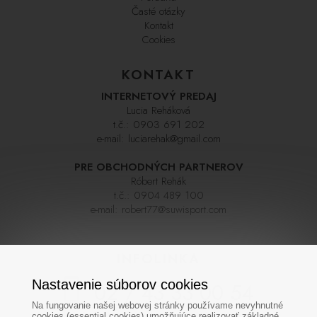
Časté otázky
Kontakt
Cookies
KONTAKT
INTERNETOVÝ PREDAJ
Lucia Reháková
t.č.:
0903 691 202
e-mail:
luciarehak@gmail.com
PRE OBCHODNÝCH PARTNEROV
Róbert Rehák
t.č.:
0904 489 100
e-mail:
robert77@suwisport.com
INFOLINKA
Nastavenie súborov cookies
02 / 43 33 00 54
Na fungovanie našej webovej stránky používame nevyhnutné
cookies (essential cookies) umožňujúce realizovať základné