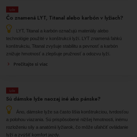
Lyže
Čo znamená LYT, Titanal alebo karbón v lyžiach?
LYT, Titanal a karbón označujú materiály alebo
technológie použité v konštrukcii lyží. LYT znamená ľahkú
konštrukciu, Titanal zvyšuje stabilitu a pevnosť a karbón
znižuje hmotnosť a zlepšuje pružnosť a odozvu lyží.
Prečítajte si viac
Lyže
Sú dámske lyže naozaj iné ako pánske?
Áno, dámske lyže sa často líšia konštrukciou, tvrdosťou
a polohou viazania. Sú prispôsobené nižšej hmotnosti, inému
rozloženiu sily a anatómii lyžiarok, čo môže uľahčiť ovládanie
lyží a zvýšiť komfort jazdy.