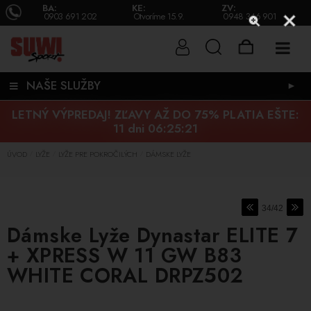
BA:
KE:
ZV:
0903 691 202
Otvoríme 15.9.
0948 346 901
NAŠE SLUŽBY
►
LETNÝ VÝPREDAJ! ZĽAVY AŽ DO 75% PLATIA EŠTE:
11 dni 06:25:21
ÚVOD
LYŽE
LYŽE PRE POKROČILÝCH
DÁMSKE LYŽE
/
/
/
34/42
Dámske Lyže Dynastar ELITE 7
+ XPRESS W 11 GW B83
WHITE CORAL DRPZ502