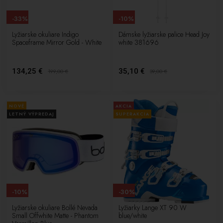
-33%
-10%
Lyžiarske okuliare Indigo
Dámske lyžiarske palice Head Joy
Spaceframe Mirror Gold - White
white 381696
134,25 €
35,10 €
199,00
€
39,00
€
NOVÉ
AKCIA
LETNÝ VÝPREDAJ
SUPERAKCIA
-10%
-30%
Lyžiarske okuliare Bollé Nevada
Lyžiarky Lange XT 90 W
Small Offwhite Matte - Phantom
blue/white