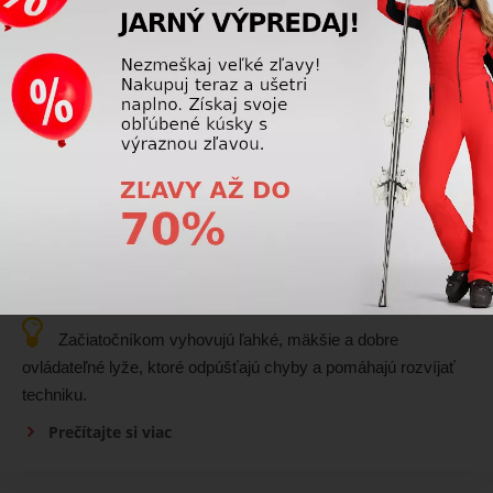
Sú širšie lyže stabilnejšie pri vyššej rýchlosti?
Nie vždy. Širšie lyže sú stabilnejšie v mäkkom snehu a
prašane, ale na tvrdej zjazdovke bývajú pri vyššej rýchlosti
stabilnejšie skôr užšie a tvrdšie lyže s lepším držaním hrany.
Prečítajte si viac
Lyže
Aké lyže sú najlepšie pre začínajúceho dospelého
lyžiara?
Začiatočníkom vyhovujú ľahké, mäkšie a dobre
ovládateľné lyže, ktoré odpúšťajú chyby a pomáhajú rozvíjať
techniku.
Prečítajte si viac