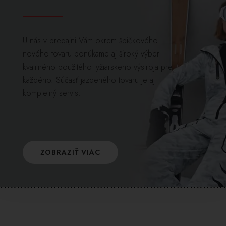
U nás v predajni Vám okrem špičkového
nového tovaru ponúkame aj široký výber
kvalitného použitého lyžiarskeho výstroja pre
každého. Súčasť jazdeného tovaru je aj
kompletný servis.
ZOBRAZIŤ VIAC