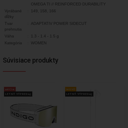
OMEGA TI // REINFORCED DURABILITY
Vyrábané
:
149, 158, 166
dĺžky
Tvar
:
ADAPTATIV POWER SIDECUT
prehnutia
Váha
:
1.3 - 1.4 - 1.5 g
Kategória
:
WOMEN
Súvisiace produkty
AKCIA
NOVÉ
LETNÝ VÝPREDAJ
LETNÝ VÝPREDAJ