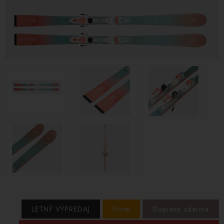
LETNÝ VÝPREDAJ
Nové
Doprava zdarma