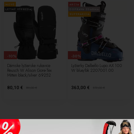
NOVÉ
AKCIA
LETNÝ VÝPREDAJ
DOPRAVA ZDARMA
SUPERAKCIA
-10%
-30%
Dámske lyžiarske rukavice
Lyžiarky Dalbello Lupo AX 100
Reusch W Alison Gore-Tex
W blue/bk 2207001.00
Mitten black/silver 69252
80,10 €
363,00 €
89,00
€
519,00
€
Lyže