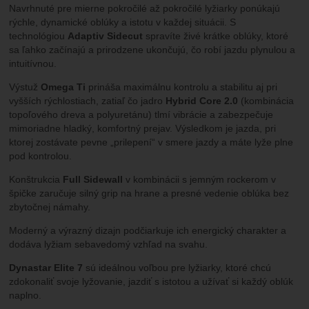
Navrhnuté pre mierne pokročilé až pokročilé lyžiarky ponúkajú
rýchle, dynamické oblúky a istotu v každej situácii. S
technológiou
Adaptiv Sidecut
spravíte živé krátke oblúky, ktoré
sa ľahko začínajú a prirodzene ukončujú, čo robí jazdu plynulou a
intuitívnou.
Výstuž
Omega Ti
prináša maximálnu kontrolu a stabilitu aj pri
vyšších rýchlostiach, zatiaľ čo jadro
Hybrid Core 2.0
(kombinácia
topoľového dreva a polyuretánu) tlmí vibrácie a zabezpečuje
mimoriadne hladký, komfortný prejav. Výsledkom je jazda, pri
ktorej zostávate pevne „prilepení“ v smere jazdy a máte lyže plne
pod kontrolou.
Konštrukcia
Full Sidewall
v kombinácii s jemným rockerom v
špičke zaručuje silný grip na hrane a presné vedenie oblúka bez
zbytočnej námahy.
Moderný a výrazný dizajn podčiarkuje ich energický charakter a
dodáva lyžiam sebavedomý vzhľad na svahu.
Dynastar Elite 7
sú ideálnou voľbou pre lyžiarky, ktoré chcú
zdokonaliť svoje lyžovanie, jazdiť s istotou a užívať si každý oblúk
naplno.