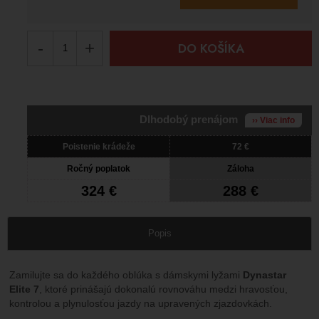
-
+
DO KOŠÍKA
Dlhodobý prenájom
›› Viac info
Poistenie krádeže
72 €
Ročný poplatok
Záloha
324 €
288 €
Popis
Zamilujte sa do každého oblúka s dámskymi lyžami
Dynastar
Elite 7
, ktoré prinášajú dokonalú rovnováhu medzi hravosťou,
kontrolou a plynulosťou jazdy na upravených zjazdovkách.