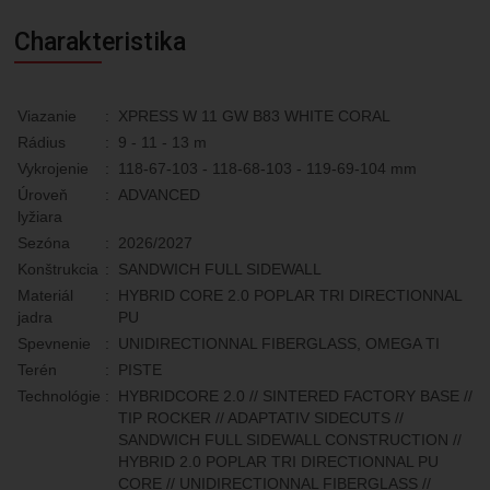
Charakteristika
Viazanie
:
XPRESS W 11 GW B83 WHITE CORAL
Rádius
:
9 - 11 - 13 m
Vykrojenie
:
118-67-103 - 118-68-103 - 119-69-104 mm
Úroveň
:
ADVANCED
lyžiara
Sezóna
:
2026/2027
Konštrukcia
:
SANDWICH FULL SIDEWALL
Materiál
:
HYBRID CORE 2.0 POPLAR TRI DIRECTIONNAL
jadra
PU
Spevnenie
:
UNIDIRECTIONNAL FIBERGLASS, OMEGA TI
Terén
:
PISTE
Technológie
:
HYBRIDCORE 2.0 // SINTERED FACTORY BASE //
TIP ROCKER // ADAPTATIV SIDECUTS //
SANDWICH FULL SIDEWALL CONSTRUCTION //
HYBRID 2.0 POPLAR TRI DIRECTIONNAL PU
CORE // UNIDIRECTIONNAL FIBERGLASS //