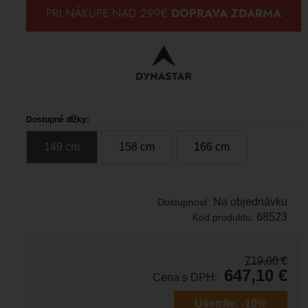
Dostupné dĺžky:
149
c
m
158
c
m
166
c
m
Na objednávku
Dostupnosť:
68523
Kód produktu:
719,00
€
647,10
€
Cena s DPH:
Ušetríte:
-10%