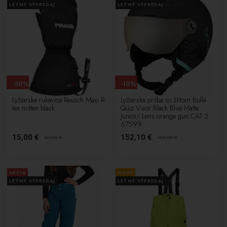
LETNÝ VÝPREDAJ
LETNÝ VÝPREDAJ
-50%
-10%
Lyžiarske rukavice Reusch Maxi R-
Lyžiarska prilba so štítom Bollé
tex mitten black
Quiz Visor Black Blue Matte
Junior/ Lens orange gun CAT.2
67599
15,00 €
152,10 €
30,00
€
169,00
€
AKCIA
NOVÉ
LETNÝ VÝPREDAJ
LETNÝ VÝPREDAJ