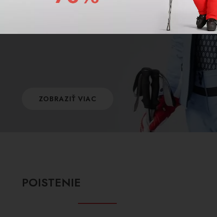
ošetreniu po použití? Máme pre Vás riešenie
ktoré Vám ušetrí kopec peňazí a problémov.
ZOBRAZIŤ VIAC
POISTENIE