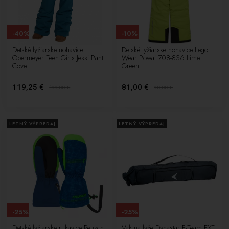
-40%
-10%
Detské lyžiarske nohavice
Detské lyžiarske nohavice Lego
Obermeyer Teen Girls Jessi Pant
Wear Powai 708-836 Lime
Cove
Green
119,25 €
81,00 €
199,00
€
90,00
€
LETNÝ VÝPREDAJ
LETNÝ VÝPREDAJ
-25%
-25%
Detské lyžiarske rukavice Reusch
Vak na lyže Dynastar F-Team EXT