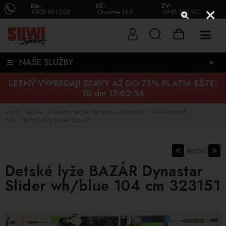
BA:
KE:
ZV:
0903 691 202
Otvoríme 15.9.
0948 346 901
NAŠE SLUŽBY
►
LETNÝ VÝPREDAJ! ZĽAVY AŽ DO 75% PLATIA EŠTE:
10 dni 17:02:53
ÚVOD
BAZÁR
LYŽIARSKY BAZÁR PRE DETI A JUNIOROV
BAZÁR DETSKÉ
/
/
/
LYŽE
DETSKÉ LYŽE BAZÁR 100 CM
/
98/237
Detské lyže BAZÁR Dynastar
Slider wh/blue 104 cm 323151