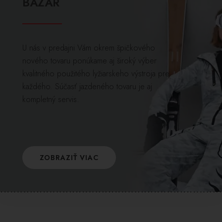
BAZÁR
U nás v predajni Vám okrem špičkového
nového tovaru ponúkame aj široký výber
kvalitného použitého lyžiarskeho výstroja pre
každého. Súčasť jazdeného tovaru je aj
kompletný servis.
ZOBRAZIŤ VIAC