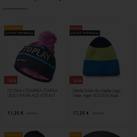
VÝPREDAJ
AKCIA
LETNÝ VÝPREDAJ
LETNÝ VÝPREDAJ
-51%
-31%
DETSKÁ LYŽIARSKA ČIAPKA
Detská lyžiarska čiapka Lego
LEGO WEAR ACE 675-451
Wear Agan 803-536 Blue
11,25 €
17,25 €
23,00
€
25,00
€
VÝPREDAJ
NOVÉ