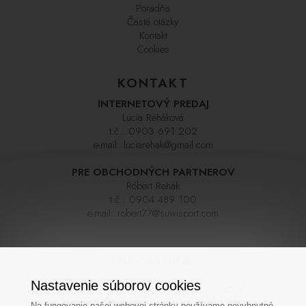
Poradňa
Časté otázky
Kontakt
Cookies
KONTAKT
INTERNETOVÝ PREDAJ
Lucia Reháková
t.č.:
0903 691 202
e-mail:
luciarehak@gmail.com
PRE OBCHODNÝCH PARTNEROV
Róbert Rehák
t.č.:
0904 489 100
e-mail:
robert77@suwisport.com
INFOLINKA
Nastavenie súborov cookies
02 / 43 33 00 54
Na fungovanie našej webovej stránky používame nevyhnutné