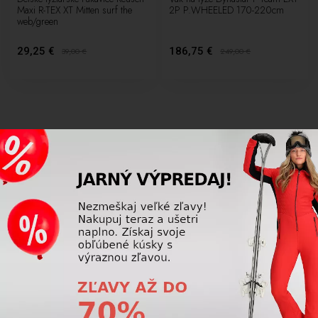
Maxi R-TEX XT Mitten surf the
2P P.WHEELED 170-220cm
web/green
29,25 €
186,75 €
39,00
€
249,00
€
SKI DEPOT
Poškodil sa Vám výstroj kvôli nedostatočnému