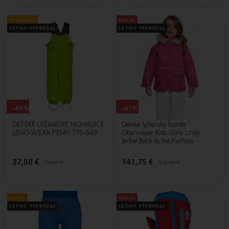
VÝPREDAJ
AKCIA
LETNÝ VÝPREDAJ
LETNÝ VÝPREDAJ
-49%
-41%
DETSKÉ LYŽIARSKE NOHAVICE
Detská lyžiarska bunda
LEGO WEAR PENN 770-848
Obermeyer Kids Girls Lindy
Jacket Back to the Fuchsia
37,50 €
141,75 €
74,00
€
239,00
€
NOVÉ
AKCIA
LETNÝ VÝPREDAJ
LETNÝ VÝPREDAJ