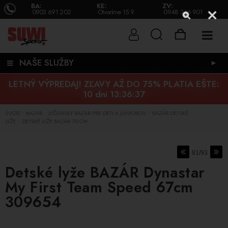
BA:
KE:
ZV:
0903 691 202
Otvoríme 15.9.
0948 346 901
NAŠE SLUŽBY
►
LETNÝ VÝPREDAJ! ZĽAVY AŽ DO 75% PLATIA EŠTE:
10 dni 13:36:37
ÚVOD
BAZÁR
LYŽIARSKY BAZÁR PRE DETI A JUNIOROV
BAZÁR DETSKÉ
/
/
/
LYŽE
DETSKÉ LYŽE BAZÁR 70 CM
/
81/93
Detské lyže BAZÁR Dynastar
My First Team Speed 67cm
309654