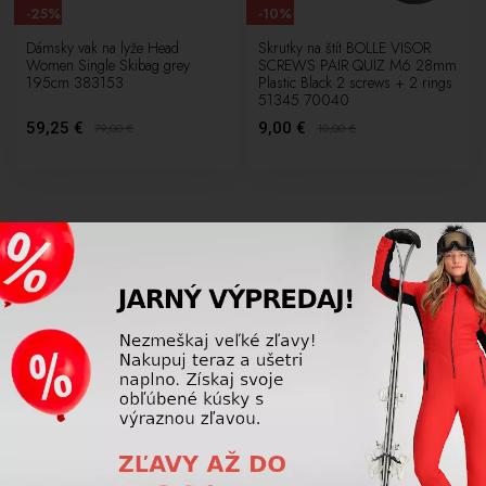
-25%
-10%
Dámsky vak na lyže Head
Skrutky na štít BOLLE VISOR
Women Single Skibag grey
SCREWS PAIR QUIZ M6 28mm
195cm 383153
Plastic Black 2 screws + 2 rings
51345 70040
59,25 €
9,00 €
79,00
€
10,00
€
SKI DEPOT