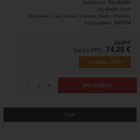
Na sklade
Dostupnosť:
Na sklade:
1 kus
(Bratislava: 1 kus, Košice: 0 kusov, Zvolen: 0 kusov)
309654
Kód produktu:
99,00
€
74,25
€
Cena s DPH:
Ušetríte:
-25%
-
+
DO KOŠÍKA
Popis