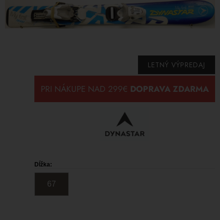
LETNÝ VÝPREDAJ
Dĺžka:
67