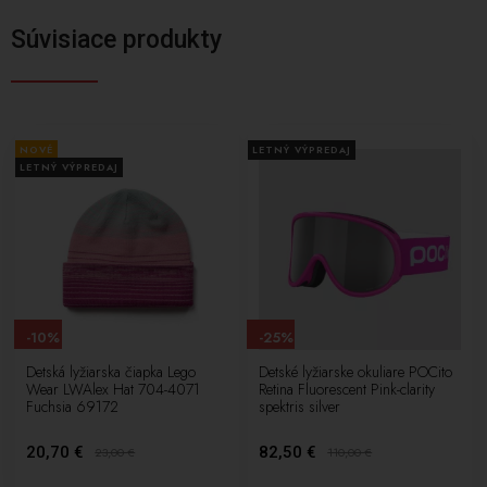
Súvisiace produkty
NOVÉ
LETNÝ VÝPREDAJ
LETNÝ VÝPREDAJ
-10%
-25%
Detská lyžiarska čiapka Lego
Detské lyžiarske okuliare POCito
Wear LWAlex Hat 704-4071
Retina Fluorescent Pink-clarity
Fuchsia 69172
spektris silver
20,70 €
82,50 €
23,00
€
110,00
€