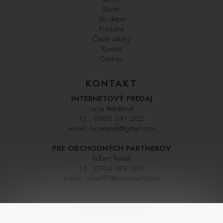
Bazár
Ski depot
Poradňa
Časté otázky
Kontakt
Cookies
KONTAKT
INTERNETOVÝ PREDAJ
Lucia Reháková
t.č.:
0903 691 202
e-mail:
luciarehak@gmail.com
PRE OBCHODNÝCH PARTNEROV
Róbert Rehák
t.č.:
0904 489 100
e-mail:
robert77@suwisport.com
INFOLINKA