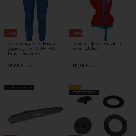
-10%
-38%
Detské termoprádlo - Reusch
Lyžiarske rukavice Reusch Ben
Leggings Junior WARM 4007
Mitten red-blue
the surf web/yellow
36,00 €
18,75 €
40,00
€
30,00
€
LETNÝ VÝPREDAJ
NOVÉ
LETNÝ VÝPREDAJ