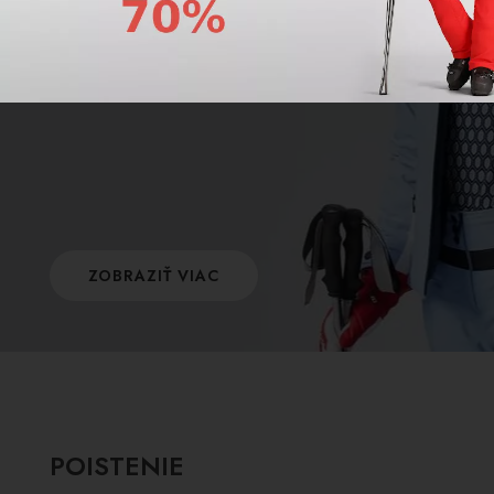
Poškodil sa Vám výstroj kvôli nedostatočnému
ošetreniu po použití? Máme pre Vás riešenie
ktoré Vám ušetrí kopec peňazí a problémov.
ZOBRAZIŤ VIAC
POISTENIE