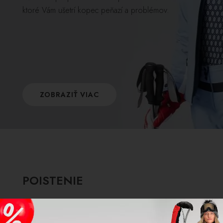
ktoré Vám ušetrí kopec peňazí a problémov.
ZOBRAZIŤ VIAC
POISTENIE