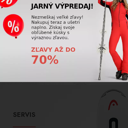
Využite úrazové poistenie na hory a poistite
seba aj svoj výstroj! Naša firma ponúka
komplexné poistenie, s ktorým si lyžovačku
užijete bez starostí.
ZOBRAZIŤ VIAC
SERVIS