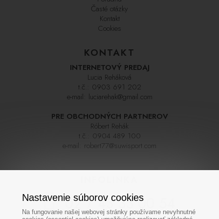
Časté otázky
Kontakt
Cookies
KONTAKT
INTERNETOVÝ PREDAJ
Lucia Reháková
t.č.:
0903 691 202
e-mail:
luciarehak@gmail.com
PRE OBCHODNÝCH PARTNEROV
Róbert Rehák
t.č.:
0904 489 100
e-mail:
robert77@suwisport.com
INFOLINKA
Nastavenie súborov cookies
02 / 43 33 00 54
Na fungovanie našej webovej stránky používame nevyhnutné