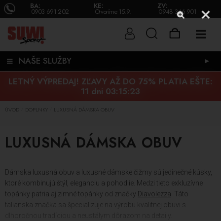
BA:
KE:
ZV:
0903 691 202
Otvoríme 15.9.
0948 346 901
NAŠE SLUŽBY
►
LETNÝ VÝPREDAJ! ZĽAVY AŽ DO 75% PLATIA EŠTE:
11 dni 03:15:22
ÚVOD
DOPLNKY
LUXUSNÁ DÁMSKA OBUV
/
/
LUXUSNÁ DÁMSKA OBUV
Dámska luxusná obuv a luxusné dámske čižmy sú jedinečné kúsky,
ktoré kombinujú štýl, eleganciu a pohodlie. Medzi tieto exkluzívne
topánky patria aj zimné topánky od značky
Diavolezza
. Táto
talianska značka sa špecializuje na výrobu kvalitnej obuvi s
dlhoročnou tradíciou a neustálym dôrazom na detaily.