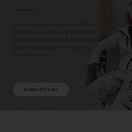
U nás v predajni Vám okrem špičkového
nového tovaru ponúkame aj široký výber
kvalitného použitého lyžiarskeho výstroja pre
každého. Súčasť jazdeného tovaru je aj
kompletný servis.
ZOBRAZIŤ VIAC