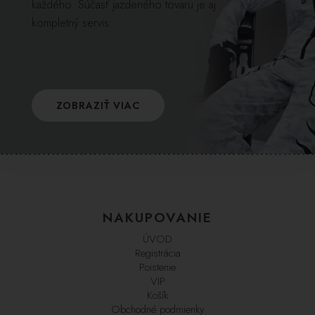
každého. Súčasť jazdeného tovaru je aj
kompletný servis.
ZOBRAZIŤ VIAC
NAKUPOVANIE
ÚVOD
Registrácia
Poistenie
VIP
Košík
Obchodné podmienky