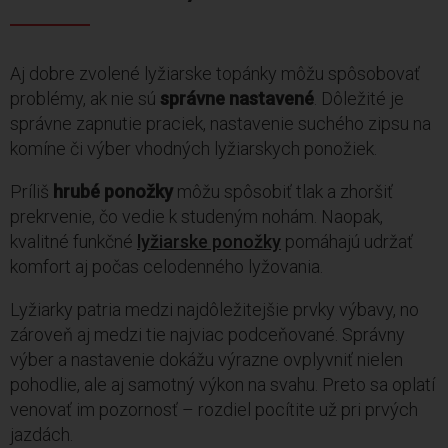
Aj dobre zvolené lyžiarske topánky môžu spôsobovať
problémy, ak nie sú
správne nastavené
. Dôležité je
správne zapnutie praciek, nastavenie suchého zipsu na
komíne či výber vhodných lyžiarskych ponožiek.
Príliš
hrubé ponožky
môžu spôsobiť tlak a zhoršiť
prekrvenie, čo vedie k studeným nohám. Naopak,
kvalitné funkčné
lyžiarske ponožky
pomáhajú udržať
komfort aj počas celodenného lyžovania.
Lyžiarky patria medzi najdôležitejšie prvky výbavy, no
zároveň aj medzi tie najviac podceňované. Správny
výber a nastavenie dokážu výrazne ovplyvniť nielen
pohodlie, ale aj samotný výkon na svahu. Preto sa oplatí
venovať im pozornosť – rozdiel pocítite už pri prvých
jazdách.