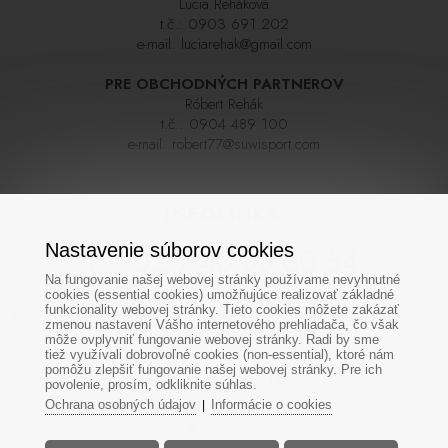
Lucia Reháková
t.č.:
0903 691 202
e-mail:
luciarehak@gmail.com
PRE OBCHODNÝCH PARTNEROV
Róbert Rehák
t.č.:
0904 489 100
e-mail:
robert77@suwisport.com
INFOLINKA
Nastavenie súborov cookies
02 / 43 33 00 54
Na fungovanie našej webovej stránky používame nevyhnutné
cookies (essential cookies) umožňujúce realizovať základné
funkcionality webovej stránky. Tieto cookies môžete zakázať
Ak sa nedovoláte na prvýkrát skúste zavolať neskôr,linka býva počas sezóny často
zmenou nastavení Vášho internetového prehliadača, čo však
veľmi vyťažená. Ďakujeme za pochopenie
môže ovplyvniť fungovanie webovej stránky. Radi by sme
tiež využívali dobrovoľné cookies (non-essential), ktoré nám
pomôžu zlepšiť fungovanie našej webovej stránky. Pre ich
SOCIÁLNE SIETE
povolenie, prosím, odkliknite súhlas.
Ochrana osobných údajov
Informácie o cookies
|