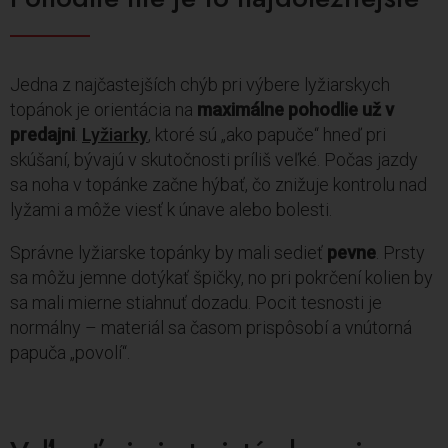
Jedna z najčastejších chýb pri výbere lyžiarskych
topánok je orientácia na
maximálne pohodlie už v
predajni
.
Lyžiarky
, ktoré sú „ako papuče“ hneď pri
skúšaní, bývajú v skutočnosti príliš veľké. Počas jazdy
sa noha v topánke začne hýbať, čo znižuje kontrolu nad
lyžami a môže viesť k únave alebo bolesti.
Správne lyžiarske topánky by mali sedieť
pevne
. Prsty
sa môžu jemne dotýkať špičky, no pri pokrčení kolien by
sa mali mierne stiahnuť dozadu. Pocit tesnosti je
normálny – materiál sa časom prispôsobí a vnútorná
papuča „povolí“.