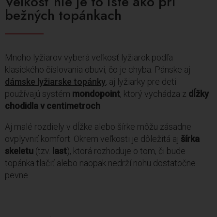
Veľkosť nie je to isté ako pri
bežných topánkach
Mnoho lyžiarov vyberá veľkosť lyžiarok podľa
klasického číslovania obuvi, čo je chyba. Pánske aj
dámske lyžiarske topánky
, aj lyžiarky pre deti
používajú systém
mondopoint
, ktorý vychádza z
dĺžky
chodidla v centimetroch
.
Aj malé rozdiely v dĺžke alebo šírke môžu zásadne
ovplyvniť komfort. Okrem veľkosti je dôležitá aj
šírka
skeletu
(tzv.
last
), ktorá rozhoduje o tom, či bude
topánka tlačiť alebo naopak nedrží nohu dostatočne
pevne.