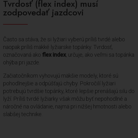
Tvrdosť (flex index) musí
zodpovedať jazdcovi
Často sa stáva, že si lyžiari vyberú príliš tvrdé alebo
naopak príliš mäkké lyžiarske topánky. Tvrdosť,
označovaná ako
flex index
, určuje, ako veľmi sa topánka
ohýba pri jazde.
Začiatočníkom vyhovujú mäkšie modely, ktoré sú
pohodlnejšie a odpúšťajú chyby. Pokročilí lyžiari
potrebujú tvrdšie topánky, ktoré lepšie prenášajú silu do
lyží. Príliš tvrdé lyžiarky však môžu byť nepohodlné a
náročné na ovládanie, najmä pri nižšej hmotnosti alebo
slabšej technike.