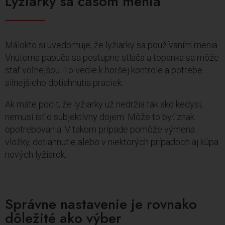
Lyžiarky sa časom menia
Málokto si uvedomuje, že lyžiarky sa používaním menia.
Vnútorná papuča sa postupne stláča a topánka sa môže
stať voľnejšou. To vedie k horšej kontrole a potrebe
silnejšieho dotiahnutia praciek.
Ak máte pocit, že lyžiarky už nedržia tak ako kedysi,
nemusí ísť o subjektívny dojem. Môže to byť znak
opotrebovania. V takom prípade pomôže výmena
vložky, dotiahnutie alebo v niektorých prípadoch aj kúpa
nových lyžiarok.
Správne nastavenie je rovnako
dôležité ako výber