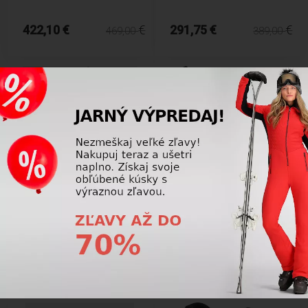
422,10 €
€
291,75 €
€
469,00
389,00
Pánske Lyžiarky Lange SHADOW
Dámske lyžiarky Dalbello Veloce
110 HV GW LBO2090
95 MV W GW berry/black
2403008
458,10 €
€
336,75 €
€
509,00
449,00