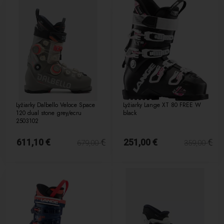
Lyžiarky Dalbello Veloce Space
Lyžiarky Lange XT 80 FREE W
120 dual stone grey/ecru
black
2503102
611,10 €
€
251,00 €
€
679,00
359,00