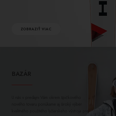
ZOBRAZIŤ VIAC
BAZÁR
U nás v predajni Vám okrem špičkového
nového tovaru ponúkame aj široký výber
kvalitného použitého lyžiarskeho výstroja pre