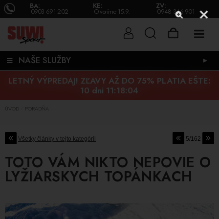
BA:
KE:
ZV:
0903 691 202
Otvoríme 15.9.
0948 346 901
NAŠE SLUŽBY
►
LETNÝ VÝPREDAJ! ZĽAVY AŽ DO 75% PLATIA EŠTE:
10 dni 11:18:03
ÚVOD
PORADŇA
/
Všetky články v tejto kategórii
5/162
TOTO VÁM NIKTO NEPOVIE O
LYŽIARSKYCH TOPÁNKACH