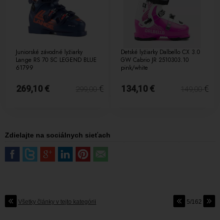
Juniorské závodné lyžiarky
Detské lyžiarky Dalbello CX 3.0
Lange RS 70 SC LEGEND BLUE
GW Cabrio JR 2510303.10
61799
pink/white
269,10 €
€
134,10 €
€
299,00
149,00
Zdielajte na sociálnych sieťach
Všetky články v tejto kategórii
5/162